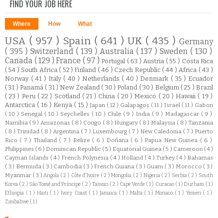
FIND YOUR JOB HERE
Where
How
What
USA
( 957 )
Spain
( 641 )
UK
( 435 )
Germany
( 395 )
Switzerland
( 139 )
Australia
( 137 )
Sweden
( 130 )
Canada
( 129 )
France
( 97 )
Portugal
( 63 )
Austria
( 55 )
Costa Rica
( 54 )
South Africa
( 52 )
Finland
( 46 )
Czech Republic
( 44 )
Africa
( 43 )
Norway
( 41 )
Italy
( 40 )
Netherlands
( 40 )
Denmark
( 35 )
Ecuador
( 31 )
Panamá
( 31 )
New Zealand
( 30 )
Poland
( 30 )
Belgium
( 25 )
Brazil
( 23 )
Peru
( 22 )
Scotland
( 21 )
China
( 20 )
Mexico
( 20 )
Hawaii
( 19 )
Antarctica
( 16 )
Kenya
( 15 )
Japan
( 12 )
Galapagos
( 11 )
Israel
( 11 )
Gabon
( 10 )
Senegal
( 10 )
Seychelles
( 10 )
Chile
( 9 )
India
( 9 )
Madagascar
( 9 )
Namibia
( 9 )
Amazonas
( 8 )
Congo
( 8 )
Hungary
( 8 )
Malaysia
( 8 )
Tanzania
( 8 )
Trinidad
( 8 )
Argentina
( 7 )
Luxembourg
( 7 )
New Caledonia
( 7 )
Puerto
Rico
( 7 )
Thailand
( 7 )
Belize
( 6 )
Doñana
( 6 )
Papua New Guinea
( 6 )
Philippines
( 6 )
Dominican Republic
( 5 )
Equatorial Guinea
( 5 )
Cameroon
( 4 )
Cayman Islands
( 4 )
French Polynesia
( 4 )
Holland
( 4 )
Turkey
( 4 )
Bahamas
( 3 )
Bermuda
( 3 )
Cambodia
( 3 )
French Guiana
( 3 )
Guam
( 3 )
Morocco
( 3 )
Myanmar
( 3 )
Angola
( 2 )
Côte d'Ivoire
( 2 )
Mongolia
( 2 )
Nigeria
( 2 )
Serbia
( 2 )
South
Korea
( 2 )
São Tomé and Príncipe
( 2 )
Taiwan
( 2 )
Cape Verde
( 1 )
Curacao
( 1 )
Durham
( 1 )
Ethiopia
( 1 )
Haiti
( 1 )
Ivory Coast
( 1 )
Jamaica
( 1 )
Malta
( 1 )
Monaco
( 1 )
Yemen
( 1 )
Zimbabwe
( 1 )