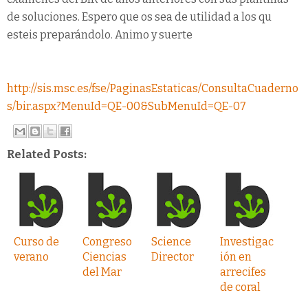
de soluciones. Espero que os sea de utilidad a los qu
esteis preparándolo. Animo y suerte
http://sis.msc.es/fse/PaginasEstaticas/ConsultaCuaderno
s/bir.aspx?MenuId=QE-00&SubMenuId=QE-07
Related Posts:
Curso de
Congreso
Science
Investigac
verano
Ciencias
Director
ión en
del Mar
arrecifes
de coral