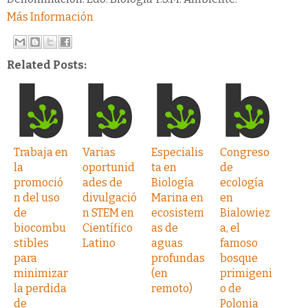
Más Información
Related Posts:
Trabaja en
Varias
Especialis
Congreso
la
oportunid
ta en
de
promoció
ades de
Biología
ecología
n del uso
divulgació
Marina en
en
de
n STEM en
ecosistem
Bialowiez
biocombu
Científico
as de
a, el
stibles
Latino
aguas
famoso
para
profundas
bosque
minimizar
(en
primigeni
la perdida
remoto)
o de
de
Polonia