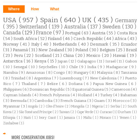
Where
How
What
USA
( 957 )
Spain
( 640 )
UK
( 435 )
Germany
( 395 )
Switzerland
( 139 )
Australia
( 137 )
Sweden
( 130 )
Canada
( 129 )
France
( 97 )
Portugal
( 63 )
Austria
( 55 )
Costa Rica
( 54 )
South Africa
( 52 )
Finland
( 46 )
Czech Republic
( 44 )
Africa
( 43 )
Norway
( 41 )
Italy
( 40 )
Netherlands
( 40 )
Denmark
( 35 )
Ecuador
( 31 )
Panamá
( 31 )
New Zealand
( 30 )
Poland
( 30 )
Belgium
( 25 )
Brazil
( 23 )
Peru
( 22 )
Scotland
( 21 )
China
( 20 )
Mexico
( 20 )
Hawaii
( 19 )
Antarctica
( 16 )
Kenya
( 15 )
Japan
( 12 )
Galapagos
( 11 )
Israel
( 11 )
Gabon
( 10 )
Senegal
( 10 )
Seychelles
( 10 )
Chile
( 9 )
India
( 9 )
Madagascar
( 9 )
Namibia
( 9 )
Amazonas
( 8 )
Congo
( 8 )
Hungary
( 8 )
Malaysia
( 8 )
Tanzania
( 8 )
Trinidad
( 8 )
Argentina
( 7 )
Luxembourg
( 7 )
New Caledonia
( 7 )
Puerto
Rico
( 7 )
Thailand
( 7 )
Belize
( 6 )
Doñana
( 6 )
Papua New Guinea
( 6 )
Philippines
( 6 )
Dominican Republic
( 5 )
Equatorial Guinea
( 5 )
Cameroon
( 4 )
Cayman Islands
( 4 )
French Polynesia
( 4 )
Holland
( 4 )
Turkey
( 4 )
Bahamas
( 3 )
Bermuda
( 3 )
Cambodia
( 3 )
French Guiana
( 3 )
Guam
( 3 )
Morocco
( 3 )
Myanmar
( 3 )
Angola
( 2 )
Côte d'Ivoire
( 2 )
Mongolia
( 2 )
Nigeria
( 2 )
Serbia
( 2 )
South
Korea
( 2 )
São Tomé and Príncipe
( 2 )
Taiwan
( 2 )
Cape Verde
( 1 )
Curacao
( 1 )
Durham
( 1 )
Ethiopia
( 1 )
Haiti
( 1 )
Ivory Coast
( 1 )
Jamaica
( 1 )
Malta
( 1 )
Monaco
( 1 )
Yemen
( 1 )
Zimbabwe
( 1 )
MORE CONSERVATION JOBS!