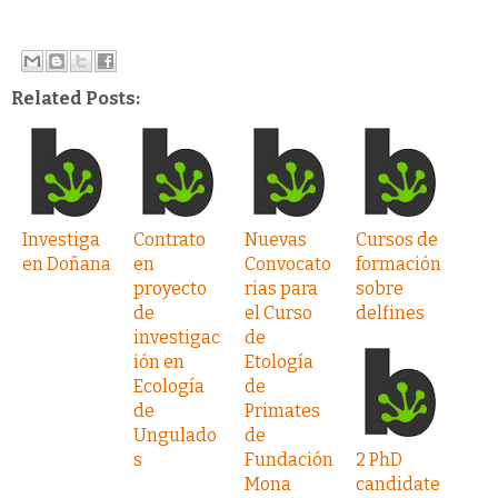
Related Posts:
Investiga
Contrato
Nuevas
Cursos de
en Doñana
en
Convocato
formación
proyecto
rias para
sobre
de
el Curso
delfines
investigac
de
ión en
Etología
Ecología
de
de
Primates
Ungulado
de
s
Fundación
2 PhD
Mona
candidate