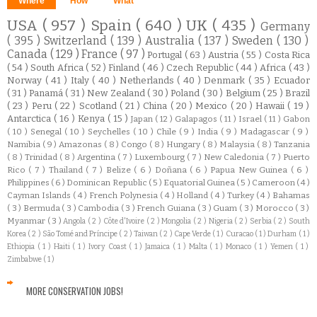
Where
How
What
USA
( 957 )
Spain
( 640 )
UK
( 435 )
Germany
( 395 )
Switzerland
( 139 )
Australia
( 137 )
Sweden
( 130 )
Canada
( 129 )
France
( 97 )
Portugal
( 63 )
Austria
( 55 )
Costa Rica
( 54 )
South Africa
( 52 )
Finland
( 46 )
Czech Republic
( 44 )
Africa
( 43 )
Norway
( 41 )
Italy
( 40 )
Netherlands
( 40 )
Denmark
( 35 )
Ecuador
( 31 )
Panamá
( 31 )
New Zealand
( 30 )
Poland
( 30 )
Belgium
( 25 )
Brazil
( 23 )
Peru
( 22 )
Scotland
( 21 )
China
( 20 )
Mexico
( 20 )
Hawaii
( 19 )
Antarctica
( 16 )
Kenya
( 15 )
Japan
( 12 )
Galapagos
( 11 )
Israel
( 11 )
Gabon
( 10 )
Senegal
( 10 )
Seychelles
( 10 )
Chile
( 9 )
India
( 9 )
Madagascar
( 9 )
Namibia
( 9 )
Amazonas
( 8 )
Congo
( 8 )
Hungary
( 8 )
Malaysia
( 8 )
Tanzania
( 8 )
Trinidad
( 8 )
Argentina
( 7 )
Luxembourg
( 7 )
New Caledonia
( 7 )
Puerto
Rico
( 7 )
Thailand
( 7 )
Belize
( 6 )
Doñana
( 6 )
Papua New Guinea
( 6 )
Philippines
( 6 )
Dominican Republic
( 5 )
Equatorial Guinea
( 5 )
Cameroon
( 4 )
Cayman Islands
( 4 )
French Polynesia
( 4 )
Holland
( 4 )
Turkey
( 4 )
Bahamas
( 3 )
Bermuda
( 3 )
Cambodia
( 3 )
French Guiana
( 3 )
Guam
( 3 )
Morocco
( 3 )
Myanmar
( 3 )
Angola
( 2 )
Côte d'Ivoire
( 2 )
Mongolia
( 2 )
Nigeria
( 2 )
Serbia
( 2 )
South
Korea
( 2 )
São Tomé and Príncipe
( 2 )
Taiwan
( 2 )
Cape Verde
( 1 )
Curacao
( 1 )
Durham
( 1 )
Ethiopia
( 1 )
Haiti
( 1 )
Ivory Coast
( 1 )
Jamaica
( 1 )
Malta
( 1 )
Monaco
( 1 )
Yemen
( 1 )
Zimbabwe
( 1 )
MORE CONSERVATION JOBS!