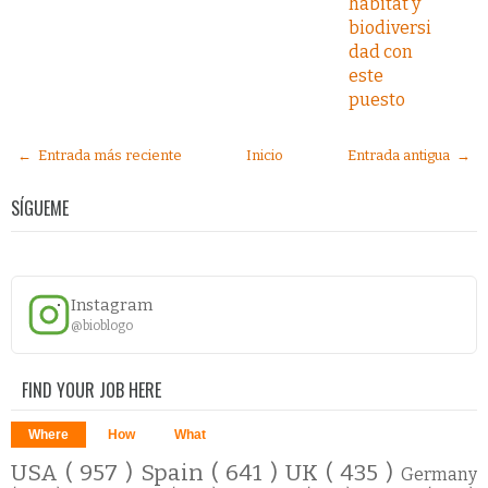
hábitat y
biodiversi
dad con
este
puesto
← Entrada más reciente
Inicio
Entrada antigua →
SÍGUEME
Instagram
@bioblogo
FIND YOUR JOB HERE
Where
How
What
USA
( 957 )
Spain
( 641 )
UK
( 435 )
Germany