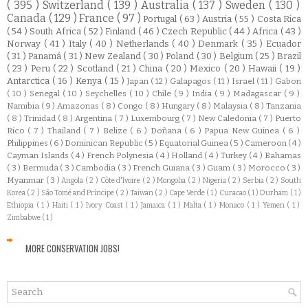
( 395 )
Switzerland
( 139 )
Australia
( 137 )
Sweden
( 130 )
Canada
( 129 )
France
( 97 )
Portugal
( 63 )
Austria
( 55 )
Costa Rica
( 54 )
South Africa
( 52 )
Finland
( 46 )
Czech Republic
( 44 )
Africa
( 43 )
Norway
( 41 )
Italy
( 40 )
Netherlands
( 40 )
Denmark
( 35 )
Ecuador
( 31 )
Panamá
( 31 )
New Zealand
( 30 )
Poland
( 30 )
Belgium
( 25 )
Brazil
( 23 )
Peru
( 22 )
Scotland
( 21 )
China
( 20 )
Mexico
( 20 )
Hawaii
( 19 )
Antarctica
( 16 )
Kenya
( 15 )
Japan
( 12 )
Galapagos
( 11 )
Israel
( 11 )
Gabon
( 10 )
Senegal
( 10 )
Seychelles
( 10 )
Chile
( 9 )
India
( 9 )
Madagascar
( 9 )
Namibia
( 9 )
Amazonas
( 8 )
Congo
( 8 )
Hungary
( 8 )
Malaysia
( 8 )
Tanzania
( 8 )
Trinidad
( 8 )
Argentina
( 7 )
Luxembourg
( 7 )
New Caledonia
( 7 )
Puerto
Rico
( 7 )
Thailand
( 7 )
Belize
( 6 )
Doñana
( 6 )
Papua New Guinea
( 6 )
Philippines
( 6 )
Dominican Republic
( 5 )
Equatorial Guinea
( 5 )
Cameroon
( 4 )
Cayman Islands
( 4 )
French Polynesia
( 4 )
Holland
( 4 )
Turkey
( 4 )
Bahamas
( 3 )
Bermuda
( 3 )
Cambodia
( 3 )
French Guiana
( 3 )
Guam
( 3 )
Morocco
( 3 )
Myanmar
( 3 )
Angola
( 2 )
Côte d'Ivoire
( 2 )
Mongolia
( 2 )
Nigeria
( 2 )
Serbia
( 2 )
South
Korea
( 2 )
São Tomé and Príncipe
( 2 )
Taiwan
( 2 )
Cape Verde
( 1 )
Curacao
( 1 )
Durham
( 1 )
Ethiopia
( 1 )
Haiti
( 1 )
Ivory Coast
( 1 )
Jamaica
( 1 )
Malta
( 1 )
Monaco
( 1 )
Yemen
( 1 )
Zimbabwe
( 1 )
MORE CONSERVATION JOBS!