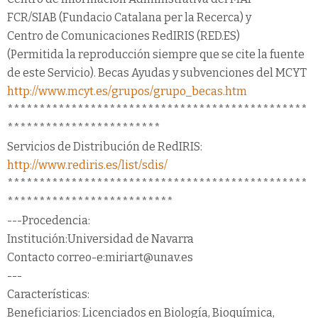
FCR/SIAB (Fundacio Catalana per la Recerca) y
Centro de Comunicaciones RedIRIS (RED.ES)
(Permitida la reproducción siempre que se cite la fuente
de este Servicio). Becas Ayudas y subvenciones del MCYT
http://www.mcyt.es/grupos/grupo_becas.htm
***********************************************
************************
Servicios de Distribución de RedIRIS:
http://www.rediris.es/list/sdis/
***********************************************
**************************
---Procedencia:
Institución:Universidad de Navarra
Contacto correo-e:miriart@unav.es
---
Características:
Beneficiarios: Licenciados en Biología, Bioquímica,