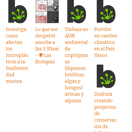
Investiga
Lo que me
Trabaja en
Postdoc
como
despertó
ADN
en cambio
afectan
anoche a
ambiental
climático
los
las 3:30am
de
en el País
microplás
- 🌍 Las
criptógam
Vasco
ticos a la
Biotapas
as
biodiversi
(líquenes,
dad
briófitas,
marina
algas y
hongos)
árticas y
Disfruta
alpinas
creando
proyectos
de
conservac
ión de