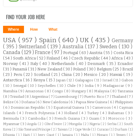
FIND YOUR JOB HERE
Where
How
What
USA
( 957 )
Spain
( 640 )
UK
( 435 )
Germany
( 395 )
Switzerland
( 139 )
Australia
( 137 )
Sweden
( 130 )
Canada
( 129 )
France
( 97 )
Portugal
( 63 )
Austria
( 55 )
Costa Rica
( 54 )
South Africa
( 52 )
Finland
( 46 )
Czech Republic
( 44 )
Africa
( 43 )
Norway
( 41 )
Italy
( 40 )
Netherlands
( 40 )
Denmark
( 35 )
Ecuador
( 31 )
Panamá
( 31 )
New Zealand
( 30 )
Poland
( 30 )
Belgium
( 25 )
Brazil
( 23 )
Peru
( 22 )
Scotland
( 21 )
China
( 20 )
Mexico
( 20 )
Hawaii
( 19 )
Antarctica
( 16 )
Kenya
( 15 )
Japan
( 12 )
Galapagos
( 11 )
Israel
( 11 )
Gabon
( 10 )
Senegal
( 10 )
Seychelles
( 10 )
Chile
( 9 )
India
( 9 )
Madagascar
( 9 )
Namibia
( 9 )
Amazonas
( 8 )
Congo
( 8 )
Hungary
( 8 )
Malaysia
( 8 )
Tanzania
( 8 )
Trinidad
( 8 )
Argentina
( 7 )
Luxembourg
( 7 )
Puerto Rico
( 7 )
Thailand
( 7 )
Belize
( 6 )
Doñana
( 6 )
New Caledonia
( 6 )
Papua New Guinea
( 6 )
Philippines
( 6 )
Dominican Republic
( 5 )
Equatorial Guinea
( 5 )
Cameroon
( 4 )
Cayman
Islands
( 4 )
French Polynesia
( 4 )
Holland
( 4 )
Turkey
( 4 )
Bahamas
( 3 )
Bermuda
( 3 )
Cambodia
( 3 )
French Guiana
( 3 )
Guam
( 3 )
Morocco
( 3 )
Myanmar
( 3 )
Angola
( 2 )
Côte d'Ivoire
( 2 )
Mongolia
( 2 )
Nigeria
( 2 )
Serbia
( 2 )
South
Korea
( 2 )
São Tomé and Príncipe
( 2 )
Taiwan
( 2 )
Cape Verde
( 1 )
Curacao
( 1 )
Durham
( 1 )
Ethiopia
( 1 )
Haiti
( 1 )
Ivory Coast
( 1 )
Jamaica
( 1 )
Malta
( 1 )
Monaco
( 1 )
Yemen
( 1 )