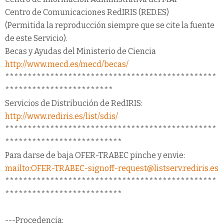
Centro de Comunicaciones RedIRIS (RED.ES)
(Permitida la reproducción siempre que se cite la fuente
de este Servicio).
Becas y Ayudas del Ministerio de Ciencia
http://www.mecd.es/mecd/becas/
***********************************************
************************
Servicios de Distribución de RedIRIS:
http://www.rediris.es/list/sdis/
***********************************************
**************************
Para darse de baja OFER-TRABEC pinche y envie:
mailto:OFER-TRABEC-signoff-request@listserv.rediris.es
***********************************************
**************************
---Procedencia: