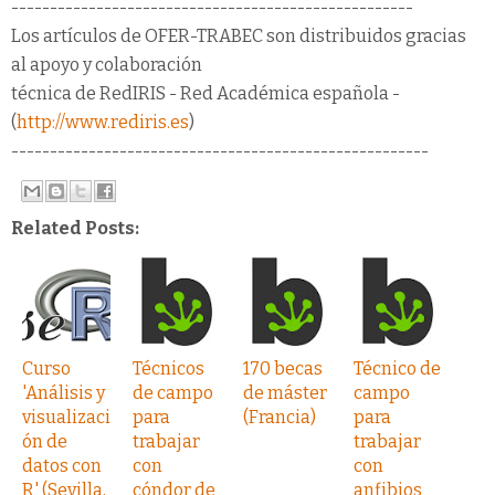
----------------------------------------------------
Los artículos de OFER-TRABEC son distribuidos gracias
al apoyo y colaboración
técnica de RedIRIS - Red Académica española -
(
http://www.rediris.es
)
------------------------------------------------------
Related Posts:
Curso
Técnicos
170 becas
Técnico de
'Análisis y
de campo
de máster
campo
visualizaci
para
(Francia)
para
ón de
trabajar
trabajar
datos con
con
con
R' (Sevilla,
cóndor de
anfibios