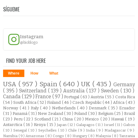
SÍGUEME
Instagram
@bioblogo
FIND YOUR JOB HERE
Where
How
What
USA
( 957 )
Spain
( 640 )
UK
( 435 )
Germany
( 395 )
Switzerland
( 139 )
Australia
( 137 )
Sweden
( 130 )
Canada
( 129 )
France
( 97 )
Portugal
( 63 )
Austria
( 55 )
Costa Rica
( 54 )
South Africa
( 52 )
Finland
( 46 )
Czech Republic
( 44 )
Africa
( 43 )
Norway
( 41 )
Italy
( 40 )
Netherlands
( 40 )
Denmark
( 35 )
Ecuador
( 31 )
Panamá
( 31 )
New Zealand
( 30 )
Poland
( 30 )
Belgium
( 25 )
Brazil
( 23 )
Peru
( 22 )
Scotland
( 21 )
China
( 20 )
Mexico
( 20 )
Hawaii
( 19 )
Antarctica
( 16 )
Kenya
( 15 )
Japan
( 12 )
Galapagos
( 11 )
Israel
( 11 )
Gabon
( 10 )
Senegal
( 10 )
Seychelles
( 10 )
Chile
( 9 )
India
( 9 )
Madagascar
( 9 )
Namibia
( 9 )
Amazonas
( 8 )
Congo
( 8 )
Hungary
( 8 )
Malaysia
( 8 )
Tanzania