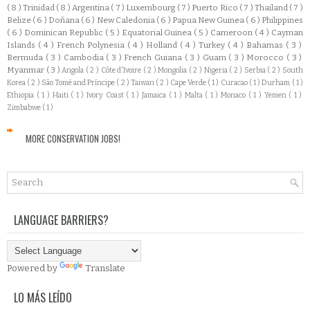
( 8 )
Trinidad
( 8 )
Argentina
( 7 )
Luxembourg
( 7 )
Puerto Rico
( 7 )
Thailand
( 7 )
Belize
( 6 )
Doñana
( 6 )
New Caledonia
( 6 )
Papua New Guinea
( 6 )
Philippines
( 6 )
Dominican Republic
( 5 )
Equatorial Guinea
( 5 )
Cameroon
( 4 )
Cayman
Islands
( 4 )
French Polynesia
( 4 )
Holland
( 4 )
Turkey
( 4 )
Bahamas
( 3 )
Bermuda
( 3 )
Cambodia
( 3 )
French Guiana
( 3 )
Guam
( 3 )
Morocco
( 3 )
Myanmar
( 3 )
Angola
( 2 )
Côte d'Ivoire
( 2 )
Mongolia
( 2 )
Nigeria
( 2 )
Serbia
( 2 )
South
Korea
( 2 )
São Tomé and Príncipe
( 2 )
Taiwan
( 2 )
Cape Verde
( 1 )
Curacao
( 1 )
Durham
( 1 )
Ethiopia
( 1 )
Haiti
( 1 )
Ivory Coast
( 1 )
Jamaica
( 1 )
Malta
( 1 )
Monaco
( 1 )
Yemen
( 1 )
Zimbabwe
( 1 )
MORE CONSERVATION JOBS!
LANGUAGE BARRIERS?
Powered by
Translate
LO MÁS LEÍDO