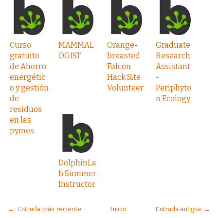
Curso
MAMMAL
Orange-
Graduate
gratuito
OGIST
breasted
Research
de Ahorro
Falcon
Assistant
energétic
Hack Site
-
o y gestión
Volunteer
Periphyto
de
n Ecology
residuos
en las
pymes
DolphinLa
b Summer
Instructor
← Entrada más reciente
Inicio
Entrada antigua →