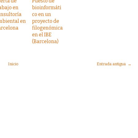
erta de
Puesto de
abajo en
bioinformáti
nsultoría
co en un
mbiental en
proyecto de
arcelona
filogenómica
en el IBE
(Barcelona)
Inicio
Entrada antigua →