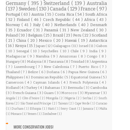
Germany
( 395 )
Switzerland
( 139 )
Australia
( 137 )
Sweden
( 130 )
Canada
( 129 )
France
( 97 )
Portugal
( 63 )
Austria
( 55 )
Costa Rica
( 54 )
South Africa
( 52 )
Finland
( 46 )
Czech Republic
( 44 )
Africa
( 43 )
Norway
( 41 )
Italy
( 40 )
Netherlands
( 40 )
Denmark
( 35 )
Ecuador
( 31 )
Panamá
( 31 )
New Zealand
( 30 )
Poland
( 30 )
Belgium
( 25 )
Brazil
( 23 )
Peru
( 22 )
Scotland
( 21 )
China
( 20 )
Mexico
( 20 )
Hawaii
( 19 )
Antarctica
( 16 )
Kenya
( 15 )
Japan
( 12 )
Galapagos
( 11 )
Israel
( 11 )
Gabon
( 10 )
Senegal
( 10 )
Seychelles
( 10 )
Chile
( 9 )
India
( 9 )
Madagascar
( 9 )
Namibia
( 9 )
Amazonas
( 8 )
Congo
( 8 )
Hungary
( 8 )
Malaysia
( 8 )
Tanzania
( 8 )
Trinidad
( 8 )
Argentina
( 7 )
Luxembourg
( 7 )
New Caledonia
( 7 )
Puerto Rico
( 7 )
Thailand
( 7 )
Belize
( 6 )
Doñana
( 6 )
Papua New Guinea
( 6 )
Philippines
( 6 )
Dominican Republic
( 5 )
Equatorial Guinea
( 5 )
Cameroon
( 4 )
Cayman Islands
( 4 )
French Polynesia
( 4 )
Holland
( 4 )
Turkey
( 4 )
Bahamas
( 3 )
Bermuda
( 3 )
Cambodia
( 3 )
French Guiana
( 3 )
Guam
( 3 )
Morocco
( 3 )
Myanmar
( 3 )
Angola
( 2 )
Côte d'Ivoire
( 2 )
Mongolia
( 2 )
Nigeria
( 2 )
Serbia
( 2 )
South
Korea
( 2 )
São Tomé and Príncipe
( 2 )
Taiwan
( 2 )
Cape Verde
( 1 )
Curacao
( 1 )
Durham
( 1 )
Ethiopia
( 1 )
Haiti
( 1 )
Ivory Coast
( 1 )
Jamaica
( 1 )
Malta
( 1 )
Monaco
( 1 )
Yemen
( 1 )
Zimbabwe
( 1 )
MORE CONSERVATION JOBS!