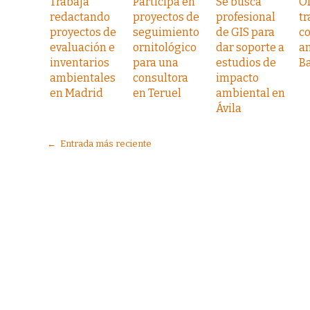
Trabaja
Participa en
Se busca
Of
redactando
proyectos de
profesional
tr
proyectos de
seguimiento
de GIS para
co
evaluación e
ornitológico
dar soporte a
a
inventarios
para una
estudios de
B
ambientales
consultora
impacto
en Madrid
en Teruel
ambiental en
Ávila
← Entrada más reciente