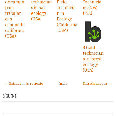
de campo
technician
Field
Technicia
para
s in bat
Technicia
ns (NW,
trabajar
ecology
n in
USA)
con
(USA)
Ecology
cóndor de
(California
california
, USA)
(USA)
4 field
technician
s in forest
ecology
(USA)
← Entrada más reciente
Inicio
Entrada antigua →
SÍGUEME