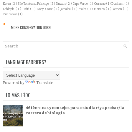
Korea
( 2 )
São Tomé and Príncipe
( 2 )
Taiwan
( 2 )
Cape Verde
( 1 )
Curacao
( 1 )
Durham
( 1 )
Ethiopia
( 1 )
Haiti
( 1 )
Ivory Coast
( 1 )
Jamaica
( 1 )
Malta
( 1 )
Monaco
( 1 )
Yemen
( 1 )
Zimbabwe
( 1 )
MORE CONSERVATION JOBS!
LANGUAGE BARRIERS?
Powered by
Translate
LO MÁS LEÍDO
46 técnicas y consejos para estudiar (y aprobar) la
carrera de biología