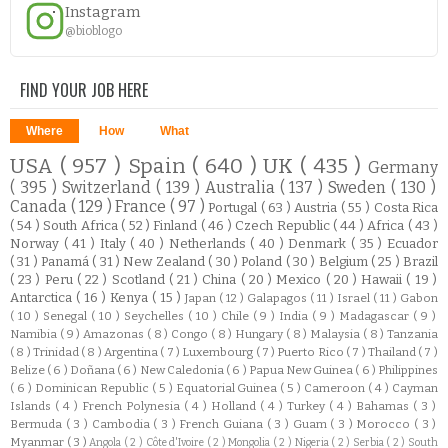
Instagram
@bioblogo
FIND YOUR JOB HERE
Where
How
What
USA
( 957 )
Spain
( 640 )
UK
( 435 )
Germany
( 395 )
Switzerland
( 139 )
Australia
( 137 )
Sweden
( 130 )
Canada
( 129 )
France
( 97 )
Portugal
( 63 )
Austria
( 55 )
Costa Rica
( 54 )
South Africa
( 52 )
Finland
( 46 )
Czech Republic
( 44 )
Africa
( 43 )
Norway
( 41 )
Italy
( 40 )
Netherlands
( 40 )
Denmark
( 35 )
Ecuador
( 31 )
Panamá
( 31 )
New Zealand
( 30 )
Poland
( 30 )
Belgium
( 25 )
Brazil
( 23 )
Peru
( 22 )
Scotland
( 21 )
China
( 20 )
Mexico
( 20 )
Hawaii
( 19 )
Antarctica
( 16 )
Kenya
( 15 )
Japan
( 12 )
Galapagos
( 11 )
Israel
( 11 )
Gabon
( 10 )
Senegal
( 10 )
Seychelles
( 10 )
Chile
( 9 )
India
( 9 )
Madagascar
( 9 )
Namibia
( 9 )
Amazonas
( 8 )
Congo
( 8 )
Hungary
( 8 )
Malaysia
( 8 )
Tanzania
( 8 )
Trinidad
( 8 )
Argentina
( 7 )
Luxembourg
( 7 )
Puerto Rico
( 7 )
Thailand
( 7 )
Belize
( 6 )
Doñana
( 6 )
New Caledonia
( 6 )
Papua New Guinea
( 6 )
Philippines
( 6 )
Dominican Republic
( 5 )
Equatorial Guinea
( 5 )
Cameroon
( 4 )
Cayman
Islands
( 4 )
French Polynesia
( 4 )
Holland
( 4 )
Turkey
( 4 )
Bahamas
( 3 )
Bermuda
( 3 )
Cambodia
( 3 )
French Guiana
( 3 )
Guam
( 3 )
Morocco
( 3 )
Myanmar
( 3 )
Angola
( 2 )
Côte d'Ivoire
( 2 )
Mongolia
( 2 )
Nigeria
( 2 )
Serbia
( 2 )
South