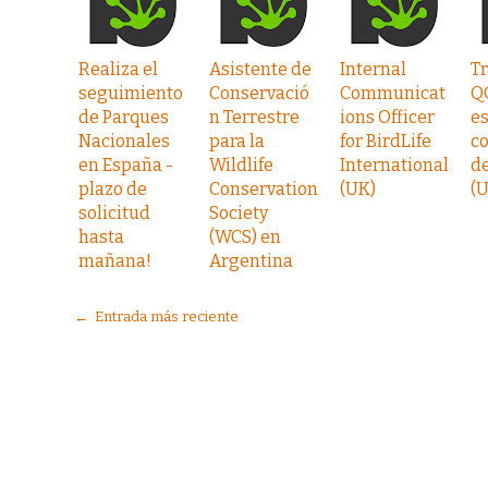
Realiza el
Asistente de
Internal
Tr
seguimiento
Conservació
Communicat
Q
de Parques
n Terrestre
ions Officer
es
Nacionales
para la
for BirdLife
co
en España -
Wildlife
International
de
plazo de
Conservation
(UK)
(
solicitud
Society
hasta
(WCS) en
mañana!
Argentina
← Entrada más reciente