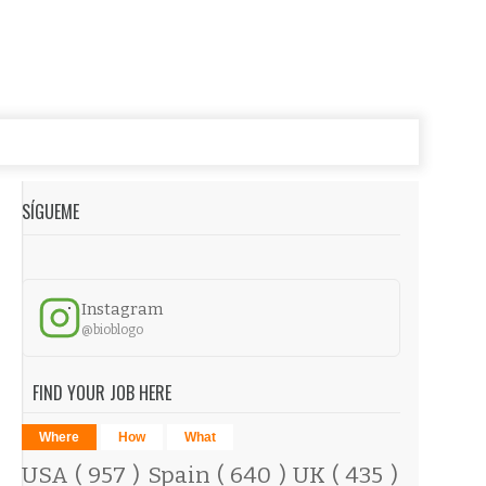
SÍGUEME
Instagram
@bioblogo
FIND YOUR JOB HERE
Where
How
What
USA
( 957 )
Spain
( 640 )
UK
( 435 )