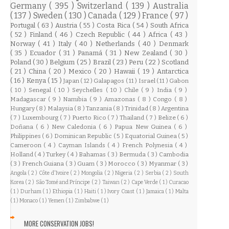
Germany
( 395 )
Switzerland
( 139 )
Australia
( 137 )
Sweden
( 130 )
Canada
( 129 )
France
( 97 )
Portugal
( 63 )
Austria
( 55 )
Costa Rica
( 54 )
South Africa
( 52 )
Finland
( 46 )
Czech Republic
( 44 )
Africa
( 43 )
Norway
( 41 )
Italy
( 40 )
Netherlands
( 40 )
Denmark
( 35 )
Ecuador
( 31 )
Panamá
( 31 )
New Zealand
( 30 )
Poland
( 30 )
Belgium
( 25 )
Brazil
( 23 )
Peru
( 22 )
Scotland
( 21 )
China
( 20 )
Mexico
( 20 )
Hawaii
( 19 )
Antarctica
( 16 )
Kenya
( 15 )
Japan
( 12 )
Galapagos
( 11 )
Israel
( 11 )
Gabon
( 10 )
Senegal
( 10 )
Seychelles
( 10 )
Chile
( 9 )
India
( 9 )
Madagascar
( 9 )
Namibia
( 9 )
Amazonas
( 8 )
Congo
( 8 )
Hungary
( 8 )
Malaysia
( 8 )
Tanzania
( 8 )
Trinidad
( 8 )
Argentina
( 7 )
Luxembourg
( 7 )
Puerto Rico
( 7 )
Thailand
( 7 )
Belize
( 6 )
Doñana
( 6 )
New Caledonia
( 6 )
Papua New Guinea
( 6 )
Philippines
( 6 )
Dominican Republic
( 5 )
Equatorial Guinea
( 5 )
Cameroon
( 4 )
Cayman Islands
( 4 )
French Polynesia
( 4 )
Holland
( 4 )
Turkey
( 4 )
Bahamas
( 3 )
Bermuda
( 3 )
Cambodia
( 3 )
French Guiana
( 3 )
Guam
( 3 )
Morocco
( 3 )
Myanmar
( 3 )
Angola
( 2 )
Côte d'Ivoire
( 2 )
Mongolia
( 2 )
Nigeria
( 2 )
Serbia
( 2 )
South
Korea
( 2 )
São Tomé and Príncipe
( 2 )
Taiwan
( 2 )
Cape Verde
( 1 )
Curacao
( 1 )
Durham
( 1 )
Ethiopia
( 1 )
Haiti
( 1 )
Ivory Coast
( 1 )
Jamaica
( 1 )
Malta
( 1 )
Monaco
( 1 )
Yemen
( 1 )
Zimbabwe
( 1 )
MORE CONSERVATION JOBS!