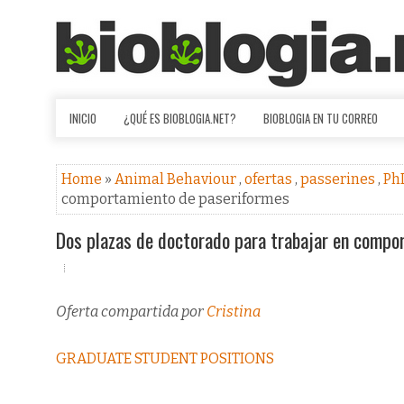
INICIO
¿QUÉ ES BIOBLOGIA.NET?
BIOBLOGIA EN TU CORREO
Home
»
Animal Behaviour
,
ofertas
,
passerines
,
Ph
comportamiento de paseriformes
Dos plazas de doctorado para trabajar en compo
Oferta compartida por
Cristina
GRADUATE STUDENT POSITIONS