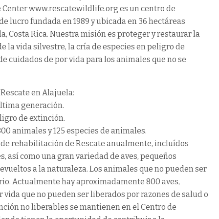
e Center www.rescatewildlife.org es un centro de
s de lucro fundada en 1989 y ubicada en 36 hectáreas
la, Costa Rica. Nuestra misión es proteger y restaurar la
e la vida silvestre, la cría de especies en peligro de
n de cuidados de por vida para los animales que no se
 Rescate en Alajuela:
última generación.
ligro de extinción.
800 animales y 125 especies de animales.
 de rehabilitación de Rescate anualmente, incluídos
es, así como una gran variedad de aves, pequeños
devueltos a la naturaleza. Los animales que no pueden ser
uario. Actualmente hay aproximadamente 800 aves,
r vida que no pueden ser liberados por razones de salud o
nción no liberables se mantienen en el Centro de