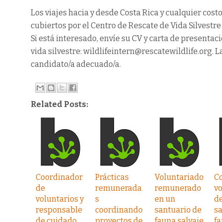
Los viajes hacia y desde Costa Rica y cualquier cost
cubiertos por el Centro de Rescate de Vida Silvestre
Si está interesado, envíe su CV y carta de presenta
vida silvestre: wildlifeintern@rescatewildlife.org. 
candidato/a adecuado/a.
Related Posts:
Coordinador
Prácticas
Voluntariado
Co
de
remunerada
remunerado
vo
voluntarios y
s
en un
de
responsable
coordinando
santuario de
sa
de cuidado
proyectos de
fauna salvaje
fa