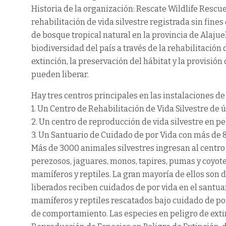
Historia de la organización: Rescate Wildlife Rescu
rehabilitación de vida silvestre registrada sin fine
de bosque tropical natural en la provincia de Alajue
biodiversidad del país a través de la rehabilitación d
extinción, la preservación del hábitat y la provisió
pueden liberar.
Hay tres centros principales en las instalaciones de
1. Un Centro de Rehabilitación de Vida Silvestre de 
2. Un centro de reproducción de vida silvestre en pe
3. Un Santuario de Cuidado de por Vida con más de 
Más de 3000 animales silvestres ingresan al centro
perezosos, jaguares, monos, tapires, pumas y coyot
mamíferos y reptiles. La gran mayoría de ellos son 
liberados reciben cuidados de por vida en el sant
mamíferos y reptiles rescatados bajo cuidado de po
de comportamiento. Las especies en peligro de exti