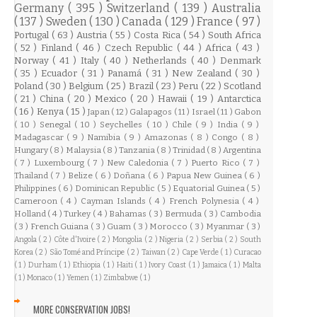
Germany
( 395 )
Switzerland
( 139 )
Australia
( 137 )
Sweden
( 130 )
Canada
( 129 )
France
( 97 )
Portugal
( 63 )
Austria
( 55 )
Costa Rica
( 54 )
South Africa
( 52 )
Finland
( 46 )
Czech Republic
( 44 )
Africa
( 43 )
Norway
( 41 )
Italy
( 40 )
Netherlands
( 40 )
Denmark
( 35 )
Ecuador
( 31 )
Panamá
( 31 )
New Zealand
( 30 )
Poland
( 30 )
Belgium
( 25 )
Brazil
( 23 )
Peru
( 22 )
Scotland
( 21 )
China
( 20 )
Mexico
( 20 )
Hawaii
( 19 )
Antarctica
( 16 )
Kenya
( 15 )
Japan
( 12 )
Galapagos
( 11 )
Israel
( 11 )
Gabon
( 10 )
Senegal
( 10 )
Seychelles
( 10 )
Chile
( 9 )
India
( 9 )
Madagascar
( 9 )
Namibia
( 9 )
Amazonas
( 8 )
Congo
( 8 )
Hungary
( 8 )
Malaysia
( 8 )
Tanzania
( 8 )
Trinidad
( 8 )
Argentina
( 7 )
Luxembourg
( 7 )
New Caledonia
( 7 )
Puerto Rico
( 7 )
Thailand
( 7 )
Belize
( 6 )
Doñana
( 6 )
Papua New Guinea
( 6 )
Philippines
( 6 )
Dominican Republic
( 5 )
Equatorial Guinea
( 5 )
Cameroon
( 4 )
Cayman Islands
( 4 )
French Polynesia
( 4 )
Holland
( 4 )
Turkey
( 4 )
Bahamas
( 3 )
Bermuda
( 3 )
Cambodia
( 3 )
French Guiana
( 3 )
Guam
( 3 )
Morocco
( 3 )
Myanmar
( 3 )
Angola
( 2 )
Côte d'Ivoire
( 2 )
Mongolia
( 2 )
Nigeria
( 2 )
Serbia
( 2 )
South
Korea
( 2 )
São Tomé and Príncipe
( 2 )
Taiwan
( 2 )
Cape Verde
( 1 )
Curacao
( 1 )
Durham
( 1 )
Ethiopia
( 1 )
Haiti
( 1 )
Ivory Coast
( 1 )
Jamaica
( 1 )
Malta
( 1 )
Monaco
( 1 )
Yemen
( 1 )
Zimbabwe
( 1 )
MORE CONSERVATION JOBS!