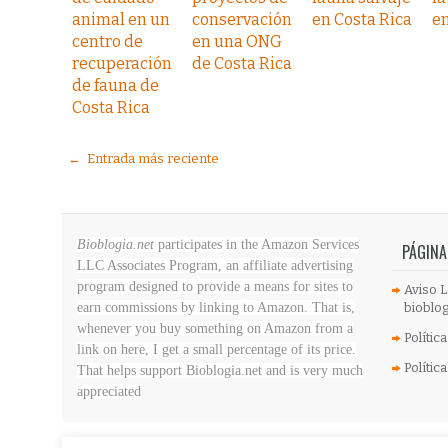
animal en un
conservación
en Costa Rica
en
centro de
en una ONG
recuperación
de Costa Rica
de fauna de
Costa Rica
← Entrada más reciente
Bioblogia.net
participates in the Amazon Services
PÁGINA
LLC Associates Program, an affiliate advertising
program designed to provide a means for sites to
Aviso L
earn commissions by linking to Amazon. That is,
bioblog
whenever you buy something on Amazon
from a
Polític
link on here, I get a small percentage of its price.
Polític
That helps support Bioblogia.net
and is very much
appreciated