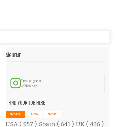
SÍGUEME
Instagram
@bioblogo
FIND YOUR JOB HERE
Where
How
What
USA
( 957 )
Spain
( 641 )
UK
( 436 )