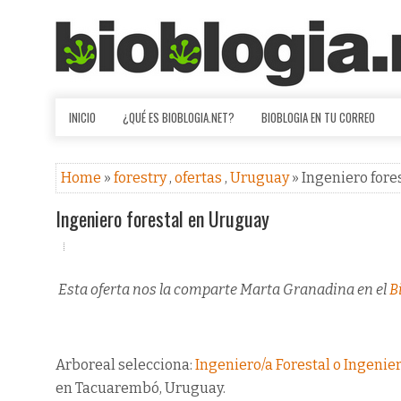
INICIO
¿QUÉ ES BIOBLOGIA.NET?
BIOBLOGIA EN TU CORREO
Home
»
forestry
,
ofertas
,
Uruguay
» Ingeniero for
Ingeniero forestal en Uruguay
Esta oferta nos la comparte Marta Granadina en el
B
Arboreal selecciona:
Ingeniero/a Forestal o Ingeni
en Tacuarembó, Uruguay.