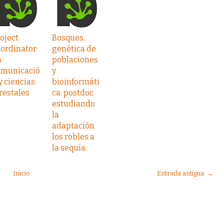
oject
Bosques,
oordinator
genética de
n
poblaciones
omunicació
y
y ciencias
bioinformáti
restales
ca: postdoc
estudiando
la
adaptación
los robles a
la sequía.
Inicio
Entrada antigua →