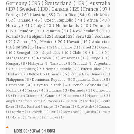
Germany
( 395 )
Switzerland
( 139 )
Australia
( 137 )
Sweden
( 130 )
Canada
( 129 )
France
( 97 )
Portugal
( 63 )
Austria
( 55 )
Costa Rica
( 54 )
South Africa
( 52 )
Finland
( 46 )
Czech Republic
( 44 )
Africa
( 43 )
Norway
( 41 )
Italy
( 40 )
Netherlands
( 40 )
Denmark
( 35 )
Ecuador
( 31 )
Panamá
( 31 )
New Zealand
( 30 )
Poland
( 30 )
Belgium
( 25 )
Brazil
( 23 )
Peru
( 22 )
Scotland
( 21 )
China
( 20 )
Mexico
( 20 )
Hawaii
( 19 )
Antarctica
( 16 )
Kenya
( 15 )
Japan
( 12 )
Galapagos
( 11 )
Israel
( 11 )
Gabon
( 10 )
Senegal
( 10 )
Seychelles
( 10 )
Chile
( 9 )
India
( 9 )
Madagascar
( 9 )
Namibia
( 9 )
Amazonas
( 8 )
Congo
( 8 )
Hungary
( 8 )
Malaysia
( 8 )
Tanzania
( 8 )
Trinidad
( 8 )
Argentina
( 7 )
Luxembourg
( 7 )
New Caledonia
( 7 )
Puerto Rico
( 7 )
Thailand
( 7 )
Belize
( 6 )
Doñana
( 6 )
Papua New Guinea
( 6 )
Philippines
( 6 )
Dominican Republic
( 5 )
Equatorial Guinea
( 5 )
Cameroon
( 4 )
Cayman Islands
( 4 )
French Polynesia
( 4 )
Holland
( 4 )
Turkey
( 4 )
Bahamas
( 3 )
Bermuda
( 3 )
Cambodia
( 3 )
French Guiana
( 3 )
Guam
( 3 )
Morocco
( 3 )
Myanmar
( 3 )
Angola
( 2 )
Côte d'Ivoire
( 2 )
Mongolia
( 2 )
Nigeria
( 2 )
Serbia
( 2 )
South
Korea
( 2 )
São Tomé and Príncipe
( 2 )
Taiwan
( 2 )
Cape Verde
( 1 )
Curacao
( 1 )
Durham
( 1 )
Ethiopia
( 1 )
Haiti
( 1 )
Ivory Coast
( 1 )
Jamaica
( 1 )
Malta
( 1 )
Monaco
( 1 )
Yemen
( 1 )
Zimbabwe
( 1 )
MORE CONSERVATION JOBS!