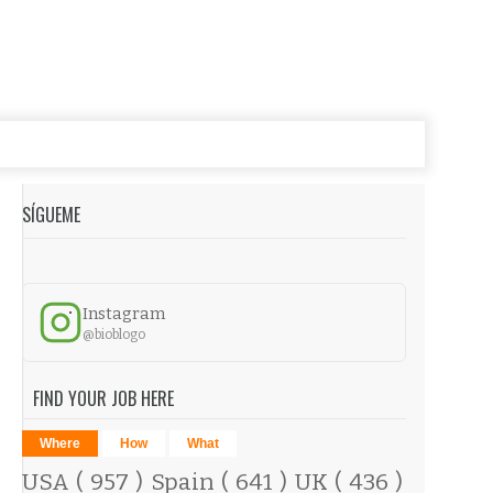
SÍGUEME
Instagram
@bioblogo
FIND YOUR JOB HERE
Where
How
What
USA
( 957 )
Spain
( 641 )
UK
( 436 )