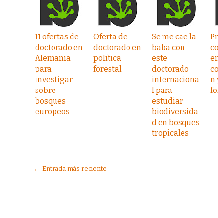
11 ofertas de
Oferta de
Se me cae la
Pr
doctorado en
doctorado en
baba con
c
Alemania
política
este
e
para
forestal
doctorado
c
investigar
internaciona
n 
sobre
l para
fo
bosques
estudiar
europeos
biodiversida
d en bosques
tropicales
← Entrada más reciente