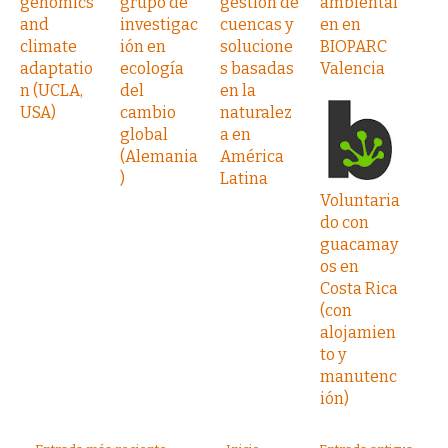
genomics
grupo de
gestión de
ambiental
and
investigac
cuencas y
en en
climate
ión en
solucione
BIOPARC
adaptatio
ecología
s basadas
Valencia
n (UCLA,
del
en la
USA)
cambio
naturalez
global
a en
(Alemania
América
)
Latina
Voluntaria
do con
guacamay
os en
Costa Rica
(con
alojamien
to y
manutenc
ión)