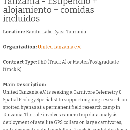
Tanzania - Estipendio +
alojamiento + comidas
incluidos
Location:
Karatu, Lake Eyasi, Tanzania
Organization:
United Tanzania e.V.
Contract Type:
PhD (Track A) or Master/Postgraduate
(Track B)
Main Description:
United Tanzania e.V. is seeking a Carnivore Telemetry &
Spatial Ecology Specialist to support ongoing research on
spotted hyenas at a permanent field research camp in
Tanzania. The role involves camera trap data analysis,
deployment of satellite GPS collars on large carnivores,
and advanced spatial modelling. Track A candidates have