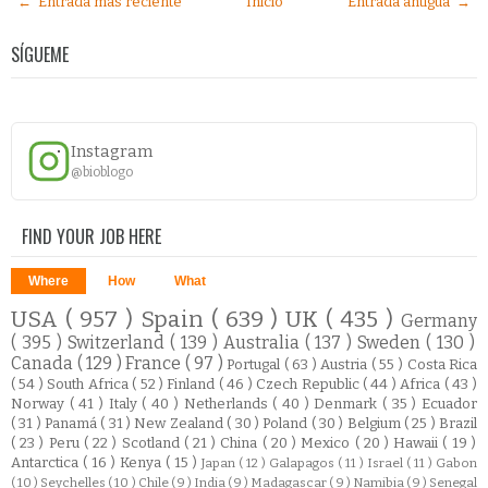
← Entrada más reciente
Inicio
Entrada antigua →
SÍGUEME
Instagram
@bioblogo
FIND YOUR JOB HERE
Where
How
What
USA
( 957 )
Spain
( 639 )
UK
( 435 )
Germany
( 395 )
Switzerland
( 139 )
Australia
( 137 )
Sweden
( 130 )
Canada
( 129 )
France
( 97 )
Portugal
( 63 )
Austria
( 55 )
Costa Rica
( 54 )
South Africa
( 52 )
Finland
( 46 )
Czech Republic
( 44 )
Africa
( 43 )
Norway
( 41 )
Italy
( 40 )
Netherlands
( 40 )
Denmark
( 35 )
Ecuador
( 31 )
Panamá
( 31 )
New Zealand
( 30 )
Poland
( 30 )
Belgium
( 25 )
Brazil
( 23 )
Peru
( 22 )
Scotland
( 21 )
China
( 20 )
Mexico
( 20 )
Hawaii
( 19 )
Antarctica
( 16 )
Kenya
( 15 )
Japan
( 12 )
Galapagos
( 11 )
Israel
( 11 )
Gabon
( 10 )
Seychelles
( 10 )
Chile
( 9 )
India
( 9 )
Madagascar
( 9 )
Namibia
( 9 )
Senegal