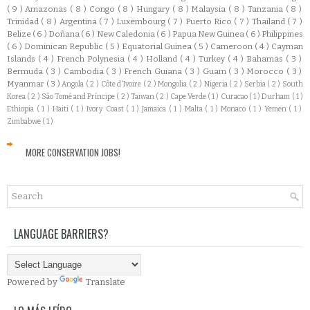
( 9 )
Amazonas
( 8 )
Congo
( 8 )
Hungary
( 8 )
Malaysia
( 8 )
Tanzania
( 8 )
Trinidad
( 8 )
Argentina
( 7 )
Luxembourg
( 7 )
Puerto Rico
( 7 )
Thailand
( 7 )
Belize
( 6 )
Doñana
( 6 )
New Caledonia
( 6 )
Papua New Guinea
( 6 )
Philippines
( 6 )
Dominican Republic
( 5 )
Equatorial Guinea
( 5 )
Cameroon
( 4 )
Cayman
Islands
( 4 )
French Polynesia
( 4 )
Holland
( 4 )
Turkey
( 4 )
Bahamas
( 3 )
Bermuda
( 3 )
Cambodia
( 3 )
French Guiana
( 3 )
Guam
( 3 )
Morocco
( 3 )
Myanmar
( 3 )
Angola
( 2 )
Côte d'Ivoire
( 2 )
Mongolia
( 2 )
Nigeria
( 2 )
Serbia
( 2 )
South
Korea
( 2 )
São Tomé and Príncipe
( 2 )
Taiwan
( 2 )
Cape Verde
( 1 )
Curacao
( 1 )
Durham
( 1 )
Ethiopia
( 1 )
Haiti
( 1 )
Ivory Coast
( 1 )
Jamaica
( 1 )
Malta
( 1 )
Monaco
( 1 )
Yemen
( 1 )
Zimbabwe
( 1 )
MORE CONSERVATION JOBS!
LANGUAGE BARRIERS?
Powered by
Translate