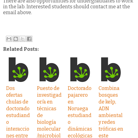
There are also opportunities for undergraduates to work
in the lab. Interested students should contact me at the
email above.
Related Posts:
Dos
Puesto de
Doctorado
Combina
ofertas
investigad
pajarero
bosques
chulas de
or/a en
en
de kelp,
doctorado
técnicas
Noruega
ADN
estudiand
de
estudiand
ambiental
o
biología
o
y redes
interaccio
molecular
dinámicas
tróficas en
nes entre
/microbiol
ecológicas
este