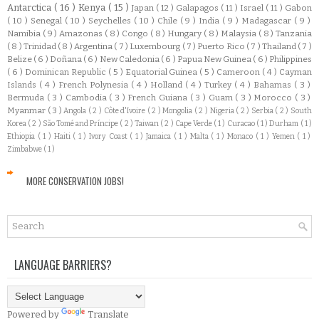
Antarctica
( 16 )
Kenya
( 15 )
Japan
( 12 )
Galapagos
( 11 )
Israel
( 11 )
Gabon
( 10 )
Senegal
( 10 )
Seychelles
( 10 )
Chile
( 9 )
India
( 9 )
Madagascar
( 9 )
Namibia
( 9 )
Amazonas
( 8 )
Congo
( 8 )
Hungary
( 8 )
Malaysia
( 8 )
Tanzania
( 8 )
Trinidad
( 8 )
Argentina
( 7 )
Luxembourg
( 7 )
Puerto Rico
( 7 )
Thailand
( 7 )
Belize
( 6 )
Doñana
( 6 )
New Caledonia
( 6 )
Papua New Guinea
( 6 )
Philippines
( 6 )
Dominican Republic
( 5 )
Equatorial Guinea
( 5 )
Cameroon
( 4 )
Cayman
Islands
( 4 )
French Polynesia
( 4 )
Holland
( 4 )
Turkey
( 4 )
Bahamas
( 3 )
Bermuda
( 3 )
Cambodia
( 3 )
French Guiana
( 3 )
Guam
( 3 )
Morocco
( 3 )
Myanmar
( 3 )
Angola
( 2 )
Côte d'Ivoire
( 2 )
Mongolia
( 2 )
Nigeria
( 2 )
Serbia
( 2 )
South
Korea
( 2 )
São Tomé and Príncipe
( 2 )
Taiwan
( 2 )
Cape Verde
( 1 )
Curacao
( 1 )
Durham
( 1 )
Ethiopia
( 1 )
Haiti
( 1 )
Ivory Coast
( 1 )
Jamaica
( 1 )
Malta
( 1 )
Monaco
( 1 )
Yemen
( 1 )
Zimbabwe
( 1 )
MORE CONSERVATION JOBS!
LANGUAGE BARRIERS?
Powered by
Translate