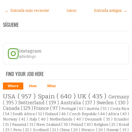
← Entrada más reciente
Inicio
Entrada antigua →
SÍGUEME
Instagram
@bioblogo
FIND YOUR JOB HERE
Where
How
What
USA
( 957 )
Spain
( 640 )
UK
( 435 )
Germany
( 395 )
Switzerland
( 139 )
Australia
( 137 )
Sweden
( 130 )
Canada
( 129 )
France
( 97 )
Portugal
( 63 )
Austria
( 55 )
Costa Rica
( 54 )
South Africa
( 52 )
Finland
( 46 )
Czech Republic
( 44 )
Africa
( 43 )
Norway
( 41 )
Italy
( 40 )
Netherlands
( 40 )
Denmark
( 35 )
Ecuador
( 31 )
Panamá
( 31 )
New Zealand
( 30 )
Poland
( 30 )
Belgium
( 25 )
Brazil
( 23 )
Peru
( 22 )
Scotland
( 21 )
China
( 20 )
Mexico
( 20 )
Hawaii
( 19 )