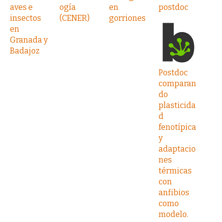
aves e
ogía
en
postdoc
insectos
(CENER)
gorriones
en
Granada y
Badajoz
Postdoc
comparan
do
plasticida
d
fenotípica
y
adaptacio
nes
térmicas
con
anfibios
como
modelo.