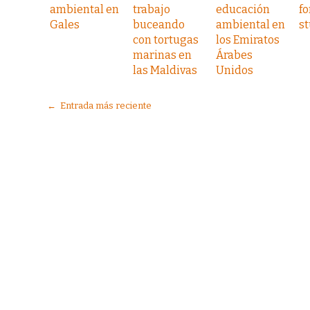
ambiental en
trabajo
educación
fo
Gales
buceando
ambiental en
s
con tortugas
los Emiratos
marinas en
Árabes
las Maldivas
Unidos
← Entrada más reciente