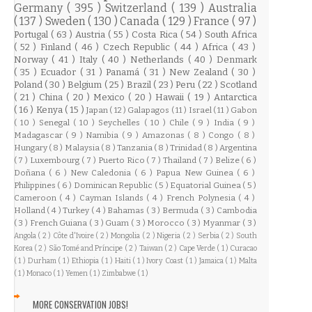
Germany
( 395 )
Switzerland
( 139 )
Australia
( 137 )
Sweden
( 130 )
Canada
( 129 )
France
( 97 )
Portugal
( 63 )
Austria
( 55 )
Costa Rica
( 54 )
South Africa
( 52 )
Finland
( 46 )
Czech Republic
( 44 )
Africa
( 43 )
Norway
( 41 )
Italy
( 40 )
Netherlands
( 40 )
Denmark
( 35 )
Ecuador
( 31 )
Panamá
( 31 )
New Zealand
( 30 )
Poland
( 30 )
Belgium
( 25 )
Brazil
( 23 )
Peru
( 22 )
Scotland
( 21 )
China
( 20 )
Mexico
( 20 )
Hawaii
( 19 )
Antarctica
( 16 )
Kenya
( 15 )
Japan
( 12 )
Galapagos
( 11 )
Israel
( 11 )
Gabon
( 10 )
Senegal
( 10 )
Seychelles
( 10 )
Chile
( 9 )
India
( 9 )
Madagascar
( 9 )
Namibia
( 9 )
Amazonas
( 8 )
Congo
( 8 )
Hungary
( 8 )
Malaysia
( 8 )
Tanzania
( 8 )
Trinidad
( 8 )
Argentina
( 7 )
Luxembourg
( 7 )
Puerto Rico
( 7 )
Thailand
( 7 )
Belize
( 6 )
Doñana
( 6 )
New Caledonia
( 6 )
Papua New Guinea
( 6 )
Philippines
( 6 )
Dominican Republic
( 5 )
Equatorial Guinea
( 5 )
Cameroon
( 4 )
Cayman Islands
( 4 )
French Polynesia
( 4 )
Holland
( 4 )
Turkey
( 4 )
Bahamas
( 3 )
Bermuda
( 3 )
Cambodia
( 3 )
French Guiana
( 3 )
Guam
( 3 )
Morocco
( 3 )
Myanmar
( 3 )
Angola
( 2 )
Côte d'Ivoire
( 2 )
Mongolia
( 2 )
Nigeria
( 2 )
Serbia
( 2 )
South
Korea
( 2 )
São Tomé and Príncipe
( 2 )
Taiwan
( 2 )
Cape Verde
( 1 )
Curacao
( 1 )
Durham
( 1 )
Ethiopia
( 1 )
Haiti
( 1 )
Ivory Coast
( 1 )
Jamaica
( 1 )
Malta
( 1 )
Monaco
( 1 )
Yemen
( 1 )
Zimbabwe
( 1 )
MORE CONSERVATION JOBS!