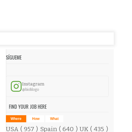
SÍGUEME
Instagram
@bioblogo
FIND YOUR JOB HERE
Where
How
What
USA
( 957 )
Spain
( 640 )
UK
( 435 )