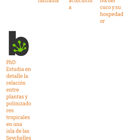
Tanzania
acuicultur
iva del
a
cuco y su
hospedad
or
PhD:
Estudia en
detalle la
relación
entre
plantas y
polinizado
res
tropicales
en una
isla de las
Seychelles