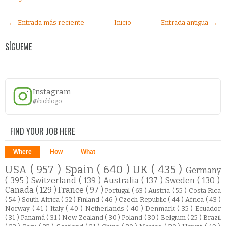
← Entrada más reciente
Inicio
Entrada antigua →
SÍGUEME
Instagram
@bioblogo
FIND YOUR JOB HERE
Where
How
What
USA
( 957 )
Spain
( 640 )
UK
( 435 )
Germany
( 395 )
Switzerland
( 139 )
Australia
( 137 )
Sweden
( 130 )
Canada
( 129 )
France
( 97 )
Portugal
( 63 )
Austria
( 55 )
Costa Rica
( 54 )
South Africa
( 52 )
Finland
( 46 )
Czech Republic
( 44 )
Africa
( 43 )
Norway
( 41 )
Italy
( 40 )
Netherlands
( 40 )
Denmark
( 35 )
Ecuador
( 31 )
Panamá
( 31 )
New Zealand
( 30 )
Poland
( 30 )
Belgium
( 25 )
Brazil