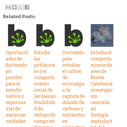
Related Posts:
Oportunid
Estudia
Doctorado
Estudia el
ades de
las
para
comporta
doctorado
poblacion
estudiar
miento de
y/o
es y el
el cultivo
aves de
postdoc
comporta
de
Nueva
para el
miento
microalga
Caledonia:
estudio
social de
s, la
investigac
teórico y
las hienas.
captura de
ión
experime
Posibilida
dióxido de
centrada
ntal de
d de
carbono y
en
metacom
trabajo de
nutrientes
biología
unidades
campo en
en
reproduct