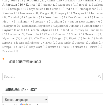
( 23 )
Peru
( 22 )
Scotland
( 21 )
China
( 20 )
Mexico
( 20 )
Hawaii
( 19 )
Antarctica
( 16 )
Kenya
( 15 )
Japan
( 12 )
Galapagos
( 11 )
Israel
( 11 )
Gabon
( 10 )
Senegal
( 10 )
Seychelles
( 10 )
Chile
( 9 )
India
( 9 )
Madagascar
( 9 )
Namibia
( 9 )
Amazonas
( 8 )
Congo
( 8 )
Hungary
( 8 )
Malaysia
( 8 )
Tanzania
( 8 )
Trinidad
( 8 )
Argentina
( 7 )
Luxembourg
( 7 )
New Caledonia
( 7 )
Puerto
Rico
( 7 )
Thailand
( 7 )
Belize
( 6 )
Doñana
( 6 )
Papua New Guinea
( 6 )
Philippines
( 6 )
Dominican Republic
( 5 )
Equatorial Guinea
( 5 )
Cameroon
( 4 )
Cayman Islands
( 4 )
French Polynesia
( 4 )
Holland
( 4 )
Turkey
( 4 )
Bahamas
( 3 )
Bermuda
( 3 )
Cambodia
( 3 )
French Guiana
( 3 )
Guam
( 3 )
Morocco
( 3 )
Myanmar
( 3 )
Angola
( 2 )
Côte d'Ivoire
( 2 )
Mongolia
( 2 )
Nigeria
( 2 )
Serbia
( 2 )
South
Korea
( 2 )
São Tomé and Príncipe
( 2 )
Taiwan
( 2 )
Cape Verde
( 1 )
Curacao
( 1 )
Durham
( 1 )
Ethiopia
( 1 )
Haiti
( 1 )
Ivory Coast
( 1 )
Jamaica
( 1 )
Malta
( 1 )
Monaco
( 1 )
Yemen
( 1 )
Zimbabwe
( 1 )
MORE CONSERVATION JOBS!
LANGUAGE BARRIERS?