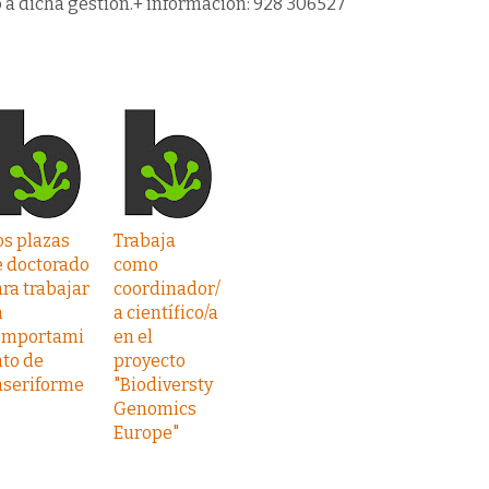
a dicha gestión.+ información: 928 306527
s plazas
Trabaja
e doctorado
como
ra trabajar
coordinador/
n
a científico/a
omportami
en el
to de
proyecto
aseriforme
"Biodiversty
Genomics
Europe"