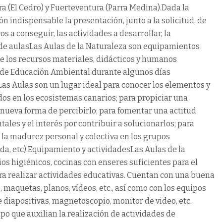
era (El Cedro) y Fuerteventura (Parra Medina).Dada la
ón indispensable la presentación, junto a la solicitud, de
s a conseguir, las actividades a desarrollar, la
 de aulasLas Aulas de la Naturaleza son equipamientos
de los recursos materiales, didácticos y humanos
s de Educación Ambiental durante algunos días
Las Aulas son un lugar ideal para conocer los elementos y
ados en los ecosistemas canarios; para propiciar una
nueva forma de percibirlo; para fomentar una actitud
ales y el interés por contribuir a solucionarlos; para
 la madurez personal y colectiva en los grupos
da, etc).Equipamiento y actividadesLas Aulas de la
os higiénicos, cocinas con enseres suficientes para el
ara realizar actividades educativas. Cuentan con una buena
, maquetas, planos, vídeos, etc., así como con los equipos
e diapositivas, magnetoscopio, monitor de video, etc.
o que auxilian la realización de actividades de