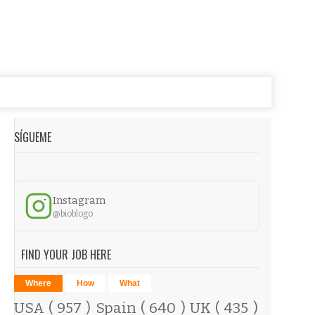
SÍGUEME
Instagram
@bioblogo
FIND YOUR JOB HERE
Where
How
What
USA
( 957 )
Spain
( 640 )
UK
( 435 )