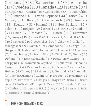
Germany
( 395 )
Switzerland
( 139 )
Australia
( 137 )
Sweden
( 130 )
Canada
( 129 )
France
( 97 )
Portugal
( 63 )
Austria
( 55 )
Costa Rica
( 54 )
South Africa
( 52 )
Finland
( 46 )
Czech Republic
( 44 )
Africa
( 43 )
Norway
( 41 )
Italy
( 40 )
Netherlands
( 40 )
Denmark
( 35 )
Ecuador
( 31 )
Panamá
( 31 )
New Zealand
( 30 )
Poland
( 30 )
Belgium
( 25 )
Brazil
( 23 )
Peru
( 22 )
Scotland
( 21 )
China
( 20 )
Mexico
( 20 )
Hawaii
( 19 )
Antarctica
( 16 )
Kenya
( 15 )
Japan
( 12 )
Galapagos
( 11 )
Israel
( 11 )
Gabon
( 10 )
Senegal
( 10 )
Seychelles
( 10 )
Chile
( 9 )
India
( 9 )
Madagascar
( 9 )
Namibia
( 9 )
Amazonas
( 8 )
Congo
( 8 )
Hungary
( 8 )
Malaysia
( 8 )
Tanzania
( 8 )
Trinidad
( 8 )
Argentina
( 7 )
Luxembourg
( 7 )
Puerto Rico
( 7 )
Thailand
( 7 )
Belize
( 6 )
Doñana
( 6 )
New Caledonia
( 6 )
Papua New Guinea
( 6 )
Philippines
( 6 )
Dominican Republic
( 5 )
Equatorial Guinea
( 5 )
Cameroon
( 4 )
Cayman Islands
( 4 )
French Polynesia
( 4 )
Holland
( 4 )
Turkey
( 4 )
Bahamas
( 3 )
Bermuda
( 3 )
Cambodia
( 3 )
French Guiana
( 3 )
Guam
( 3 )
Morocco
( 3 )
Myanmar
( 3 )
Angola
( 2 )
Côte d'Ivoire
( 2 )
Mongolia
( 2 )
Nigeria
( 2 )
Serbia
( 2 )
South
Korea
( 2 )
São Tomé and Príncipe
( 2 )
Taiwan
( 2 )
Cape Verde
( 1 )
Curacao
( 1 )
Durham
( 1 )
Ethiopia
( 1 )
Haiti
( 1 )
Ivory Coast
( 1 )
Jamaica
( 1 )
Malta
( 1 )
Monaco
( 1 )
Yemen
( 1 )
Zimbabwe
( 1 )
MORE CONSERVATION JOBS!