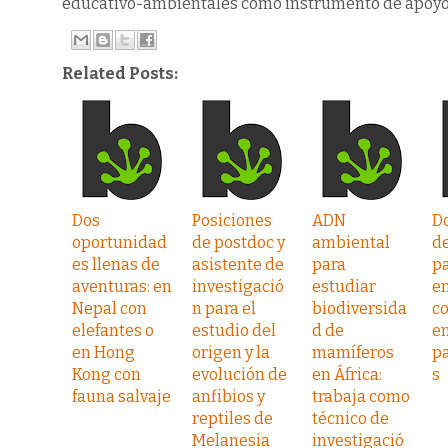
educativo-ambientales como instrumento de apoyo 
Related Posts:
Dos
Posiciones
ADN
Do
oportunidad
de postdoc y
ambiental
d
es llenas de
asistente de
para
pa
aventuras: en
investigació
estudiar
e
Nepal con
n para el
biodiversida
c
elefantes o
estudio del
d de
en
en Hong
origen y la
mamíferos
p
Kong con
evolución de
en África:
s
fauna salvaje
anfibios y
trabaja como
reptiles de
técnico de
Melanesia
investigació