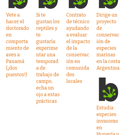
Vete a
Si te
Contrato
Dirige un
hacer el
gustan los
de técnico
proyecto
doctorado
reptiles y
ayudando
de
en
te
a evaluar
conservac
comporta
gustaría
el impacto
ión de
miento de
experime
de la
especies
aves a
ntar una
conservac
marinas
Panamá
temporad
ión en
en la costa
(¡dos
a de
comunida
Argentina
puestos!)
trabajo de
des
campo,
locales
echa un
ojo a estas
prácticas
Estudia
especies
invasoras
en
Hungría y