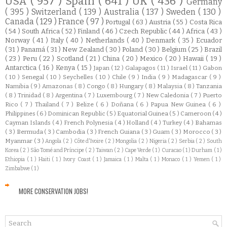
USA
( 957 )
Spain
( 641 )
UK
( 436 )
Germany
( 395 )
Switzerland
( 139 )
Australia
( 137 )
Sweden
( 130 )
Canada
( 129 )
France
( 97 )
Portugal
( 63 )
Austria
( 55 )
Costa Rica
( 54 )
South Africa
( 52 )
Finland
( 46 )
Czech Republic
( 44 )
Africa
( 43 )
Norway
( 41 )
Italy
( 40 )
Netherlands
( 40 )
Denmark
( 35 )
Ecuador
( 31 )
Panamá
( 31 )
New Zealand
( 30 )
Poland
( 30 )
Belgium
( 25 )
Brazil
( 23 )
Peru
( 22 )
Scotland
( 21 )
China
( 20 )
Mexico
( 20 )
Hawaii
( 19 )
Antarctica
( 16 )
Kenya
( 15 )
Japan
( 12 )
Galapagos
( 11 )
Israel
( 11 )
Gabon
( 10 )
Senegal
( 10 )
Seychelles
( 10 )
Chile
( 9 )
India
( 9 )
Madagascar
( 9 )
Namibia
( 9 )
Amazonas
( 8 )
Congo
( 8 )
Hungary
( 8 )
Malaysia
( 8 )
Tanzania
( 8 )
Trinidad
( 8 )
Argentina
( 7 )
Luxembourg
( 7 )
New Caledonia
( 7 )
Puerto
Rico
( 7 )
Thailand
( 7 )
Belize
( 6 )
Doñana
( 6 )
Papua New Guinea
( 6 )
Philippines
( 6 )
Dominican Republic
( 5 )
Equatorial Guinea
( 5 )
Cameroon
( 4 )
Cayman Islands
( 4 )
French Polynesia
( 4 )
Holland
( 4 )
Turkey
( 4 )
Bahamas
( 3 )
Bermuda
( 3 )
Cambodia
( 3 )
French Guiana
( 3 )
Guam
( 3 )
Morocco
( 3 )
Myanmar
( 3 )
Angola
( 2 )
Côte d'Ivoire
( 2 )
Mongolia
( 2 )
Nigeria
( 2 )
Serbia
( 2 )
South
Korea
( 2 )
São Tomé and Príncipe
( 2 )
Taiwan
( 2 )
Cape Verde
( 1 )
Curacao
( 1 )
Durham
( 1 )
Ethiopia
( 1 )
Haiti
( 1 )
Ivory Coast
( 1 )
Jamaica
( 1 )
Malta
( 1 )
Monaco
( 1 )
Yemen
( 1 )
Zimbabwe
( 1 )
MORE CONSERVATION JOBS!