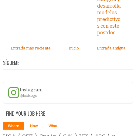
desarrolla
modelos
predictivo
s con este
postdoc
← Entrada más reciente
Inicio
Entrada antigua →
SÍGUEME
Instagram
@bioblogo
FIND YOUR JOB HERE
Where
How
What