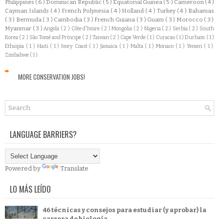
Philippines
( 6 )
Dominican Republic
( 5 )
Equatorial Guinea
( 5 )
Cameroon
( 4 )
Cayman Islands
( 4 )
French Polynesia
( 4 )
Holland
( 4 )
Turkey
( 4 )
Bahamas
( 3 )
Bermuda
( 3 )
Cambodia
( 3 )
French Guiana
( 3 )
Guam
( 3 )
Morocco
( 3 )
Myanmar
( 3 )
Angola
( 2 )
Côte d'Ivoire
( 2 )
Mongolia
( 2 )
Nigeria
( 2 )
Serbia
( 2 )
South
Korea
( 2 )
São Tomé and Príncipe
( 2 )
Taiwan
( 2 )
Cape Verde
( 1 )
Curacao
( 1 )
Durham
( 1 )
Ethiopia
( 1 )
Haiti
( 1 )
Ivory Coast
( 1 )
Jamaica
( 1 )
Malta
( 1 )
Monaco
( 1 )
Yemen
( 1 )
Zimbabwe
( 1 )
MORE CONSERVATION JOBS!
LANGUAGE BARRIERS?
Powered by
Translate
LO MÁS LEÍDO
46 técnicas y consejos para estudiar (y aprobar) la
carrera de biología