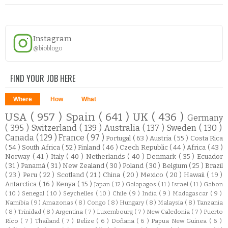
Instagram
@bioblogo
FIND YOUR JOB HERE
Where
How
What
USA
( 957 )
Spain
( 641 )
UK
( 436 )
Germany
( 395 )
Switzerland
( 139 )
Australia
( 137 )
Sweden
( 130 )
Canada
( 129 )
France
( 97 )
Portugal
( 63 )
Austria
( 55 )
Costa Rica
( 54 )
South Africa
( 52 )
Finland
( 46 )
Czech Republic
( 44 )
Africa
( 43 )
Norway
( 41 )
Italy
( 40 )
Netherlands
( 40 )
Denmark
( 35 )
Ecuador
( 31 )
Panamá
( 31 )
New Zealand
( 30 )
Poland
( 30 )
Belgium
( 25 )
Brazil
( 23 )
Peru
( 22 )
Scotland
( 21 )
China
( 20 )
Mexico
( 20 )
Hawaii
( 19 )
Antarctica
( 16 )
Kenya
( 15 )
Japan
( 12 )
Galapagos
( 11 )
Israel
( 11 )
Gabon
( 10 )
Senegal
( 10 )
Seychelles
( 10 )
Chile
( 9 )
India
( 9 )
Madagascar
( 9 )
Namibia
( 9 )
Amazonas
( 8 )
Congo
( 8 )
Hungary
( 8 )
Malaysia
( 8 )
Tanzania
( 8 )
Trinidad
( 8 )
Argentina
( 7 )
Luxembourg
( 7 )
New Caledonia
( 7 )
Puerto
Rico
( 7 )
Thailand
( 7 )
Belize
( 6 )
Doñana
( 6 )
Papua New Guinea
( 6 )