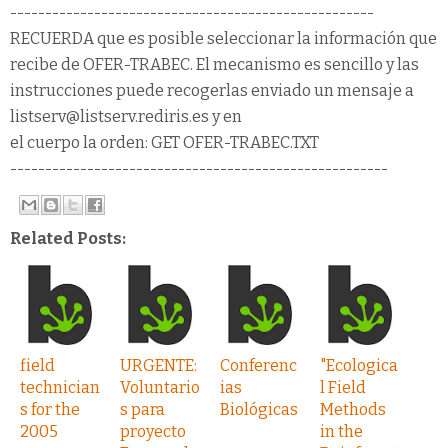
----------------------------------------------------
RECUERDA que es posible seleccionar la información que
recibe de OFER-TRABEC. El mecanismo es sencillo y las
instrucciones puede recogerlas enviado un mensaje a
listserv@listserv.rediris.es y en
el cuerpo la orden: GET OFER-TRABEC.TXT
------------------------------------------------------
Related Posts:
field
URGENTE:
Conferenc
"Ecologica
technician
Voluntario
ias
l Field
s for the
s para
Biológicas
Methods
2005
proyecto
in the