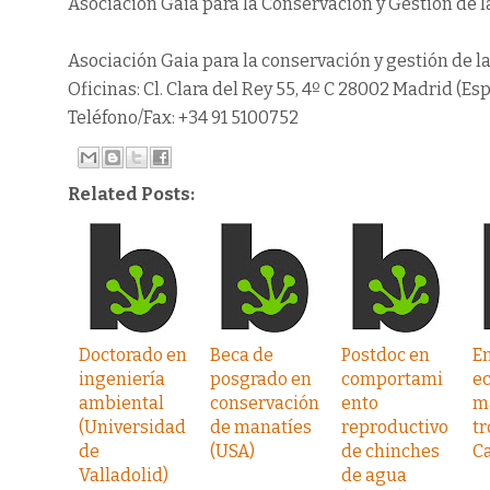
Asociación Gaia para la Conservación y Gestión de l
Asociación Gaia para la conservación y gestión de l
Oficinas: Cl. Clara del Rey 55, 4º C 28002 Madrid (Es
Teléfono/Fax: +34 91 5100752
Related Posts:
Doctorado en
Beca de
Postdoc en
E
ingeniería
posgrado en
comportami
ec
ambiental
conservación
ento
m
(Universidad
de manatíes
reproductivo
tr
de
(USA)
de chinches
C
Valladolid)
de agua