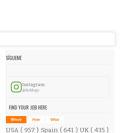
SÍGUEME
Instagram
@bioblogo
FIND YOUR JOB HERE
Where
How
What
USA
( 957 )
Spain
( 641 )
UK
( 435 )