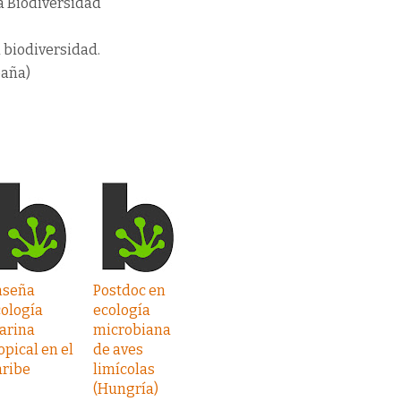
a Biodiversidad
a biodiversidad.
paña)
nseña
Postdoc en
ología
ecología
arina
microbiana
opical en el
de aves
aribe
limícolas
(Hungría)