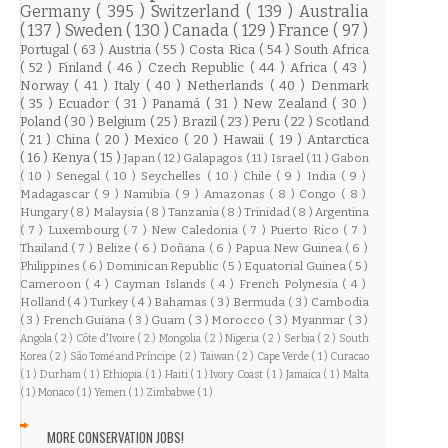
Germany
( 395 )
Switzerland
( 139 )
Australia
( 137 )
Sweden
( 130 )
Canada
( 129 )
France
( 97 )
Portugal
( 63 )
Austria
( 55 )
Costa Rica
( 54 )
South Africa
( 52 )
Finland
( 46 )
Czech Republic
( 44 )
Africa
( 43 )
Norway
( 41 )
Italy
( 40 )
Netherlands
( 40 )
Denmark
( 35 )
Ecuador
( 31 )
Panamá
( 31 )
New Zealand
( 30 )
Poland
( 30 )
Belgium
( 25 )
Brazil
( 23 )
Peru
( 22 )
Scotland
( 21 )
China
( 20 )
Mexico
( 20 )
Hawaii
( 19 )
Antarctica
( 16 )
Kenya
( 15 )
Japan
( 12 )
Galapagos
( 11 )
Israel
( 11 )
Gabon
( 10 )
Senegal
( 10 )
Seychelles
( 10 )
Chile
( 9 )
India
( 9 )
Madagascar
( 9 )
Namibia
( 9 )
Amazonas
( 8 )
Congo
( 8 )
Hungary
( 8 )
Malaysia
( 8 )
Tanzania
( 8 )
Trinidad
( 8 )
Argentina
( 7 )
Luxembourg
( 7 )
New Caledonia
( 7 )
Puerto Rico
( 7 )
Thailand
( 7 )
Belize
( 6 )
Doñana
( 6 )
Papua New Guinea
( 6 )
Philippines
( 6 )
Dominican Republic
( 5 )
Equatorial Guinea
( 5 )
Cameroon
( 4 )
Cayman Islands
( 4 )
French Polynesia
( 4 )
Holland
( 4 )
Turkey
( 4 )
Bahamas
( 3 )
Bermuda
( 3 )
Cambodia
( 3 )
French Guiana
( 3 )
Guam
( 3 )
Morocco
( 3 )
Myanmar
( 3 )
Angola
( 2 )
Côte d'Ivoire
( 2 )
Mongolia
( 2 )
Nigeria
( 2 )
Serbia
( 2 )
South
Korea
( 2 )
São Tomé and Príncipe
( 2 )
Taiwan
( 2 )
Cape Verde
( 1 )
Curacao
( 1 )
Durham
( 1 )
Ethiopia
( 1 )
Haiti
( 1 )
Ivory Coast
( 1 )
Jamaica
( 1 )
Malta
( 1 )
Monaco
( 1 )
Yemen
( 1 )
Zimbabwe
( 1 )
MORE CONSERVATION JOBS!