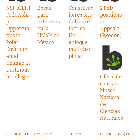
NSF IGERT
Becas
Conservac
2 PhD
Fellowshi
para
ión ex situ
positions
p
estancias
del Lince
in
Opportuni
en la
Ibérico:
Uppsala
ties in
UNAM de
Un
(Sweden)
Polar
México
enfoque
Environm
multidisci
ental
plinar.
Change at
Dartmout
h College.
Oferta de
contrato
Museo
Nacional
de
Ciencias
Naturales
← Entrada más reciente
Inicio
Entrada antigua →