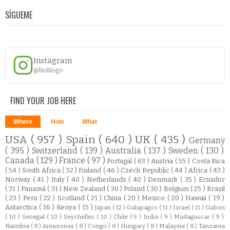
SÍGUEME
Instagram
@bioblogo
FIND YOUR JOB HERE
Where
How
What
USA
( 957 )
Spain
( 640 )
UK
( 435 )
Germany
( 395 )
Switzerland
( 139 )
Australia
( 137 )
Sweden
( 130 )
Canada
( 129 )
France
( 97 )
Portugal
( 63 )
Austria
( 55 )
Costa Rica
( 54 )
South Africa
( 52 )
Finland
( 46 )
Czech Republic
( 44 )
Africa
( 43 )
Norway
( 41 )
Italy
( 40 )
Netherlands
( 40 )
Denmark
( 35 )
Ecuador
( 31 )
Panamá
( 31 )
New Zealand
( 30 )
Poland
( 30 )
Belgium
( 25 )
Brazil
( 23 )
Peru
( 22 )
Scotland
( 21 )
China
( 20 )
Mexico
( 20 )
Hawaii
( 19 )
Antarctica
( 16 )
Kenya
( 15 )
Japan
( 12 )
Galapagos
( 11 )
Israel
( 11 )
Gabon
( 10 )
Senegal
( 10 )
Seychelles
( 10 )
Chile
( 9 )
India
( 9 )
Madagascar
( 9 )
Namibia
( 9 )
Amazonas
( 8 )
Congo
( 8 )
Hungary
( 8 )
Malaysia
( 8 )
Tanzania