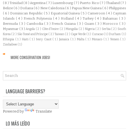
( 8 )
Trinidad
( 8 )
Argentina
( 7 )
Luxembourg
( 7 )
Puerto Rico
( 7 )
Thailand
( 7 )
Belize
( 6 )
Doñana
( 6 )
New Caledonia
( 6 )
Papua New Guinea
( 6 )
Philippines
( 6 )
Dominican Republic
( 5 )
Equatorial Guinea
( 5 )
Cameroon
( 4 )
Cayman
Islands
( 4 )
French Polynesia
( 4 )
Holland
( 4 )
Turkey
( 4 )
Bahamas
( 3 )
Bermuda
( 3 )
Cambodia
( 3 )
French Guiana
( 3 )
Guam
( 3 )
Morocco
( 3 )
Myanmar
( 3 )
Angola
( 2 )
Côte d'Ivoire
( 2 )
Mongolia
( 2 )
Nigeria
( 2 )
Serbia
( 2 )
South
Korea
( 2 )
São Tomé and Príncipe
( 2 )
Taiwan
( 2 )
Cape Verde
( 1 )
Curacao
( 1 )
Durham
( 1 )
Ethiopia
( 1 )
Haiti
( 1 )
Ivory Coast
( 1 )
Jamaica
( 1 )
Malta
( 1 )
Monaco
( 1 )
Yemen
( 1 )
Zimbabwe
( 1 )
MORE CONSERVATION JOBS!
LANGUAGE BARRIERS?
Powered by
Translate
LO MÁS LEÍDO