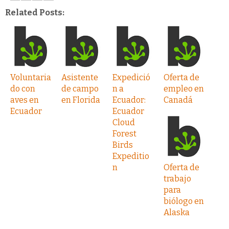
Related Posts:
Voluntaria
Asistente
Expedició
Oferta de
do con
de campo
n a
empleo en
aves en
en Florida
Ecuador:
Canadá
Ecuador
Ecuador
Cloud
Forest
Birds
Expeditio
n
Oferta de
trabajo
para
biólogo en
Alaska