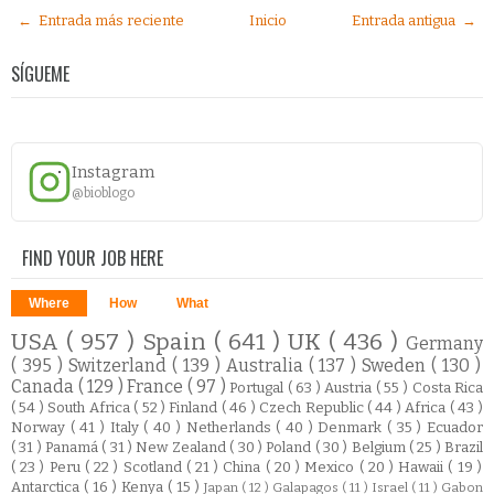
← Entrada más reciente
Inicio
Entrada antigua →
SÍGUEME
Instagram
@bioblogo
FIND YOUR JOB HERE
Where
How
What
USA
( 957 )
Spain
( 641 )
UK
( 436 )
Germany
( 395 )
Switzerland
( 139 )
Australia
( 137 )
Sweden
( 130 )
Canada
( 129 )
France
( 97 )
Portugal
( 63 )
Austria
( 55 )
Costa Rica
( 54 )
South Africa
( 52 )
Finland
( 46 )
Czech Republic
( 44 )
Africa
( 43 )
Norway
( 41 )
Italy
( 40 )
Netherlands
( 40 )
Denmark
( 35 )
Ecuador
( 31 )
Panamá
( 31 )
New Zealand
( 30 )
Poland
( 30 )
Belgium
( 25 )
Brazil
( 23 )
Peru
( 22 )
Scotland
( 21 )
China
( 20 )
Mexico
( 20 )
Hawaii
( 19 )
Antarctica
( 16 )
Kenya
( 15 )
Japan
( 12 )
Galapagos
( 11 )
Israel
( 11 )
Gabon