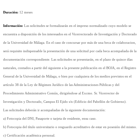
Duración:
12 meses
Información:
Las solicitudes se formalizarán en el impreso normalizado cuyo modelo se
encuentra a disposición de los interesados en el Vicerrectorado de Investigación y Doctorado
de la Universidad de Málaga. En el caso de concursar por más de una beca de colaboracion,
será requisito indispensable la presentación de una solicitud por cada beca acompañada de la
documentación correspondiente. Las solicitudes se presentarán, en el plazo de quince días
naturales, contados a partir del siguiente a la presente publicación en el BOJA, en el Registro
General de la Universidad de Málaga, o bien por cualquiera de los medios previstos en el
artículo 38 de la Ley de Régimen Jurídico de las Administraciones Públicas y del
Procedimiento Administrativo Común, dirigiéndose al Excmo. Sr. Vicerrector de
Investigación y Doctorado, Campus El Ejido s/n (Edificio del Pabellón de Gobierno).
Las solicitudes deberán ir acompañadas de la siguiente documentación:
a) Fotocopia del DNI, Pasaporte o tarjeta de residente, ensu caso.
b) Fotocopia del título universitario o resguardo acreditativo de estar en posesión del mismo.
c) Certificación académica personal.