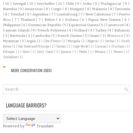
( 10 )
Senegal
( 10 )
Seychelles
( 10 )
Chile
( 9 )
India
( 9 )
Madagascar
( 9 )
Namibia
( 9 )
Amazonas
( 8 )
Congo
( 8 )
Hungary
( 8 )
Malaysia
( 8 )
Tanzania
( 8 )
Trinidad
( 8 )
Argentina
( 7 )
Luxembourg
( 7 )
New Caledonia
( 7 )
Puerto
Rico
( 7 )
Thailand
( 7 )
Belize
( 6 )
Doñana
( 6 )
Papua New Guinea
( 6 )
Philippines
( 6 )
Dominican Republic
( 5 )
Equatorial Guinea
( 5 )
Cameroon
( 4 )
Cayman Islands
( 4 )
French Polynesia
( 4 )
Holland
( 4 )
Turkey
( 4 )
Bahamas
( 3 )
Bermuda
( 3 )
Cambodia
( 3 )
French Guiana
( 3 )
Guam
( 3 )
Morocco
( 3 )
Myanmar
( 3 )
Angola
( 2 )
Côte d'Ivoire
( 2 )
Mongolia
( 2 )
Nigeria
( 2 )
Serbia
( 2 )
South
Korea
( 2 )
São Tomé and Príncipe
( 2 )
Taiwan
( 2 )
Cape Verde
( 1 )
Curacao
( 1 )
Durham
( 1 )
Ethiopia
( 1 )
Haiti
( 1 )
Ivory Coast
( 1 )
Jamaica
( 1 )
Malta
( 1 )
Monaco
( 1 )
Yemen
( 1 )
Zimbabwe
( 1 )
MORE CONSERVATION JOBS!
LANGUAGE BARRIERS?
Powered by
Translate