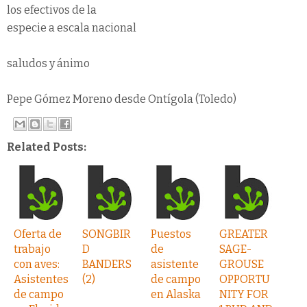
los efectivos de la
especie a escala nacional
saludos y ánimo
Pepe Gómez Moreno desde Ontígola (Toledo)
Related Posts:
Oferta de
SONGBIR
Puestos
GREATER
trabajo
D
de
SAGE-
con aves:
BANDERS
asistente
GROUSE
Asistentes
(2)
de campo
OPPORTU
de campo
en Alaska
NITY FOR