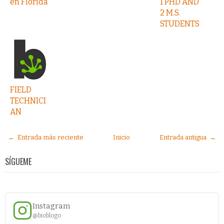
en Florida
1 PHD AND
2 M.S.
STUDENTS
FIELD
TECHNICI
AN
← Entrada más reciente
Inicio
Entrada antigua →
SÍGUEME
Instagram
@bioblogo