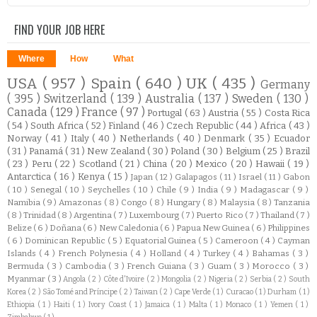
FIND YOUR JOB HERE
Where
How
What
USA
( 957 )
Spain
( 640 )
UK
( 435 )
Germany
( 395 )
Switzerland
( 139 )
Australia
( 137 )
Sweden
( 130 )
Canada
( 129 )
France
( 97 )
Portugal
( 63 )
Austria
( 55 )
Costa Rica
( 54 )
South Africa
( 52 )
Finland
( 46 )
Czech Republic
( 44 )
Africa
( 43 )
Norway
( 41 )
Italy
( 40 )
Netherlands
( 40 )
Denmark
( 35 )
Ecuador
( 31 )
Panamá
( 31 )
New Zealand
( 30 )
Poland
( 30 )
Belgium
( 25 )
Brazil
( 23 )
Peru
( 22 )
Scotland
( 21 )
China
( 20 )
Mexico
( 20 )
Hawaii
( 19 )
Antarctica
( 16 )
Kenya
( 15 )
Japan
( 12 )
Galapagos
( 11 )
Israel
( 11 )
Gabon
( 10 )
Senegal
( 10 )
Seychelles
( 10 )
Chile
( 9 )
India
( 9 )
Madagascar
( 9 )
Namibia
( 9 )
Amazonas
( 8 )
Congo
( 8 )
Hungary
( 8 )
Malaysia
( 8 )
Tanzania
( 8 )
Trinidad
( 8 )
Argentina
( 7 )
Luxembourg
( 7 )
Puerto Rico
( 7 )
Thailand
( 7 )
Belize
( 6 )
Doñana
( 6 )
New Caledonia
( 6 )
Papua New Guinea
( 6 )
Philippines
( 6 )
Dominican Republic
( 5 )
Equatorial Guinea
( 5 )
Cameroon
( 4 )
Cayman
Islands
( 4 )
French Polynesia
( 4 )
Holland
( 4 )
Turkey
( 4 )
Bahamas
( 3 )
Bermuda
( 3 )
Cambodia
( 3 )
French Guiana
( 3 )
Guam
( 3 )
Morocco
( 3 )
Myanmar
( 3 )
Angola
( 2 )
Côte d'Ivoire
( 2 )
Mongolia
( 2 )
Nigeria
( 2 )
Serbia
( 2 )
South
Korea
( 2 )
São Tomé and Príncipe
( 2 )
Taiwan
( 2 )
Cape Verde
( 1 )
Curacao
( 1 )
Durham
( 1 )
Ethiopia
( 1 )
Haiti
( 1 )
Ivory Coast
( 1 )
Jamaica
( 1 )
Malta
( 1 )
Monaco
( 1 )
Yemen
( 1 )