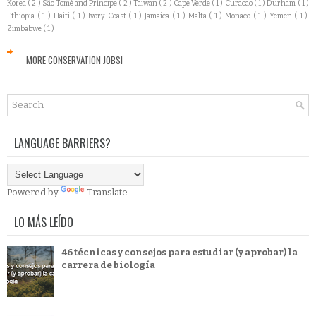
Korea
( 2 )
São Tomé and Príncipe
( 2 )
Taiwan
( 2 )
Cape Verde
( 1 )
Curacao
( 1 )
Durham
( 1 )
Ethiopia
( 1 )
Haiti
( 1 )
Ivory Coast
( 1 )
Jamaica
( 1 )
Malta
( 1 )
Monaco
( 1 )
Yemen
( 1 )
Zimbabwe
( 1 )
MORE CONSERVATION JOBS!
LANGUAGE BARRIERS?
Powered by
Translate
LO MÁS LEÍDO
46 técnicas y consejos para estudiar (y aprobar) la
carrera de biología