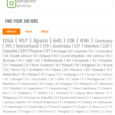
Instagram
@bioblogo
FIND YOUR JOB HERE
Where
How
What
USA
( 957 )
Spain
( 641 )
UK
( 436 )
Germany
( 395 )
Switzerland
( 139 )
Australia
( 137 )
Sweden
( 130 )
Canada
( 129 )
France
( 97 )
Portugal
( 63 )
Austria
( 55 )
Costa Rica
( 54 )
South Africa
( 52 )
Finland
( 46 )
Czech Republic
( 44 )
Africa
( 43 )
Norway
( 41 )
Italy
( 40 )
Netherlands
( 40 )
Denmark
( 35 )
Ecuador
( 31 )
Panamá
( 31 )
New Zealand
( 30 )
Poland
( 30 )
Belgium
( 25 )
Brazil
( 23 )
Peru
( 22 )
Scotland
( 21 )
China
( 20 )
Mexico
( 20 )
Hawaii
( 19 )
Antarctica
( 16 )
Kenya
( 15 )
Japan
( 12 )
Galapagos
( 11 )
Israel
( 11 )
Gabon
( 10 )
Senegal
( 10 )
Seychelles
( 10 )
Chile
( 9 )
India
( 9 )
Madagascar
( 9 )
Namibia
( 9 )
Amazonas
( 8 )
Congo
( 8 )
Hungary
( 8 )
Malaysia
( 8 )
Tanzania
( 8 )
Trinidad
( 8 )
Argentina
( 7 )
Luxembourg
( 7 )
New Caledonia
( 7 )
Puerto
Rico
( 7 )
Thailand
( 7 )
Belize
( 6 )
Doñana
( 6 )
Papua New Guinea
( 6 )
Philippines
( 6 )
Dominican Republic
( 5 )
Equatorial Guinea
( 5 )
Cameroon
( 4 )
Cayman Islands
( 4 )
French Polynesia
( 4 )
Holland
( 4 )
Turkey
( 4 )
Bahamas
( 3 )
Bermuda
( 3 )
Cambodia
( 3 )
French Guiana
( 3 )
Guam
( 3 )
Morocco
( 3 )
Myanmar
( 3 )
Angola
( 2 )
Côte d'Ivoire
( 2 )
Mongolia
( 2 )
Nigeria
( 2 )
Serbia
( 2 )
South