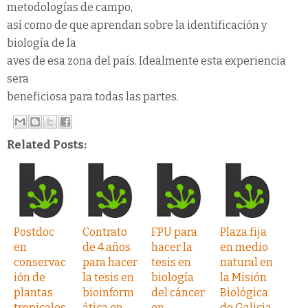
metodologías de campo,
así como de que aprendan sobre la identificación y
biología de la
aves de esa zona del país. Idealmente esta experiencia
sera
beneficiosa para todas las partes.
Related Posts:
Postdoc
Contrato
FPU para
Plaza fija
en
de 4 años
hacer la
en medio
conservac
para hacer
tesis en
natural en
ión de
la tesis en
biología
la Misión
plantas
bioinform
del cáncer
Biológica
tropicales
ática en
en
de Galicia