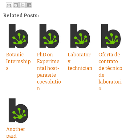
Related Posts:
Botanic
PhD on
Laborator
Oferta de
Internship
Experime
y
contrato
s
ntal host-
technician
de técnico
parasite
de
coevolutio
laboratori
n
o
Another
paid