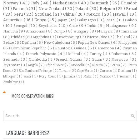
Norway
( 41 )
Italy
( 40 )
Netherlands
( 40 )
Denmark
( 35 )
Ecuador
( 31 )
Panamá
( 31 )
New Zealand
( 30 )
Poland
( 30 )
Belgium
( 25 )
Brazil
( 23 )
Peru
( 22 )
Scotland
( 21 )
China
( 20 )
Mexico
( 20 )
Hawaii
( 19 )
Antarctica
( 16 )
Kenya
( 15 )
Japan
( 12 )
Galapagos
( 11 )
Israel
( 11 )
Gabon
( 10 )
Senegal
( 10 )
Seychelles
( 10 )
Chile
( 9 )
India
( 9 )
Madagascar
( 9 )
Namibia
( 9 )
Amazonas
( 8 )
Congo
( 8 )
Hungary
( 8 )
Malaysia
( 8 )
Tanzania
( 8 )
Trinidad
( 8 )
Argentina
( 7 )
Luxembourg
( 7 )
Puerto Rico
( 7 )
Thailand
( 7 )
Belize
( 6 )
Doñana
( 6 )
New Caledonia
( 6 )
Papua New Guinea
( 6 )
Philippines
( 6 )
Dominican Republic
( 5 )
Equatorial Guinea
( 5 )
Cameroon
( 4 )
Cayman
Islands
( 4 )
French Polynesia
( 4 )
Holland
( 4 )
Turkey
( 4 )
Bahamas
( 3 )
Bermuda
( 3 )
Cambodia
( 3 )
French Guiana
( 3 )
Guam
( 3 )
Morocco
( 3 )
Myanmar
( 3 )
Angola
( 2 )
Côte d'Ivoire
( 2 )
Mongolia
( 2 )
Nigeria
( 2 )
Serbia
( 2 )
South
Korea
( 2 )
São Tomé and Príncipe
( 2 )
Taiwan
( 2 )
Cape Verde
( 1 )
Curacao
( 1 )
Durham
( 1 )
Ethiopia
( 1 )
Haiti
( 1 )
Ivory Coast
( 1 )
Jamaica
( 1 )
Malta
( 1 )
Monaco
( 1 )
Yemen
( 1 )
Zimbabwe
( 1 )
MORE CONSERVATION JOBS!
LANGUAGE BARRIERS?