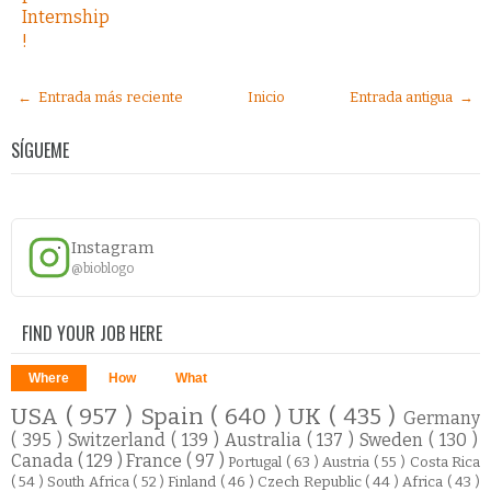
Internship
!
← Entrada más reciente
Inicio
Entrada antigua →
SÍGUEME
Instagram
@bioblogo
FIND YOUR JOB HERE
Where
How
What
USA
( 957 )
Spain
( 640 )
UK
( 435 )
Germany
( 395 )
Switzerland
( 139 )
Australia
( 137 )
Sweden
( 130 )
Canada
( 129 )
France
( 97 )
Portugal
( 63 )
Austria
( 55 )
Costa Rica
( 54 )
South Africa
( 52 )
Finland
( 46 )
Czech Republic
( 44 )
Africa
( 43 )