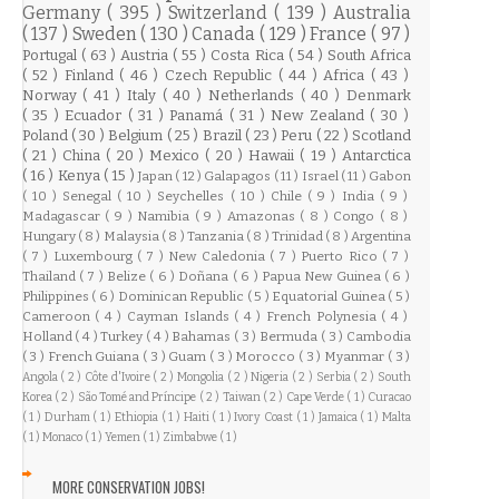
Germany
( 395 )
Switzerland
( 139 )
Australia
( 137 )
Sweden
( 130 )
Canada
( 129 )
France
( 97 )
Portugal
( 63 )
Austria
( 55 )
Costa Rica
( 54 )
South Africa
( 52 )
Finland
( 46 )
Czech Republic
( 44 )
Africa
( 43 )
Norway
( 41 )
Italy
( 40 )
Netherlands
( 40 )
Denmark
( 35 )
Ecuador
( 31 )
Panamá
( 31 )
New Zealand
( 30 )
Poland
( 30 )
Belgium
( 25 )
Brazil
( 23 )
Peru
( 22 )
Scotland
( 21 )
China
( 20 )
Mexico
( 20 )
Hawaii
( 19 )
Antarctica
( 16 )
Kenya
( 15 )
Japan
( 12 )
Galapagos
( 11 )
Israel
( 11 )
Gabon
( 10 )
Senegal
( 10 )
Seychelles
( 10 )
Chile
( 9 )
India
( 9 )
Madagascar
( 9 )
Namibia
( 9 )
Amazonas
( 8 )
Congo
( 8 )
Hungary
( 8 )
Malaysia
( 8 )
Tanzania
( 8 )
Trinidad
( 8 )
Argentina
( 7 )
Luxembourg
( 7 )
New Caledonia
( 7 )
Puerto Rico
( 7 )
Thailand
( 7 )
Belize
( 6 )
Doñana
( 6 )
Papua New Guinea
( 6 )
Philippines
( 6 )
Dominican Republic
( 5 )
Equatorial Guinea
( 5 )
Cameroon
( 4 )
Cayman Islands
( 4 )
French Polynesia
( 4 )
Holland
( 4 )
Turkey
( 4 )
Bahamas
( 3 )
Bermuda
( 3 )
Cambodia
( 3 )
French Guiana
( 3 )
Guam
( 3 )
Morocco
( 3 )
Myanmar
( 3 )
Angola
( 2 )
Côte d'Ivoire
( 2 )
Mongolia
( 2 )
Nigeria
( 2 )
Serbia
( 2 )
South
Korea
( 2 )
São Tomé and Príncipe
( 2 )
Taiwan
( 2 )
Cape Verde
( 1 )
Curacao
( 1 )
Durham
( 1 )
Ethiopia
( 1 )
Haiti
( 1 )
Ivory Coast
( 1 )
Jamaica
( 1 )
Malta
( 1 )
Monaco
( 1 )
Yemen
( 1 )
Zimbabwe
( 1 )
MORE CONSERVATION JOBS!