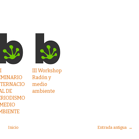
I
III Workshop
EMINARIO
Radón y
NTERNACIO
medio
AL DE
ambiente
ERIODISMO
 MEDIO
MBIENTE
Inicio
Entrada antigua →