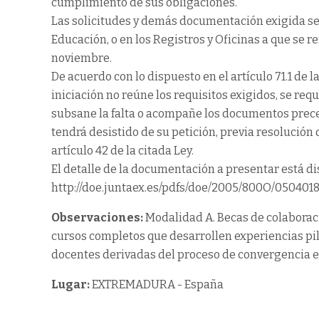
cumplimiento de sus obligaciones.
Las solicitudes y demás documentación exigida se 
Educación, o en los Registros y Oficinas a que se ref
noviembre.
De acuerdo con lo dispuesto en el artículo 71.1 de l
iniciación no reúne los requisitos exigidos, se requ
subsane la falta o acompañe los documentos precepti
tendrá desistido de su petición, previa resolución 
artículo 42 de la citada Ley.
El detalle de la documentación a presentar está d
http://doe.juntaex.es/pdfs/doe/2005/800O/0504018
Observaciones:
Modalidad A. Becas de colaboraci
cursos completos que desarrollen experiencias pi
docentes derivadas del proceso de convergencia 
Lugar:
EXTREMADURA - España