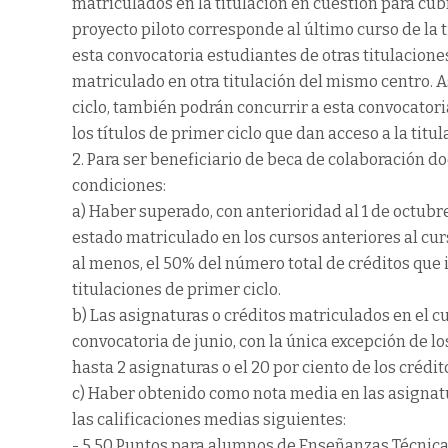
matriculados en la titulación en cuestión para cubr
proyecto piloto corresponde al último curso de la t
esta convocatoria estudiantes de otras titulaciones
matriculado en otra titulación del mismo centro. A
ciclo, también podrán concurrir a esta convocator
los títulos de primer ciclo que dan acceso a la titu
2. Para ser beneficiario de beca de colaboración d
condiciones:
a) Haber superado, con anterioridad al 1 de octubre
estado matriculado en los cursos anteriores al cu
al menos, el 50% del número total de créditos que 
titulaciones de primer ciclo.
b) Las asignaturas o créditos matriculados en el c
convocatoria de junio, con la única excepción de
hasta 2 asignaturas o el 20 por ciento de los créd
c) Haber obtenido como nota media en las asignatur
las calificaciones medias siguientes:
- 5,50 Puntos para alumnos de Enseñanzas Técnica