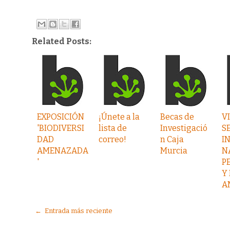
Related Posts:
EXPOSICIÓN
¡Únete a la
Becas de
VI
'BIODIVERSI
lista de
Investigació
S
DAD
correo!
n Caja
I
AMENAZADA
Murcia
N
'
P
Y
A
← Entrada más reciente