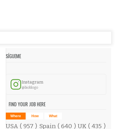
SÍGUEME
Instagram
@bioblogo
FIND YOUR JOB HERE
Where
How
What
USA
( 957 )
Spain
( 640 )
UK
( 435 )