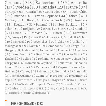
Germany
( 395 )
Switzerland
( 139 )
Australia
( 137 )
Sweden
( 130 )
Canada
( 129 )
France
( 97 )
Portugal
( 63 )
Austria
( 55 )
Costa Rica
( 54 )
South Africa
( 52 )
Finland
( 46 )
Czech Republic
( 44 )
Africa
( 43 )
Norway
( 41 )
Italy
( 40 )
Netherlands
( 40 )
Denmark
( 35 )
Ecuador
( 31 )
Panamá
( 31 )
New Zealand
( 30 )
Poland
( 30 )
Belgium
( 25 )
Brazil
( 23 )
Peru
( 22 )
Scotland
( 21 )
China
( 20 )
Mexico
( 20 )
Hawaii
( 19 )
Antarctica
( 16 )
Kenya
( 15 )
Japan
( 12 )
Galapagos
( 11 )
Israel
( 11 )
Gabon
( 10 )
Senegal
( 10 )
Seychelles
( 10 )
Chile
( 9 )
India
( 9 )
Madagascar
( 9 )
Namibia
( 9 )
Amazonas
( 8 )
Congo
( 8 )
Hungary
( 8 )
Malaysia
( 8 )
Tanzania
( 8 )
Trinidad
( 8 )
Argentina
( 7 )
Luxembourg
( 7 )
New Caledonia
( 7 )
Puerto Rico
( 7 )
Thailand
( 7 )
Belize
( 6 )
Doñana
( 6 )
Papua New Guinea
( 6 )
Philippines
( 6 )
Dominican Republic
( 5 )
Equatorial Guinea
( 5 )
French Polynesia
( 5 )
Cameroon
( 4 )
Cayman Islands
( 4 )
Holland
( 4 )
Turkey
( 4 )
Bahamas
( 3 )
Bermuda
( 3 )
Cambodia
( 3 )
French Guiana
( 3 )
Guam
( 3 )
Morocco
( 3 )
Myanmar
( 3 )
Angola
( 2 )
Côte d'Ivoire
( 2 )
Mongolia
( 2 )
Nigeria
( 2 )
Serbia
( 2 )
South
Korea
( 2 )
São Tomé and Príncipe
( 2 )
Taiwan
( 2 )
Cape Verde
( 1 )
Curacao
( 1 )
Durham
( 1 )
Ethiopia
( 1 )
Haiti
( 1 )
Ivory Coast
( 1 )
Jamaica
( 1 )
Malta
( 1 )
Monaco
( 1 )
Yemen
( 1 )
Zimbabwe
( 1 )
MORE CONSERVATION JOBS!