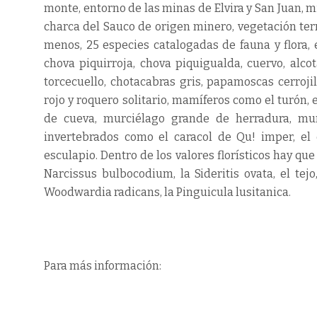
monte, entorno de las minas de Elvira y San Juan, min
charca del Sauco de origen minero, vegetación term
menos, 25 especies catalogadas de fauna y flora,
chova piquirroja, chova piquigualda, cuervo, alco
torcecuello, chotacabras gris, papamoscas cerroji
rojo y roquero solitario, mamíferos como el turón,
de cueva, murciélago grande de herradura, mur
invertebrados como el caracol de Qu! imper, el e
esculapio. Dentro de los valores florísticos hay que 
Narcissus bulbocodium, la Sideritis ovata, el te
Woodwardia radicans, la Pinguicula lusitanica.
Para más información: