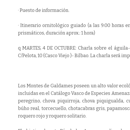
· Puesto de información.
· Itinerario ornitológico guiado (a las 9:00 hora
prismáticos, duración aprox.: 1 hora)
q MARTES, 4 DE OCTUBRE: Charla sobre el águila-az
C/Pelota, 10 (Casco Viejo )- Bilbao. La charla será i
Los Montes de Galdames poseen un alto valor ecológ
incluidas en el Catálogo Vasco de Especies Amenaz
peregrino, chova piquirroja, chova piquigualda, c
búho real, torcecuello, chotacabras gris, papamosca
roquero rojo y roquero solitario.