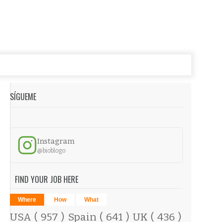
SÍGUEME
Instagram
@bioblogo
FIND YOUR JOB HERE
Where
How
What
USA
( 957 )
Spain
( 641 )
UK
( 436 )