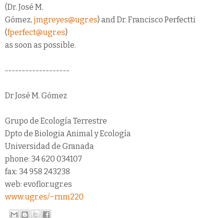
(Dr. José M.
Gómez,
jmgreyes@ugr.es
) and Dr. Francisco Perfectti
(
fperfect@ugr.es
)
as soon as possible.
-------------------
Dr José M. Gómez
Grupo de Ecología Terrestre
Dpto de Biologia Animal y Ecología
Universidad de Granada
phone: 34 620 034107
fax: 34 958 243238
web: evoflor.ugr.es
www.ugr.es/~rnm220