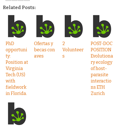
Related Posts:
PhD
Ofertas y
2
POST-DOC
opportuni
becas con
Volunteer
POSITION
ty:
aves
s
Evolutiona
Position at
ry ecology
Virginia
of host-
Tech (US)
parasite
with
interactio
fieldwork
ns ETH
in Florida.
Zurich