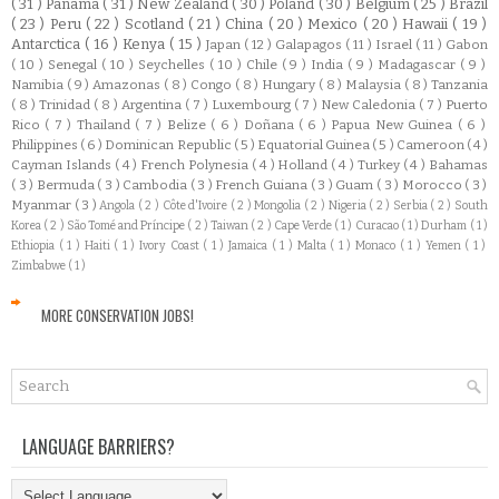
( 31 )
Panamá
( 31 )
New Zealand
( 30 )
Poland
( 30 )
Belgium
( 25 )
Brazil
( 23 )
Peru
( 22 )
Scotland
( 21 )
China
( 20 )
Mexico
( 20 )
Hawaii
( 19 )
Antarctica
( 16 )
Kenya
( 15 )
Japan
( 12 )
Galapagos
( 11 )
Israel
( 11 )
Gabon
( 10 )
Senegal
( 10 )
Seychelles
( 10 )
Chile
( 9 )
India
( 9 )
Madagascar
( 9 )
Namibia
( 9 )
Amazonas
( 8 )
Congo
( 8 )
Hungary
( 8 )
Malaysia
( 8 )
Tanzania
( 8 )
Trinidad
( 8 )
Argentina
( 7 )
Luxembourg
( 7 )
New Caledonia
( 7 )
Puerto
Rico
( 7 )
Thailand
( 7 )
Belize
( 6 )
Doñana
( 6 )
Papua New Guinea
( 6 )
Philippines
( 6 )
Dominican Republic
( 5 )
Equatorial Guinea
( 5 )
Cameroon
( 4 )
Cayman Islands
( 4 )
French Polynesia
( 4 )
Holland
( 4 )
Turkey
( 4 )
Bahamas
( 3 )
Bermuda
( 3 )
Cambodia
( 3 )
French Guiana
( 3 )
Guam
( 3 )
Morocco
( 3 )
Myanmar
( 3 )
Angola
( 2 )
Côte d'Ivoire
( 2 )
Mongolia
( 2 )
Nigeria
( 2 )
Serbia
( 2 )
South
Korea
( 2 )
São Tomé and Príncipe
( 2 )
Taiwan
( 2 )
Cape Verde
( 1 )
Curacao
( 1 )
Durham
( 1 )
Ethiopia
( 1 )
Haiti
( 1 )
Ivory Coast
( 1 )
Jamaica
( 1 )
Malta
( 1 )
Monaco
( 1 )
Yemen
( 1 )
Zimbabwe
( 1 )
MORE CONSERVATION JOBS!
LANGUAGE BARRIERS?