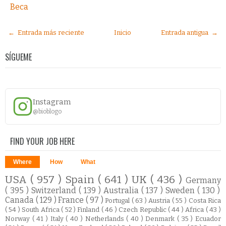
Beca
← Entrada más reciente
Inicio
Entrada antigua →
SÍGUEME
Instagram
@bioblogo
FIND YOUR JOB HERE
Where
How
What
USA
( 957 )
Spain
( 641 )
UK
( 436 )
Germany
( 395 )
Switzerland
( 139 )
Australia
( 137 )
Sweden
( 130 )
Canada
( 129 )
France
( 97 )
Portugal
( 63 )
Austria
( 55 )
Costa Rica
( 54 )
South Africa
( 52 )
Finland
( 46 )
Czech Republic
( 44 )
Africa
( 43 )
Norway
( 41 )
Italy
( 40 )
Netherlands
( 40 )
Denmark
( 35 )
Ecuador