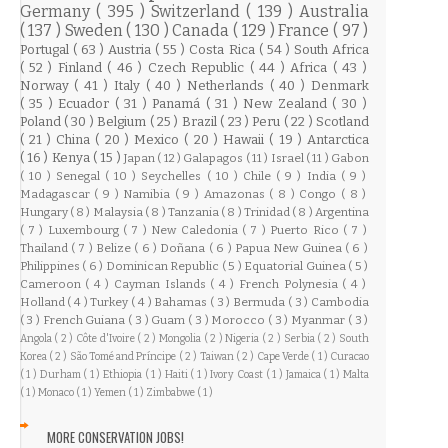
Germany
( 395 )
Switzerland
( 139 )
Australia
( 137 )
Sweden
( 130 )
Canada
( 129 )
France
( 97 )
Portugal
( 63 )
Austria
( 55 )
Costa Rica
( 54 )
South Africa
( 52 )
Finland
( 46 )
Czech Republic
( 44 )
Africa
( 43 )
Norway
( 41 )
Italy
( 40 )
Netherlands
( 40 )
Denmark
( 35 )
Ecuador
( 31 )
Panamá
( 31 )
New Zealand
( 30 )
Poland
( 30 )
Belgium
( 25 )
Brazil
( 23 )
Peru
( 22 )
Scotland
( 21 )
China
( 20 )
Mexico
( 20 )
Hawaii
( 19 )
Antarctica
( 16 )
Kenya
( 15 )
Japan
( 12 )
Galapagos
( 11 )
Israel
( 11 )
Gabon
( 10 )
Senegal
( 10 )
Seychelles
( 10 )
Chile
( 9 )
India
( 9 )
Madagascar
( 9 )
Namibia
( 9 )
Amazonas
( 8 )
Congo
( 8 )
Hungary
( 8 )
Malaysia
( 8 )
Tanzania
( 8 )
Trinidad
( 8 )
Argentina
( 7 )
Luxembourg
( 7 )
New Caledonia
( 7 )
Puerto Rico
( 7 )
Thailand
( 7 )
Belize
( 6 )
Doñana
( 6 )
Papua New Guinea
( 6 )
Philippines
( 6 )
Dominican Republic
( 5 )
Equatorial Guinea
( 5 )
Cameroon
( 4 )
Cayman Islands
( 4 )
French Polynesia
( 4 )
Holland
( 4 )
Turkey
( 4 )
Bahamas
( 3 )
Bermuda
( 3 )
Cambodia
( 3 )
French Guiana
( 3 )
Guam
( 3 )
Morocco
( 3 )
Myanmar
( 3 )
Angola
( 2 )
Côte d'Ivoire
( 2 )
Mongolia
( 2 )
Nigeria
( 2 )
Serbia
( 2 )
South
Korea
( 2 )
São Tomé and Príncipe
( 2 )
Taiwan
( 2 )
Cape Verde
( 1 )
Curacao
( 1 )
Durham
( 1 )
Ethiopia
( 1 )
Haiti
( 1 )
Ivory Coast
( 1 )
Jamaica
( 1 )
Malta
( 1 )
Monaco
( 1 )
Yemen
( 1 )
Zimbabwe
( 1 )
MORE CONSERVATION JOBS!