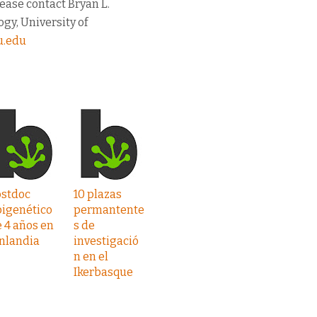
ease contact Bryan L.
gy, University of
u.edu
ostdoc
10 plazas
pigenético
permantente
 4 años en
s de
nlandia
investigació
n en el
Ikerbasque