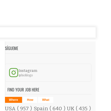
SÍGUEME
Instagram
@bioblogo
FIND YOUR JOB HERE
Where
How
What
USA
( 957 )
Spain
( 640 )
UK
( 435 )