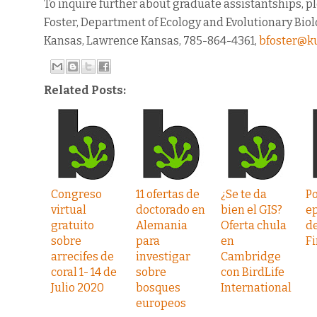
To inquire further about graduate assistantships, pl
Foster, Department of Ecology and Evolutionary Biolo
Kansas, Lawrence Kansas, 785-864-4361,
bfoster@k
Related Posts:
Congreso
11 ofertas de
¿Se te da
P
virtual
doctorado en
bien el GIS?
e
gratuito
Alemania
Oferta chula
de
sobre
para
en
Fi
arrecifes de
investigar
Cambridge
coral 1- 14 de
sobre
con BirdLife
Julio 2020
bosques
International
europeos