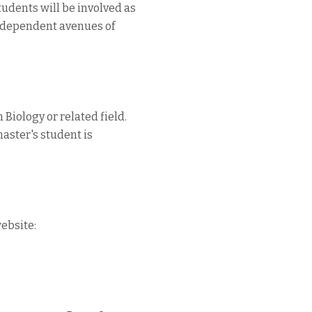
dents will be involved as
 independent avenues of
Biology or related field.
aster's student is
website: