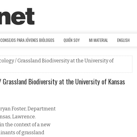
CONSEJOS PARA JÓVENES BIÓLOGOS
QUIÉN SOY
MI MATERIAL
ENGLISH
logy / Grassland Biodiversity at the University of
Grassland Biodiversity at the University of Kansas
 Bryan Foster, Department
ansas, Lawrence.
n the context of a new
minants of grassland