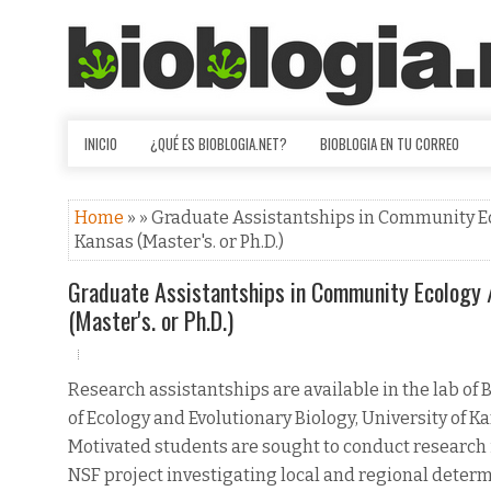
INICIO
¿QUÉ ES BIOBLOGIA.NET?
BIOBLOGIA EN TU CORREO
Home
» » Graduate Assistantships in Community Eco
Kansas (Master's. or Ph.D.)
Graduate Assistantships in Community Ecology / 
(Master's. or Ph.D.)
Research assistantships are available in the lab of
of Ecology and Evolutionary Biology, University of K
Motivated students are sought to conduct research i
NSF project investigating local and regional deter