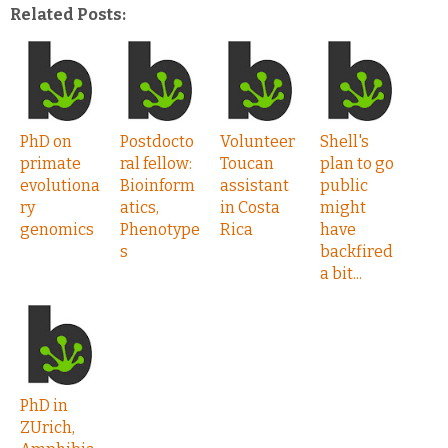
Related Posts:
PhD on
Postdocto
Volunteer
Shell's
primate
ral fellow:
Toucan
plan to go
evolutiona
Bioinform
assistant
public
ry
atics,
in Costa
might
genomics
Phenotype
Rica
have
s
backfired
a bit...
PhD in
ZUrich,