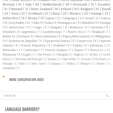
Norway
( 41 )
Italy
( 40 )
Netherlands
( 40 )
Denmark
( 35 )
Ecuador
( 31 )
Panamá
( 31 )
New Zealand
( 30 )
Poland
( 30 )
Belgium
( 25 )
Brazil
( 23 )
Peru
( 22 )
Scotland
( 21 )
China
( 20 )
Mexico
( 20 )
Hawaii
( 19 )
Antarctica
( 16 )
Kenya
( 15 )
Japan
( 12 )
Galapagos
( 11 )
Israel
( 11 )
Gabon
( 10 )
Seychelles
( 10 )
Chile
( 9 )
India
( 9 )
Madagascar
( 9 )
Namibia
( 9 )
Senegal
( 9 )
Amazonas
( 8 )
Congo
( 8 )
Hungary
( 8 )
Malaysia
( 8 )
Tanzania
( 8 )
Trinidad
( 8 )
Argentina
( 7 )
Luxembourg
( 7 )
Puerto Rico
( 7 )
Thailand
( 7 )
Belize
( 6 )
Doñana
( 6 )
New Caledonia
( 6 )
Papua New Guinea
( 6 )
Philippines
( 6 )
Dominican Republic
( 5 )
Equatorial Guinea
( 5 )
Cameroon
( 4 )
Cayman
Islands
( 4 )
French Polynesia
( 4 )
Holland
( 4 )
Turkey
( 4 )
Bahamas
( 3 )
Bermuda
( 3 )
Cambodia
( 3 )
French Guiana
( 3 )
Guam
( 3 )
Morocco
( 3 )
Myanmar
( 3 )
Angola
( 2 )
Côte d'Ivoire
( 2 )
Mongolia
( 2 )
Nigeria
( 2 )
Serbia
( 2 )
South
Korea
( 2 )
São Tomé and Príncipe
( 2 )
Taiwan
( 2 )
Cape Verde
( 1 )
Curacao
( 1 )
Durham
( 1 )
Ethiopia
( 1 )
Haiti
( 1 )
Ivory Coast
( 1 )
Jamaica
( 1 )
Malta
( 1 )
Monaco
( 1 )
Yemen
( 1 )
Zimbabwe
( 1 )
MORE CONSERVATION JOBS!
LANGUAGE BARRIERS?