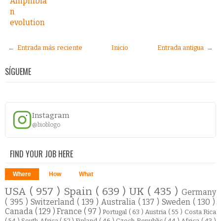
Amphibia
n
evolution
← Entrada más reciente
Inicio
Entrada antigua →
SÍGUEME
Instagram
@bioblogo
FIND YOUR JOB HERE
Where
How
What
USA
( 957 )
Spain
( 639 )
UK
( 435 )
Germany
( 395 )
Switzerland
( 139 )
Australia
( 137 )
Sweden
( 130 )
Canada
( 129 )
France
( 97 )
Portugal
( 63 )
Austria
( 55 )
Costa Rica
( 54 )
South Africa
( 52 )
Finland
( 46 )
Czech Republic
( 44 )
Africa
( 43 )