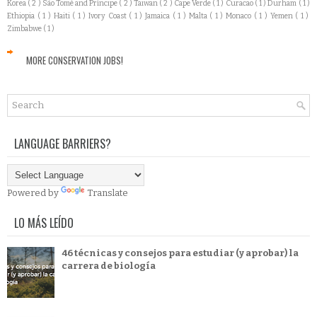
Korea
( 2 )
São Tomé and Príncipe
( 2 )
Taiwan
( 2 )
Cape Verde
( 1 )
Curacao
( 1 )
Durham
( 1 )
Ethiopia
( 1 )
Haiti
( 1 )
Ivory Coast
( 1 )
Jamaica
( 1 )
Malta
( 1 )
Monaco
( 1 )
Yemen
( 1 )
Zimbabwe
( 1 )
MORE CONSERVATION JOBS!
LANGUAGE BARRIERS?
Powered by
Translate
LO MÁS LEÍDO
46 técnicas y consejos para estudiar (y aprobar) la
carrera de biología