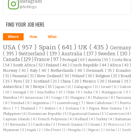
Instagram
@bioblogo
FIND YOUR JOB HERE
Where
How
What
USA
( 957 )
Spain
( 641 )
UK
( 435 )
Germany
( 395 )
Switzerland
( 139 )
Australia
( 137 )
Sweden
( 130 )
Canada
( 129 )
France
( 97 )
Portugal
( 63 )
Austria
( 55 )
Costa Rica
( 54 )
South Africa
( 52 )
Finland
( 46 )
Czech Republic
( 44 )
Africa
( 43 )
Norway
( 41 )
Italy
( 40 )
Netherlands
( 40 )
Denmark
( 35 )
Ecuador
( 31 )
Panamá
( 31 )
New Zealand
( 30 )
Poland
( 30 )
Belgium
( 25 )
Brazil
( 23 )
Peru
( 22 )
Scotland
( 21 )
China
( 20 )
Mexico
( 20 )
Hawaii
( 19 )
Antarctica
( 16 )
Kenya
( 15 )
Japan
( 12 )
Galapagos
( 11 )
Israel
( 11 )
Gabon
( 10 )
Senegal
( 10 )
Seychelles
( 10 )
Chile
( 9 )
India
( 9 )
Madagascar
( 9 )
Namibia
( 9 )
Amazonas
( 8 )
Congo
( 8 )
Hungary
( 8 )
Malaysia
( 8 )
Tanzania
( 8 )
Trinidad
( 8 )
Argentina
( 7 )
Luxembourg
( 7 )
New Caledonia
( 7 )
Puerto
Rico
( 7 )
Thailand
( 7 )
Belize
( 6 )
Doñana
( 6 )
Papua New Guinea
( 6 )
Philippines
( 6 )
Dominican Republic
( 5 )
Equatorial Guinea
( 5 )
Cameroon
( 4 )
Cayman Islands
( 4 )
French Polynesia
( 4 )
Holland
( 4 )
Turkey
( 4 )
Bahamas
( 3 )
Bermuda
( 3 )
Cambodia
( 3 )
French Guiana
( 3 )
Guam
( 3 )
Morocco
( 3 )
Myanmar
( 3 )
Angola
( 2 )
Côte d'Ivoire
( 2 )
Mongolia
( 2 )
Nigeria
( 2 )
Serbia
( 2 )
South