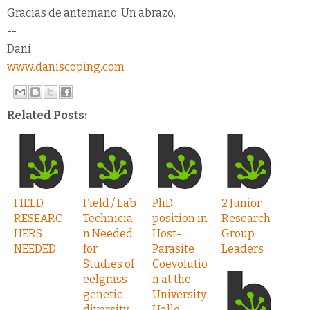
Gracias de antemano. Un abrazo,
--
Dani
www.daniscoping.com
Related Posts:
FIELD
Field / Lab
PhD
2 Junior
RESEARC
Technicia
position in
Research
HERS
n Needed
Host-
Group
NEEDED
for
Parasite
Leaders
Studies of
Coevolutio
eelgrass
n at the
genetic
University
diversity
Halle