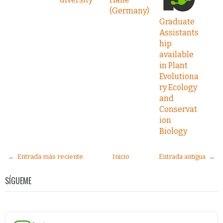
(Germany)
Graduate
Assistants
hip
available
in Plant
Evolutiona
ry Ecology
and
Conservat
ion
Biology
← Entrada más reciente
Inicio
Entrada antigua →
SÍGUEME