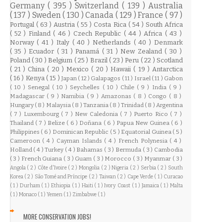
Germany
( 395 )
Switzerland
( 139 )
Australia
( 137 )
Sweden
( 130 )
Canada
( 129 )
France
( 97 )
Portugal
( 63 )
Austria
( 55 )
Costa Rica
( 54 )
South Africa
( 52 )
Finland
( 46 )
Czech Republic
( 44 )
Africa
( 43 )
Norway
( 41 )
Italy
( 40 )
Netherlands
( 40 )
Denmark
( 35 )
Ecuador
( 31 )
Panamá
( 31 )
New Zealand
( 30 )
Poland
( 30 )
Belgium
( 25 )
Brazil
( 23 )
Peru
( 22 )
Scotland
( 21 )
China
( 20 )
Mexico
( 20 )
Hawaii
( 19 )
Antarctica
( 16 )
Kenya
( 15 )
Japan
( 12 )
Galapagos
( 11 )
Israel
( 11 )
Gabon
( 10 )
Senegal
( 10 )
Seychelles
( 10 )
Chile
( 9 )
India
( 9 )
Madagascar
( 9 )
Namibia
( 9 )
Amazonas
( 8 )
Congo
( 8 )
Hungary
( 8 )
Malaysia
( 8 )
Tanzania
( 8 )
Trinidad
( 8 )
Argentina
( 7 )
Luxembourg
( 7 )
New Caledonia
( 7 )
Puerto Rico
( 7 )
Thailand
( 7 )
Belize
( 6 )
Doñana
( 6 )
Papua New Guinea
( 6 )
Philippines
( 6 )
Dominican Republic
( 5 )
Equatorial Guinea
( 5 )
Cameroon
( 4 )
Cayman Islands
( 4 )
French Polynesia
( 4 )
Holland
( 4 )
Turkey
( 4 )
Bahamas
( 3 )
Bermuda
( 3 )
Cambodia
( 3 )
French Guiana
( 3 )
Guam
( 3 )
Morocco
( 3 )
Myanmar
( 3 )
Angola
( 2 )
Côte d'Ivoire
( 2 )
Mongolia
( 2 )
Nigeria
( 2 )
Serbia
( 2 )
South
Korea
( 2 )
São Tomé and Príncipe
( 2 )
Taiwan
( 2 )
Cape Verde
( 1 )
Curacao
( 1 )
Durham
( 1 )
Ethiopia
( 1 )
Haiti
( 1 )
Ivory Coast
( 1 )
Jamaica
( 1 )
Malta
( 1 )
Monaco
( 1 )
Yemen
( 1 )
Zimbabwe
( 1 )
MORE CONSERVATION JOBS!