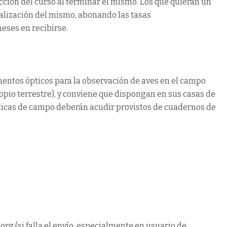
ección del curso al terminar el mismo. Los que quieran un
inalización del mismo, abonando las tasas
eses en recibirse.
entos ópticos para la observación de aves en el campo
copio terrestre), y conviene que dispongan en sus casas de
ácticas de campo deberán acudir provistos de cuadernos de
rg (si falla el envío, especialmente en usuario de