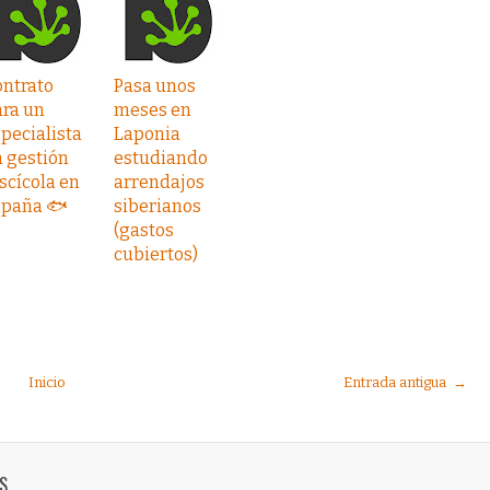
ontrato
Pasa unos
ara un
meses en
pecialista
Laponia
 gestión
estudiando
scícola en
arrendajos
spaña 🐟
siberianos
(gastos
cubiertos)
Inicio
Entrada antigua →
S