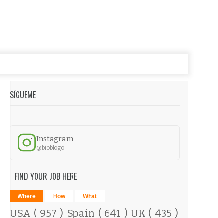
SÍGUEME
Instagram
@bioblogo
FIND YOUR JOB HERE
Where
How
What
USA
( 957 )
Spain
( 641 )
UK
( 435 )