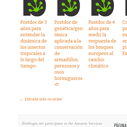
Postdoc de 3
Postdoc de
Postdoc de 4
C
años para
genética/gen
años para
p
entender la
ómica
medir la
es
dinámica de
aplicada a la
respuesta de
en
los insectos
conservación
los bosques
pi
tropicales a
de
europeos al
E
lo largo del
armadillos,
cambio
tiempo
perezosos y
climático
osos
hormigueros
🦥
← Entrada más reciente
Bioblogia.net
participates in the Amazon Services
PÁGINA