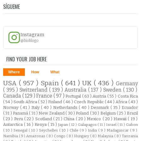
SÍGUEME
Instagram
@bioblogo
FIND YOUR JOB HERE
Where
How
What
USA
( 957 )
Spain
( 641 )
UK
( 436 )
Germany
( 395 )
Switzerland
( 139 )
Australia
( 137 )
Sweden
( 130 )
Canada
( 129 )
France
( 97 )
Portugal
( 63 )
Austria
( 55 )
Costa Rica
( 54 )
South Africa
( 52 )
Finland
( 46 )
Czech Republic
( 44 )
Africa
( 43 )
Norway
( 41 )
Italy
( 40 )
Netherlands
( 40 )
Denmark
( 35 )
Ecuador
( 31 )
Panamá
( 31 )
New Zealand
( 30 )
Poland
( 30 )
Belgium
( 25 )
Brazil
( 23 )
Peru
( 22 )
Scotland
( 21 )
China
( 20 )
Mexico
( 20 )
Hawaii
( 19 )
Antarctica
( 16 )
Kenya
( 15 )
Japan
( 12 )
Galapagos
( 11 )
Israel
( 11 )
Gabon
( 10 )
Senegal
( 10 )
Seychelles
( 10 )
Chile
( 9 )
India
( 9 )
Madagascar
( 9 )
Namibia
( 9 )
Amazonas
( 8 )
Congo
( 8 )
Hungary
( 8 )
Malaysia
( 8 )
Tanzania