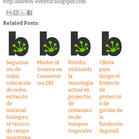
http://darwin-eventur.blogspot.com
Related Posts:
Seguimie
Master of
Postdoc
Oferta
nto de
Science on
utilizando
para
nidos,
Conservat
la
dirigir el
colocación
ion DEI
tecnología
Proyecto
de redes,
actual en
de
extración
proyectos
protecció
de
de
n de
material
restauraci
gorilas de
biólogico:
ón de
la
sé técnico
bosques
fundación
de campo
tropicales
Aspinall
monitorea