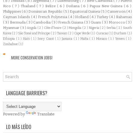
( 8 )
Trinidad
( 8 )
Argentina
( 7 )
Luxembourg
( 7 )
New Caledonia
( 7 )
Puerto
Rico
( 7 )
Thailand
( 7 )
Belize
( 6 )
Doñana
( 6 )
Papua New Guinea
( 6 )
Philippines
( 6 )
Dominican Republic
( 5 )
Equatorial Guinea
( 5 )
Cameroon
( 4 )
Cayman Islands
( 4 )
French Polynesia
( 4 )
Holland
( 4 )
Turkey
( 4 )
Bahamas
( 3 )
Bermuda
( 3 )
Cambodia
( 3 )
French Guiana
( 3 )
Guam
( 3 )
Morocco
( 3 )
Myanmar
( 3 )
Angola
( 2 )
Côte d'Ivoire
( 2 )
Mongolia
( 2 )
Nigeria
( 2 )
Serbia
( 2 )
South
Korea
( 2 )
São Tomé and Príncipe
( 2 )
Taiwan
( 2 )
Cape Verde
( 1 )
Curacao
( 1 )
Durham
( 1 )
Ethiopia
( 1 )
Haiti
( 1 )
Ivory Coast
( 1 )
Jamaica
( 1 )
Malta
( 1 )
Monaco
( 1 )
Yemen
( 1 )
Zimbabwe
( 1 )
MORE CONSERVATION JOBS!
LANGUAGE BARRIERS?
Powered by
Translate
LO MÁS LEÍDO