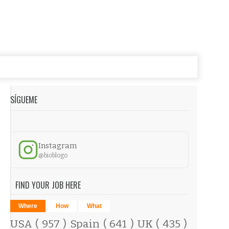
SÍGUEME
Instagram
@bioblogo
FIND YOUR JOB HERE
Where
How
What
USA
( 957 )
Spain
( 641 )
UK
( 435 )