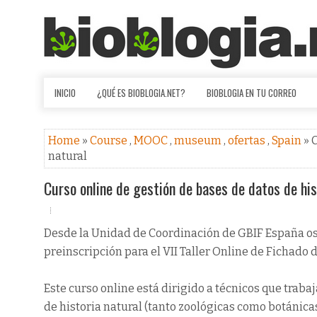
INICIO
¿QUÉ ES BIOBLOGIA.NET?
BIOBLOGIA EN TU CORREO
Home
»
Course
,
MOOC
,
museum
,
ofertas
,
Spain
» 
natural
Curso online de gestión de bases de datos de his
Desde la Unidad de Coordinación de GBIF España os
preinscripción para el VII Taller Online de Fichado 
Este curso online está dirigido a técnicos que tra
de historia natural (tanto zoológicas como botánica