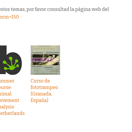
stos temas, por favor consultad la página web del
DForm=150
ummer
Curso de
urse:
fototrampeo
nimal
(Granada,
ovement
España)
alysis
Netherlands