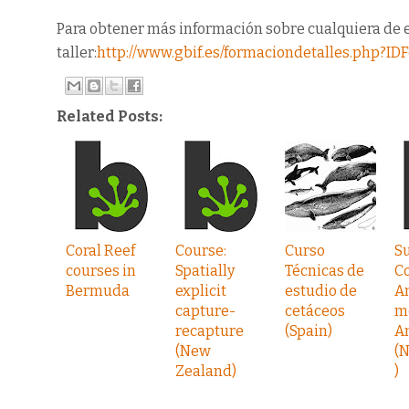
Para obtener más información sobre cualquiera de e
taller:
http://www.gbif.es/formaciondetalles.php?I
Related Posts:
Coral Reef
Course:
Curso
S
courses in
Spatially
Técnicas de
Co
Bermuda
explicit
estudio de
A
capture-
cetáceos
m
recapture
(Spain)
An
(New
(
Zealand)
)