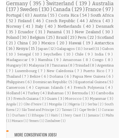
Germany
( 395 )
Switzerland
( 139 )
Australia
( 137 )
Sweden
( 130 )
Canada
( 129 )
France
( 97 )
Portugal
( 63 )
Austria
( 55 )
Costa Rica
( 54 )
South Africa
( 52 )
Finland
( 46 )
Czech Republic
( 44 )
Africa
( 43 )
Norway
( 41 )
Italy
( 40 )
Netherlands
( 40 )
Denmark
( 35 )
Ecuador
( 31 )
Panamá
( 31 )
New Zealand
( 30 )
Poland
( 30 )
Belgium
( 25 )
Brazil
( 23 )
Peru
( 22 )
Scotland
( 21 )
China
( 20 )
Mexico
( 20 )
Hawaii
( 19 )
Antarctica
( 16 )
Kenya
( 15 )
Japan
( 12 )
Galapagos
( 11 )
Israel
( 11 )
Gabon
( 10 )
Senegal
( 10 )
Seychelles
( 10 )
Chile
( 9 )
India
( 9 )
Madagascar
( 9 )
Namibia
( 9 )
Amazonas
( 8 )
Congo
( 8 )
Hungary
( 8 )
Malaysia
( 8 )
Tanzania
( 8 )
Trinidad
( 8 )
Argentina
( 7 )
Luxembourg
( 7 )
New Caledonia
( 7 )
Puerto Rico
( 7 )
Thailand
( 7 )
Belize
( 6 )
Doñana
( 6 )
Papua New Guinea
( 6 )
Philippines
( 6 )
Dominican Republic
( 5 )
Equatorial Guinea
( 5 )
Cameroon
( 4 )
Cayman Islands
( 4 )
French Polynesia
( 4 )
Holland
( 4 )
Turkey
( 4 )
Bahamas
( 3 )
Bermuda
( 3 )
Cambodia
( 3 )
French Guiana
( 3 )
Guam
( 3 )
Morocco
( 3 )
Myanmar
( 3 )
Angola
( 2 )
Côte d'Ivoire
( 2 )
Mongolia
( 2 )
Nigeria
( 2 )
Serbia
( 2 )
South
Korea
( 2 )
São Tomé and Príncipe
( 2 )
Taiwan
( 2 )
Cape Verde
( 1 )
Curacao
( 1 )
Durham
( 1 )
Ethiopia
( 1 )
Haiti
( 1 )
Ivory Coast
( 1 )
Jamaica
( 1 )
Malta
( 1 )
Monaco
( 1 )
Yemen
( 1 )
Zimbabwe
( 1 )
MORE CONSERVATION JOBS!