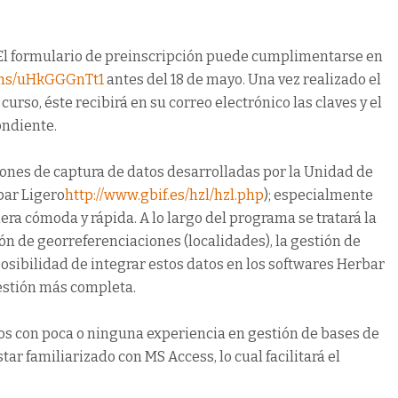
16. El formulario de preinscripción puede cumplimentarse en
orms/uHkGGGnTt1
antes del 18 de mayo. Una vez realizado el
urso, éste recibirá en su correo electrónico las claves y el
ondiente.
ciones de captura de datos desarrolladas por la Unidad de
bar Ligero
http://www.gbif.es/hzl/hzl.php
); especialmente
ra cómoda y rápida. A lo largo del programa se tratará la
ón de georreferenciaciones (localidades), la gestión de
posibilidad de integrar estos datos en los softwares Herbar
estión más completa.
os con poca o ninguna experiencia en gestión de bases de
tar familiarizado con MS Access, lo cual facilitará el