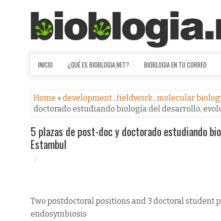
INICIO
¿QUÉ ES BIOBLOGIA.NET?
BIOBLOGIA EN TU CORREO
Home
»
development
,
fieldwork
,
molecular biolo
doctorado estudiando biología del desarrollo, evo
5 plazas de post-doc y doctorado estudiando biol
Estambul
Two postdoctoral positions and 3 doctoral student p
endosymbiosis