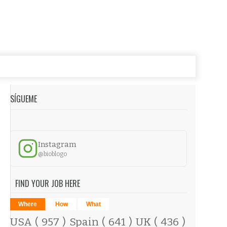
SÍGUEME
Instagram
@bioblogo
FIND YOUR JOB HERE
Where
How
What
USA
( 957 )
Spain
( 641 )
UK
( 436 )