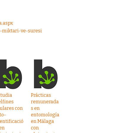
a.aspx
i-miktari-ve-suresi
studia
Prácticas
lfines
remunerada
ulares con
s en
to-
entomología
entificació
en Málaga
en
con