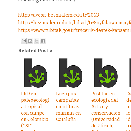
https://avesis.bezmialem.edu.tr/2063
https://bezmialem.edu.tr/bilsab/tr/Sayfalar/anasayf
https://www.tubitak.gov.tr/tr/icerik-destek-kapsam
Related Posts:
PhD en
Buzo para
Postdoc en
E
paleoecologí
campañas
ecología del
de
a tropical
científicas
Ártico y
m
con campo
marinas en
conservación
fo
en Colombia
Cataluña
(Universidad
id
(CSIC
de Zúrich,
n 