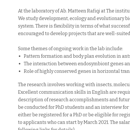
At the laboratory of Ab. Matteen Rafiqi at The instit
We study development, ecology and evolutionary biol
system. There is flexibility in terms of what success
encouraged to develop projects that are well-suited
Some themes of ongoing work in the lab include:
Pattern formation and body plan evolution in ant
The interaction between endosymbiont genes an
Role of highly conserved genes in horizontal tra
The research involves working with insects, molecul
Excellent communication skills in English are requir
description of research accomplishments and future 
be conducted for PhD students and an interview for 
either be registered for a PhD or be eligible for regi
to applicants who can start by March 2021. The salar
following links for details).