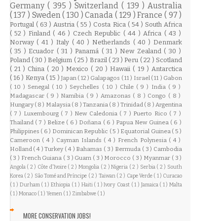
Germany
( 395 )
Switzerland
( 139 )
Australia
( 137 )
Sweden
( 130 )
Canada
( 129 )
France
( 97 )
Portugal
( 63 )
Austria
( 55 )
Costa Rica
( 54 )
South Africa
( 52 )
Finland
( 46 )
Czech Republic
( 44 )
Africa
( 43 )
Norway
( 41 )
Italy
( 40 )
Netherlands
( 40 )
Denmark
( 35 )
Ecuador
( 31 )
Panamá
( 31 )
New Zealand
( 30 )
Poland
( 30 )
Belgium
( 25 )
Brazil
( 23 )
Peru
( 22 )
Scotland
( 21 )
China
( 20 )
Mexico
( 20 )
Hawaii
( 19 )
Antarctica
( 16 )
Kenya
( 15 )
Japan
( 12 )
Galapagos
( 11 )
Israel
( 11 )
Gabon
( 10 )
Senegal
( 10 )
Seychelles
( 10 )
Chile
( 9 )
India
( 9 )
Madagascar
( 9 )
Namibia
( 9 )
Amazonas
( 8 )
Congo
( 8 )
Hungary
( 8 )
Malaysia
( 8 )
Tanzania
( 8 )
Trinidad
( 8 )
Argentina
( 7 )
Luxembourg
( 7 )
New Caledonia
( 7 )
Puerto Rico
( 7 )
Thailand
( 7 )
Belize
( 6 )
Doñana
( 6 )
Papua New Guinea
( 6 )
Philippines
( 6 )
Dominican Republic
( 5 )
Equatorial Guinea
( 5 )
Cameroon
( 4 )
Cayman Islands
( 4 )
French Polynesia
( 4 )
Holland
( 4 )
Turkey
( 4 )
Bahamas
( 3 )
Bermuda
( 3 )
Cambodia
( 3 )
French Guiana
( 3 )
Guam
( 3 )
Morocco
( 3 )
Myanmar
( 3 )
Angola
( 2 )
Côte d'Ivoire
( 2 )
Mongolia
( 2 )
Nigeria
( 2 )
Serbia
( 2 )
South
Korea
( 2 )
São Tomé and Príncipe
( 2 )
Taiwan
( 2 )
Cape Verde
( 1 )
Curacao
( 1 )
Durham
( 1 )
Ethiopia
( 1 )
Haiti
( 1 )
Ivory Coast
( 1 )
Jamaica
( 1 )
Malta
( 1 )
Monaco
( 1 )
Yemen
( 1 )
Zimbabwe
( 1 )
MORE CONSERVATION JOBS!