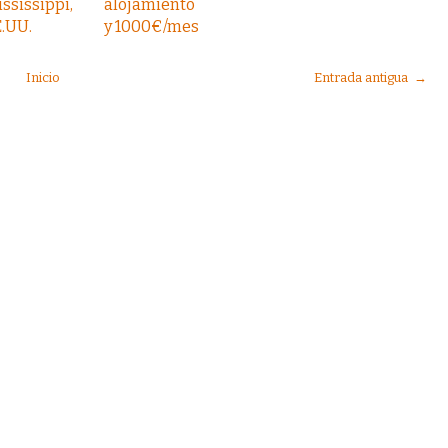
ssissippi,
alojamiento
.UU.
y 1000€/mes
Inicio
Entrada antigua →