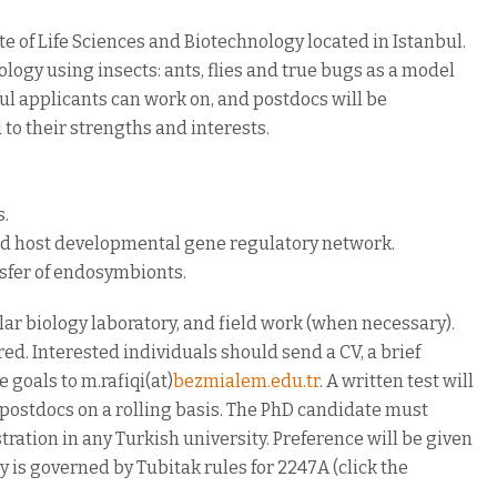
ute of Life Sciences and Biotechnology located in Istanbul.
ogy using insects: ants, flies and true bugs as a model
ful applicants can work on, and postdocs will be
 to their strengths and interests.
s.
d host developmental gene regulatory network.
nsfer of endosymbionts.
ar biology laboratory, and field work (when necessary).
ed. Interested individuals should send a CV, a brief
goals to m.rafiqi(at)
bezmialem.edu.tr
. A written test will
postdocs on a rolling basis. The PhD candidate must
stration in any Turkish university. Preference will be given
y is governed by Tubitak rules for 2247A (click the