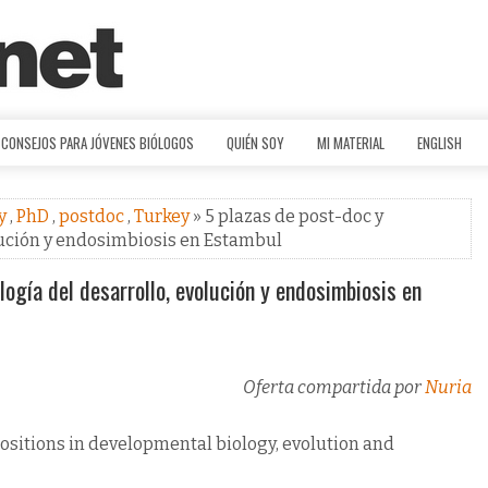
CONSEJOS PARA JÓVENES BIÓLOGOS
QUIÉN SOY
MI MATERIAL
ENGLISH
gy
,
PhD
,
postdoc
,
Turkey
» 5 plazas de post-doc y
lución y endosimbiosis en Estambul
ogía del desarrollo, evolución y endosimbiosis en
Oferta compartida por
Nuria
ositions in developmental biology, evolution and