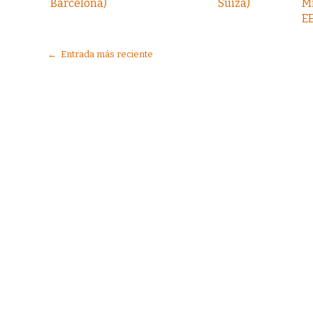
Barcelona)
Suiza)
Mi
EE
← Entrada más reciente