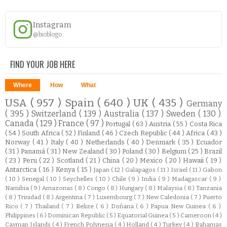
Instagram
@bioblogo
FIND YOUR JOB HERE
Where
How
What
USA
( 957 )
Spain
( 640 )
UK
( 435 )
Germany
( 395 )
Switzerland
( 139 )
Australia
( 137 )
Sweden
( 130 )
Canada
( 129 )
France
( 97 )
Portugal
( 63 )
Austria
( 55 )
Costa Rica
( 54 )
South Africa
( 52 )
Finland
( 46 )
Czech Republic
( 44 )
Africa
( 43 )
Norway
( 41 )
Italy
( 40 )
Netherlands
( 40 )
Denmark
( 35 )
Ecuador
( 31 )
Panamá
( 31 )
New Zealand
( 30 )
Poland
( 30 )
Belgium
( 25 )
Brazil
( 23 )
Peru
( 22 )
Scotland
( 21 )
China
( 20 )
Mexico
( 20 )
Hawaii
( 19 )
Antarctica
( 16 )
Kenya
( 15 )
Japan
( 12 )
Galapagos
( 11 )
Israel
( 11 )
Gabon
( 10 )
Senegal
( 10 )
Seychelles
( 10 )
Chile
( 9 )
India
( 9 )
Madagascar
( 9 )
Namibia
( 9 )
Amazonas
( 8 )
Congo
( 8 )
Hungary
( 8 )
Malaysia
( 8 )
Tanzania
( 8 )
Trinidad
( 8 )
Argentina
( 7 )
Luxembourg
( 7 )
New Caledonia
( 7 )
Puerto
Rico
( 7 )
Thailand
( 7 )
Belize
( 6 )
Doñana
( 6 )
Papua New Guinea
( 6 )
Philippines
( 6 )
Dominican Republic
( 5 )
Equatorial Guinea
( 5 )
Cameroon
( 4 )
Cayman Islands
( 4 )
French Polynesia
( 4 )
Holland
( 4 )
Turkey
( 4 )
Bahamas