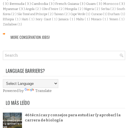
( 3 )
Bermuda
( 3 )
Cambodia
( 3 )
French Guiana
( 3 )
Guam
( 3 )
Morocco
( 3 )
Myanmar
( 3 )
Angola
( 2 )
Côte d'Ivoire
( 2 )
Mongolia
( 2 )
Nigeria
( 2 )
Serbia
( 2 )
South
Korea
( 2 )
São Tomé and Príncipe
( 2 )
Taiwan
( 2 )
Cape Verde
( 1 )
Curacao
( 1 )
Durham
( 1 )
Ethiopia
( 1 )
Haiti
( 1 )
Ivory Coast
( 1 )
Jamaica
( 1 )
Malta
( 1 )
Monaco
( 1 )
Yemen
( 1 )
Zimbabwe
( 1 )
MORE CONSERVATION JOBS!
LANGUAGE BARRIERS?
Powered by
Translate
LO MÁS LEÍDO
46 técnicas y consejos para estudiar (y aprobar) la
carrera de biología