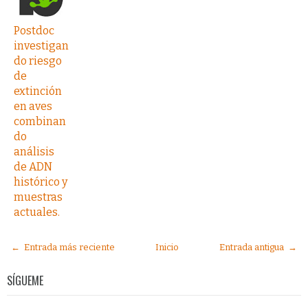
Postdoc
investigan
do riesgo
de
extinción
en aves
combinan
do
análisis
de ADN
histórico y
muestras
actuales.
← Entrada más reciente
Inicio
Entrada antigua →
SÍGUEME