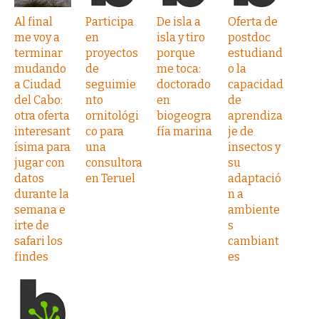
Al final
Participa
De isla a
Oferta de
me voy a
en
isla y tiro
postdoc
terminar
proyectos
porque
estudiand
mudando
de
me toca:
o la
a Ciudad
seguimie
doctorado
capacidad
del Cabo:
nto
en
de
otra oferta
ornitológi
biogeogra
aprendiza
interesant
co para
fía marina
je de
ísima para
una
insectos y
jugar con
consultora
su
datos
en Teruel
adaptació
durante la
n a
semana e
ambiente
irte de
s
safari los
cambiant
findes
es