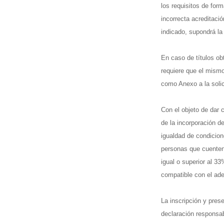
los requisitos de for
incorrecta acreditaci
indicado, supondrá la
En caso de títulos ob
requiere que el mism
como Anexo a la solic
Con el objeto de dar
de la incorporación d
igualdad de condicion
personas que cuenten
igual o superior al 3
compatible con el ad
La inscripción y pres
declaración responsab