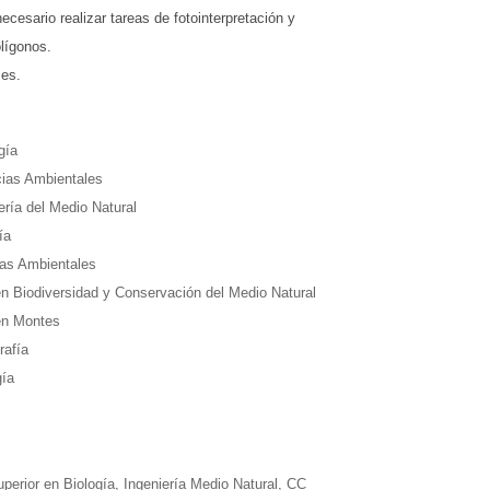
ecesario realizar tareas de fotointerpretación y
lígonos.
mes.
gía
cias Ambientales
ría del Medio Natural
ía
as Ambientales
en Biodiversidad y Conservación del Medio Natural
 en Montes
rafía
gía
uperior en Biología, Ingeniería Medio Natural, CC