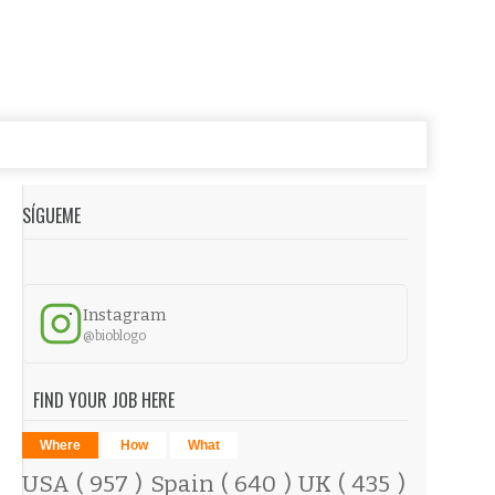
SÍGUEME
Instagram
@bioblogo
FIND YOUR JOB HERE
Where
How
What
USA
( 957 )
Spain
( 640 )
UK
( 435 )