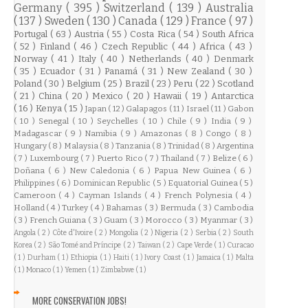
Germany
( 395 )
Switzerland
( 139 )
Australia
( 137 )
Sweden
( 130 )
Canada
( 129 )
France
( 97 )
Portugal
( 63 )
Austria
( 55 )
Costa Rica
( 54 )
South Africa
( 52 )
Finland
( 46 )
Czech Republic
( 44 )
Africa
( 43 )
Norway
( 41 )
Italy
( 40 )
Netherlands
( 40 )
Denmark
( 35 )
Ecuador
( 31 )
Panamá
( 31 )
New Zealand
( 30 )
Poland
( 30 )
Belgium
( 25 )
Brazil
( 23 )
Peru
( 22 )
Scotland
( 21 )
China
( 20 )
Mexico
( 20 )
Hawaii
( 19 )
Antarctica
( 16 )
Kenya
( 15 )
Japan
( 12 )
Galapagos
( 11 )
Israel
( 11 )
Gabon
( 10 )
Senegal
( 10 )
Seychelles
( 10 )
Chile
( 9 )
India
( 9 )
Madagascar
( 9 )
Namibia
( 9 )
Amazonas
( 8 )
Congo
( 8 )
Hungary
( 8 )
Malaysia
( 8 )
Tanzania
( 8 )
Trinidad
( 8 )
Argentina
( 7 )
Luxembourg
( 7 )
Puerto Rico
( 7 )
Thailand
( 7 )
Belize
( 6 )
Doñana
( 6 )
New Caledonia
( 6 )
Papua New Guinea
( 6 )
Philippines
( 6 )
Dominican Republic
( 5 )
Equatorial Guinea
( 5 )
Cameroon
( 4 )
Cayman Islands
( 4 )
French Polynesia
( 4 )
Holland
( 4 )
Turkey
( 4 )
Bahamas
( 3 )
Bermuda
( 3 )
Cambodia
( 3 )
French Guiana
( 3 )
Guam
( 3 )
Morocco
( 3 )
Myanmar
( 3 )
Angola
( 2 )
Côte d'Ivoire
( 2 )
Mongolia
( 2 )
Nigeria
( 2 )
Serbia
( 2 )
South
Korea
( 2 )
São Tomé and Príncipe
( 2 )
Taiwan
( 2 )
Cape Verde
( 1 )
Curacao
( 1 )
Durham
( 1 )
Ethiopia
( 1 )
Haiti
( 1 )
Ivory Coast
( 1 )
Jamaica
( 1 )
Malta
( 1 )
Monaco
( 1 )
Yemen
( 1 )
Zimbabwe
( 1 )
MORE CONSERVATION JOBS!