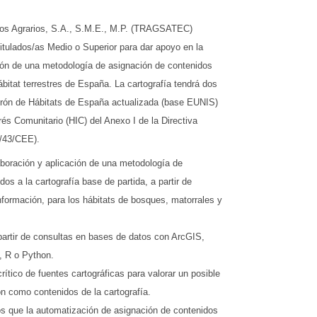
ios Agrarios, S.A., S.M.E., M.P. (TRAGSATEC)
Titulados/as Medio o Superior para dar apoyo en la
ión de una metodología de asignación de contenidos
ábitat terrestres de España. La cartografía tendrá dos
atrón de Hábitats de España actualizada (base EUNIS)
rés Comunitario (HIC) del Anexo I de la Directiva
2/43/CEE).
laboración y aplicación de una metodología de
os a la cartografía base de partida, a partir de
nformación, para los hábitats de bosques, matorrales y
 partir de consultas en bases de datos con ArcGIS,
, R o Python.
crítico de fuentes cartográficas para valorar un posible
n como contenidos de la cartografía.
os que la automatización de asignación de contenidos