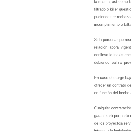
la misma, así como l
filtrado o killer ques
pudiendo ser rechaz
incumplimiento o falt
Si la persona que re
relación laboral vigen
conlleva la inexistenc
debiendo realizar pre
En caso de surgir baj
ofrecer un contrato d
en función del hecho
Cualquier contratació
garantizará por parte
de los proyectos/serv
interna y la legislació