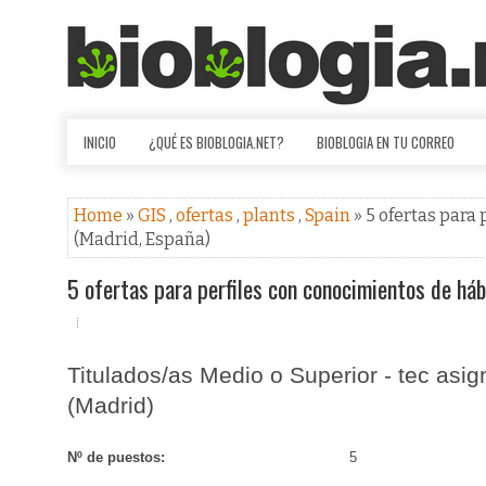
INICIO
¿QUÉ ES BIOBLOGIA.NET?
BIOBLOGIA EN TU CORREO
Home
»
GIS
,
ofertas
,
plants
,
Spain
» 5 ofertas para
(Madrid, España)
5 ofertas para perfiles con conocimientos de há
Titulados/as Medio o Superior - tec asig
(Madrid)
Nº de puestos:
5