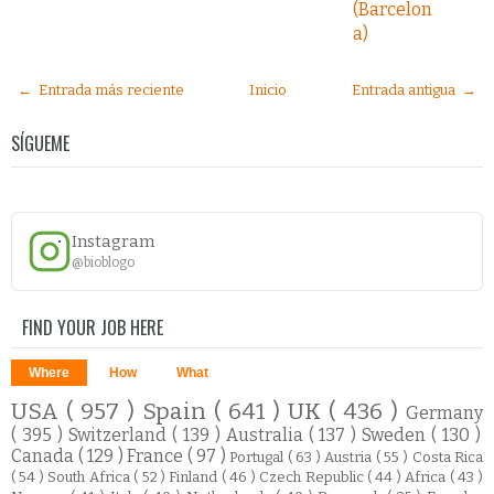
(Barcelon
a)
← Entrada más reciente
Inicio
Entrada antigua →
SÍGUEME
Instagram
@bioblogo
FIND YOUR JOB HERE
Where
How
What
USA
( 957 )
Spain
( 641 )
UK
( 436 )
Germany
( 395 )
Switzerland
( 139 )
Australia
( 137 )
Sweden
( 130 )
Canada
( 129 )
France
( 97 )
Portugal
( 63 )
Austria
( 55 )
Costa Rica
( 54 )
South Africa
( 52 )
Finland
( 46 )
Czech Republic
( 44 )
Africa
( 43 )