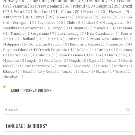
Norway
( 41 )
Italy
( 40 )
Netherlands
( 40 )
Denmark
( 35 )
Ecuador
( 31 )
Panamá
( 31 )
New Zealand
( 30 )
Poland
( 30 )
Belgium
( 25 )
Brazil
( 23 )
Peru
( 22 )
Scotland
( 21 )
China
( 20 )
Mexico
( 20 )
Hawaii
( 19 )
Antarctica
( 16 )
Kenya
( 15 )
Japan
( 12 )
Galapagos
( 11 )
Israel
( 11 )
Gabon
( 10 )
Senegal
( 10 )
Seychelles
( 10 )
Chile
( 9 )
India
( 9 )
Madagascar
( 9 )
Namibia
( 9 )
Amazonas
( 8 )
Congo
( 8 )
Hungary
( 8 )
Malaysia
( 8 )
Tanzania
( 8 )
Trinidad
( 8 )
Argentina
( 7 )
Luxembourg
( 7 )
New Caledonia
( 7 )
Puerto
Rico
( 7 )
Thailand
( 7 )
Belize
( 6 )
Doñana
( 6 )
Papua New Guinea
( 6 )
Philippines
( 6 )
Dominican Republic
( 5 )
Equatorial Guinea
( 5 )
Cameroon
( 4 )
Cayman Islands
( 4 )
French Polynesia
( 4 )
Holland
( 4 )
Turkey
( 4 )
Bahamas
( 3 )
Bermuda
( 3 )
Cambodia
( 3 )
French Guiana
( 3 )
Guam
( 3 )
Morocco
( 3 )
Myanmar
( 3 )
Angola
( 2 )
Côte d'Ivoire
( 2 )
Mongolia
( 2 )
Nigeria
( 2 )
Serbia
( 2 )
South
Korea
( 2 )
São Tomé and Príncipe
( 2 )
Taiwan
( 2 )
Cape Verde
( 1 )
Curacao
( 1 )
Durham
( 1 )
Ethiopia
( 1 )
Haiti
( 1 )
Ivory Coast
( 1 )
Jamaica
( 1 )
Malta
( 1 )
Monaco
( 1 )
Yemen
( 1 )
Zimbabwe
( 1 )
MORE CONSERVATION JOBS!
LANGUAGE BARRIERS?