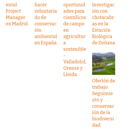
ental
hacer
oportunid
Investigac
Project
voluntaria
ades para
ión con
Manager
do de
científicos
chotacabr
en Madrid
conservac
de campo
as en la
ión
en
Estación
ambiental
agricultur
Biológica
en España
a
de Doñana
sostenible
-
Valladolid,
Orense y
Lleida
Ofertón de
trabajo:
Seguimie
nto y
conservac
ión de la
biodiversi
dad