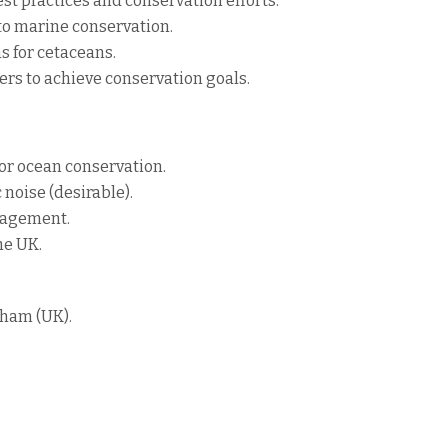
t practices and conservation efforts.
to marine conservation.
s for cetaceans.
rs to achieve conservation goals.
 or ocean conservation.
noise (desirable).
gagement.
he UK.
nham (UK).