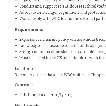
Engage with industry stakeholders to promote bes
Conduct and support scientific research related 
Advocate for stronger regulations and protection
Work closely with WDC teams and external partne
Requirements:
Experience in marine policy, offshore industries,
Knowledge of cetacean science or anthropogenic 
Strong communication skills for stakeholder en
Must be based in the UK and eligible to work in t
Location:
Remote, hybrid, or based in WDC's office in Chippe
Contract:
Full-time, fixed-term (3 years).
How to apply: