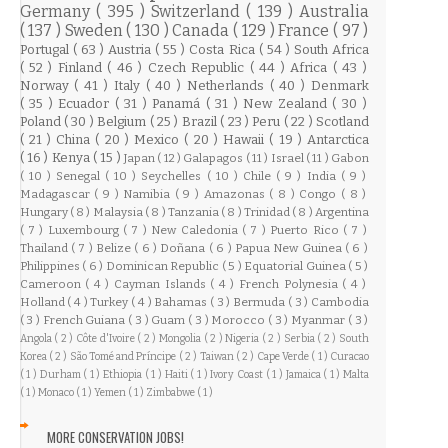
Germany
( 395 )
Switzerland
( 139 )
Australia
( 137 )
Sweden
( 130 )
Canada
( 129 )
France
( 97 )
Portugal
( 63 )
Austria
( 55 )
Costa Rica
( 54 )
South Africa
( 52 )
Finland
( 46 )
Czech Republic
( 44 )
Africa
( 43 )
Norway
( 41 )
Italy
( 40 )
Netherlands
( 40 )
Denmark
( 35 )
Ecuador
( 31 )
Panamá
( 31 )
New Zealand
( 30 )
Poland
( 30 )
Belgium
( 25 )
Brazil
( 23 )
Peru
( 22 )
Scotland
( 21 )
China
( 20 )
Mexico
( 20 )
Hawaii
( 19 )
Antarctica
( 16 )
Kenya
( 15 )
Japan
( 12 )
Galapagos
( 11 )
Israel
( 11 )
Gabon
( 10 )
Senegal
( 10 )
Seychelles
( 10 )
Chile
( 9 )
India
( 9 )
Madagascar
( 9 )
Namibia
( 9 )
Amazonas
( 8 )
Congo
( 8 )
Hungary
( 8 )
Malaysia
( 8 )
Tanzania
( 8 )
Trinidad
( 8 )
Argentina
( 7 )
Luxembourg
( 7 )
New Caledonia
( 7 )
Puerto Rico
( 7 )
Thailand
( 7 )
Belize
( 6 )
Doñana
( 6 )
Papua New Guinea
( 6 )
Philippines
( 6 )
Dominican Republic
( 5 )
Equatorial Guinea
( 5 )
Cameroon
( 4 )
Cayman Islands
( 4 )
French Polynesia
( 4 )
Holland
( 4 )
Turkey
( 4 )
Bahamas
( 3 )
Bermuda
( 3 )
Cambodia
( 3 )
French Guiana
( 3 )
Guam
( 3 )
Morocco
( 3 )
Myanmar
( 3 )
Angola
( 2 )
Côte d'Ivoire
( 2 )
Mongolia
( 2 )
Nigeria
( 2 )
Serbia
( 2 )
South
Korea
( 2 )
São Tomé and Príncipe
( 2 )
Taiwan
( 2 )
Cape Verde
( 1 )
Curacao
( 1 )
Durham
( 1 )
Ethiopia
( 1 )
Haiti
( 1 )
Ivory Coast
( 1 )
Jamaica
( 1 )
Malta
( 1 )
Monaco
( 1 )
Yemen
( 1 )
Zimbabwe
( 1 )
MORE CONSERVATION JOBS!