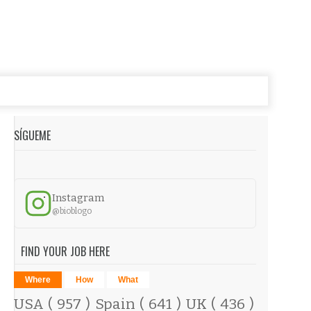
SÍGUEME
Instagram
@bioblogo
FIND YOUR JOB HERE
Where
How
What
USA
( 957 )
Spain
( 641 )
UK
( 436 )