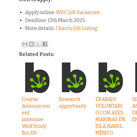
Apply online:
WDC Job Vacancies
Deadline: 12th March 2025.
More details:
Charity Job Listing
Related Posts:
Course
Research
TRABAJO
S
Announcem
opportunity
VOLUNTARI
A
ent:
O CON AVES
D
Intensive
MARINAS EN
E
Wolf Study
ISLA ISABEL,
Bio 119
MÉXICO