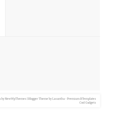
n by
NewWpThemes
| Blogger Theme by
Lasantha
-
Premium BTemplates
Cool Gadgets