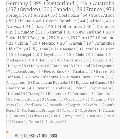
Germany
( 395 )
Switzerland
( 139 )
Australia
( 137 )
Sweden
( 130 )
Canada
( 129 )
France
( 97 )
Portugal
( 63 )
Austria
( 55 )
Costa Rica
( 54 )
South Africa
( 52 )
Finland
( 46 )
Czech Republic
( 44 )
Africa
( 43 )
Norway
( 41 )
Italy
( 40 )
Netherlands
( 40 )
Denmark
( 35 )
Ecuador
( 31 )
Panamá
( 31 )
New Zealand
( 30 )
Poland
( 30 )
Belgium
( 25 )
Brazil
( 23 )
Peru
( 22 )
Scotland
( 21 )
China
( 20 )
Mexico
( 20 )
Hawaii
( 19 )
Antarctica
( 16 )
Kenya
( 15 )
Japan
( 12 )
Galapagos
( 11 )
Israel
( 11 )
Gabon
( 10 )
Senegal
( 10 )
Seychelles
( 10 )
Chile
( 9 )
India
( 9 )
Madagascar
( 9 )
Namibia
( 9 )
Amazonas
( 8 )
Congo
( 8 )
Hungary
( 8 )
Malaysia
( 8 )
Tanzania
( 8 )
Trinidad
( 8 )
Argentina
( 7 )
Luxembourg
( 7 )
Puerto Rico
( 7 )
Thailand
( 7 )
Belize
( 6 )
Doñana
( 6 )
New Caledonia
( 6 )
Papua New Guinea
( 6 )
Philippines
( 6 )
Dominican Republic
( 5 )
Equatorial Guinea
( 5 )
Cameroon
( 4 )
Cayman Islands
( 4 )
French Polynesia
( 4 )
Holland
( 4 )
Turkey
( 4 )
Bahamas
( 3 )
Bermuda
( 3 )
Cambodia
( 3 )
French Guiana
( 3 )
Guam
( 3 )
Morocco
( 3 )
Myanmar
( 3 )
Angola
( 2 )
Côte d'Ivoire
( 2 )
Mongolia
( 2 )
Nigeria
( 2 )
Serbia
( 2 )
South
Korea
( 2 )
São Tomé and Príncipe
( 2 )
Taiwan
( 2 )
Cape Verde
( 1 )
Curacao
( 1 )
Durham
( 1 )
Ethiopia
( 1 )
Haiti
( 1 )
Ivory Coast
( 1 )
Jamaica
( 1 )
Malta
( 1 )
Monaco
( 1 )
Yemen
( 1 )
Zimbabwe
( 1 )
MORE CONSERVATION JOBS!