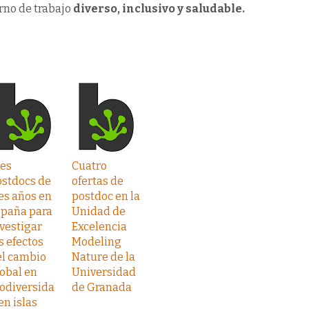
rno de trabajo
diverso, inclusivo y saludable.
res
Cuatro
ostdocs de
ofertas de
es años en
postdoc en la
spaña para
Unidad de
vestigar
Excelencia
s efectos
Modeling
el cambio
Nature de la
obal en
Universidad
odiversida
de Granada
en islas