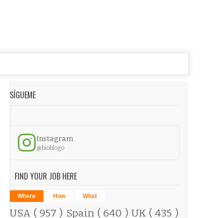
SÍGUEME
Instagram
@bioblogo
FIND YOUR JOB HERE
Where
How
What
USA
( 957 )
Spain
( 640 )
UK
( 435 )