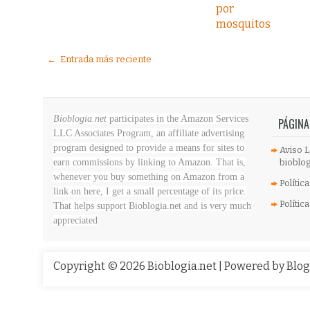
por
mosquitos
← Entrada más reciente
Bioblogia.net
participates in the Amazon Services
PÁGINA
LLC Associates Program, an affiliate advertising
program designed to provide a means for sites to
Aviso L
earn commissions by linking to Amazon. That is,
bioblog
whenever you buy something on Amazon
from a
Polític
link on here, I get a small percentage of its price.
Polític
That helps support Bioblogia.net
and is very much
appreciated
Copyright ©
2026
Bioblogia.net
| Powered by
Blo