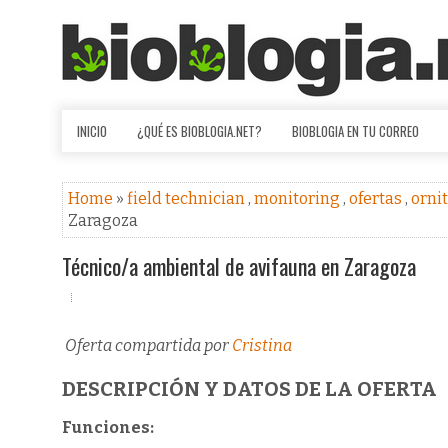
INICIO
¿QUÉ ES BIOBLOGIA.NET?
BIOBLOGIA EN TU CORREO
Home
»
field technician
,
monitoring
,
ofertas
,
orni
Zaragoza
Técnico/a ambiental de avifauna en Zaragoza
Oferta compartida por
Cristina
DESCRIPCIÓN Y DATOS DE LA OFERTA
Funciones: