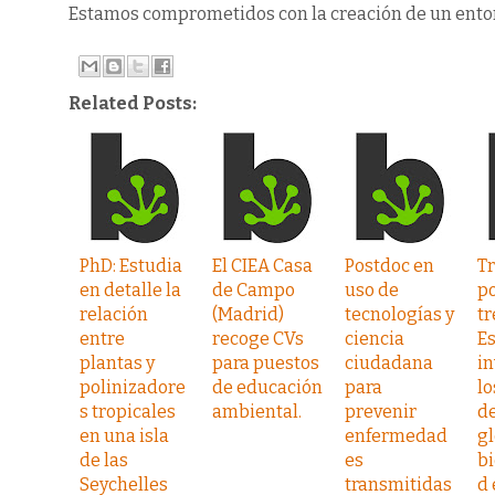
Estamos comprometidos con la creación de un ento
Related Posts:
PhD: Estudia
El CIEA Casa
Postdoc en
T
en detalle la
de Campo
uso de
p
relación
(Madrid)
tecnologías y
tr
entre
recoge CVs
ciencia
E
plantas y
para puestos
ciudadana
in
polinizadore
de educación
para
lo
s tropicales
ambiental.
prevenir
d
en una isla
enfermedad
gl
de las
es
bi
Seychelles
transmitidas
d 