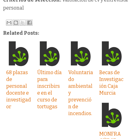
personal
Related Posts:
68 plazas
Último día
Voluntaria
Becas de
de
para
do
Investigac
personal
inscribirs
ambiental
ión Caja
docente e
e en el
y
Murcia
investigad
curso de
prevenció
or
tortugas
n de
incendios.
MONFRA