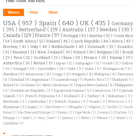
Where
How
What
USA
( 957 )
Spain
( 640 )
UK
( 435 )
Germany
( 395 )
Switzerland
( 139 )
Australia
( 137 )
Sweden
( 130 )
Canada
( 129 )
France
( 97 )
Portugal
( 63 )
Austria
( 55 )
Costa Rica
( 54 )
South Africa
( 52 )
Finland
( 46 )
Czech Republic
( 44 )
Africa
( 43 )
Norway
( 41 )
Italy
( 40 )
Netherlands
( 40 )
Denmark
( 35 )
Ecuador
( 31 )
Panamá
( 31 )
New Zealand
( 30 )
Poland
( 30 )
Belgium
( 25 )
Brazil
( 23 )
Peru
( 22 )
Scotland
( 21 )
China
( 20 )
Mexico
( 20 )
Hawaii
( 19 )
Antarctica
( 16 )
Kenya
( 15 )
Japan
( 12 )
Galapagos
( 11 )
Israel
( 11 )
Gabon
( 10 )
Senegal
( 10 )
Seychelles
( 10 )
Chile
( 9 )
India
( 9 )
Madagascar
( 9 )
Namibia
( 9 )
Amazonas
( 8 )
Congo
( 8 )
Hungary
( 8 )
Malaysia
( 8 )
Tanzania
( 8 )
Trinidad
( 8 )
Argentina
( 7 )
Luxembourg
( 7 )
Puerto Rico
( 7 )
Thailand
( 7 )
Belize
( 6 )
Doñana
( 6 )
New Caledonia
( 6 )
Papua New Guinea
( 6 )
Philippines
( 6 )
Dominican Republic
( 5 )
Equatorial Guinea
( 5 )
Cameroon
( 4 )
Cayman
Islands
( 4 )
French Polynesia
( 4 )
Holland
( 4 )
Turkey
( 4 )
Bahamas
( 3 )
Bermuda
( 3 )
Cambodia
( 3 )
French Guiana
( 3 )
Guam
( 3 )
Morocco
( 3 )
Myanmar
( 3 )
Angola
( 2 )
Côte d'Ivoire
( 2 )
Mongolia
( 2 )
Nigeria
( 2 )
Serbia
( 2 )
South
Korea
( 2 )
São Tomé and Príncipe
( 2 )
Taiwan
( 2 )
Cape Verde
( 1 )
Curacao
( 1 )
Durham
( 1 )
Ethiopia
( 1 )
Haiti
( 1 )
Ivory Coast
( 1 )
Jamaica
( 1 )
Malta
( 1 )
Monaco
( 1 )
Yemen
( 1 )
Zimbabwe
( 1 )