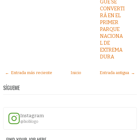
GÜE SE
CONVERTI
RÁ EN EL
PRIMER
PARQUE
NACIONA
L DE
EXTREMA
DURA
← Entrada más reciente
Inicio
Entrada antigua →
SÍGUEME
Instagram
@bioblogo
FIND YOUR JOB HERE