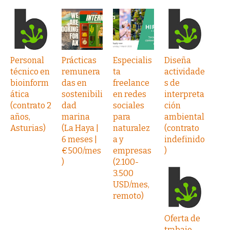
Personal
Prácticas
Especialis
Diseña
técnico en
remunera
ta
actividade
bioinform
das en
freelance
s de
ática
sostenibili
en redes
interpreta
(contrato 2
dad
sociales
ción
años,
marina
para
ambiental
Asturias)
(La Haya |
naturalez
(contrato
6 meses |
a y
indefinido
€500/mes
empresas
)
)
(2.100-
3.500
USD/mes,
remoto)
Oferta de
trabajo