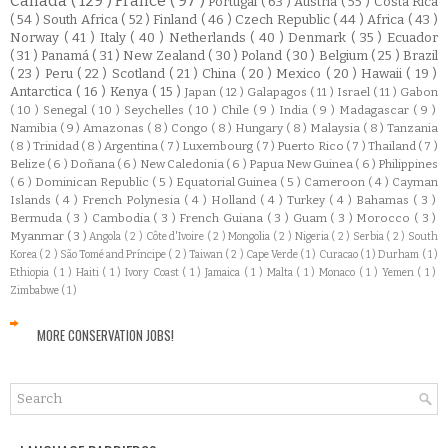
Canada
( 129 )
France
( 97 )
Portugal
( 63 )
Austria
( 55 )
Costa Rica
( 54 )
South Africa
( 52 )
Finland
( 46 )
Czech Republic
( 44 )
Africa
( 43 )
Norway
( 41 )
Italy
( 40 )
Netherlands
( 40 )
Denmark
( 35 )
Ecuador
( 31 )
Panamá
( 31 )
New Zealand
( 30 )
Poland
( 30 )
Belgium
( 25 )
Brazil
( 23 )
Peru
( 22 )
Scotland
( 21 )
China
( 20 )
Mexico
( 20 )
Hawaii
( 19 )
Antarctica
( 16 )
Kenya
( 15 )
Japan
( 12 )
Galapagos
( 11 )
Israel
( 11 )
Gabon
( 10 )
Senegal
( 10 )
Seychelles
( 10 )
Chile
( 9 )
India
( 9 )
Madagascar
( 9 )
Namibia
( 9 )
Amazonas
( 8 )
Congo
( 8 )
Hungary
( 8 )
Malaysia
( 8 )
Tanzania
( 8 )
Trinidad
( 8 )
Argentina
( 7 )
Luxembourg
( 7 )
Puerto Rico
( 7 )
Thailand
( 7 )
Belize
( 6 )
Doñana
( 6 )
New Caledonia
( 6 )
Papua New Guinea
( 6 )
Philippines
( 6 )
Dominican Republic
( 5 )
Equatorial Guinea
( 5 )
Cameroon
( 4 )
Cayman
Islands
( 4 )
French Polynesia
( 4 )
Holland
( 4 )
Turkey
( 4 )
Bahamas
( 3 )
Bermuda
( 3 )
Cambodia
( 3 )
French Guiana
( 3 )
Guam
( 3 )
Morocco
( 3 )
Myanmar
( 3 )
Angola
( 2 )
Côte d'Ivoire
( 2 )
Mongolia
( 2 )
Nigeria
( 2 )
Serbia
( 2 )
South
Korea
( 2 )
São Tomé and Príncipe
( 2 )
Taiwan
( 2 )
Cape Verde
( 1 )
Curacao
( 1 )
Durham
( 1 )
Ethiopia
( 1 )
Haiti
( 1 )
Ivory Coast
( 1 )
Jamaica
( 1 )
Malta
( 1 )
Monaco
( 1 )
Yemen
( 1 )
Zimbabwe
( 1 )
MORE CONSERVATION JOBS!