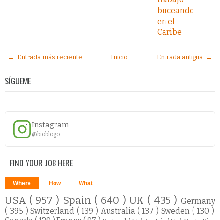
buceando
en el
Caribe
← Entrada más reciente
Inicio
Entrada antigua →
SÍGUEME
Instagram
@bioblogo
FIND YOUR JOB HERE
Where
How
What
USA
( 957 )
Spain
( 640 )
UK
( 435 )
Germany
( 395 )
Switzerland
( 139 )
Australia
( 137 )
Sweden
( 130 )