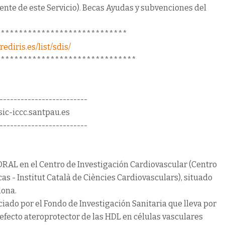
uente de este Servicio). Becas Ayudas y subvenciones del
*****************************
ediris.es/list/sdis/
*******************************
-------------------------
ic-iccc.santpau.es
-------------------------
TORAL en el Centro de Investigación Cardiovascular (Centro
as - Institut Català de Ciències Cardiovasculars), situado
lona.
ciado por el Fondo de Investigación Sanitaria que lleva por
 efecto ateroprotector de las HDL en células vasculares