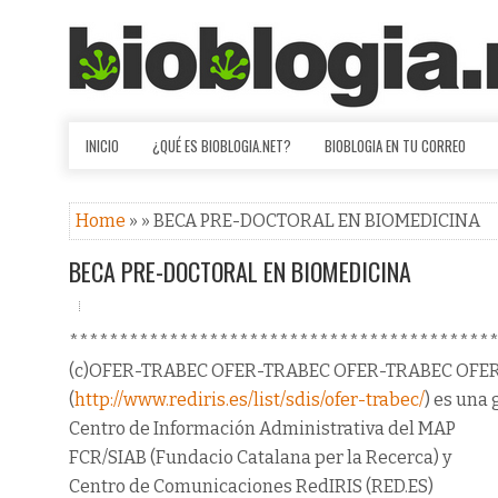
INICIO
¿QUÉ ES BIOBLOGIA.NET?
BIOBLOGIA EN TU CORREO
Home
» » BECA PRE-DOCTORAL EN BIOMEDICINA
BECA PRE-DOCTORAL EN BIOMEDICINA
******************************************
(c)OFER-TRABEC OFER-TRABEC OFER-TRABEC OFE
(
http://www.rediris.es/list/sdis/ofer-trabec/
) es una 
Centro de Información Administrativa del MAP
FCR/SIAB (Fundacio Catalana per la Recerca) y
Centro de Comunicaciones RedIRIS (RED.ES)