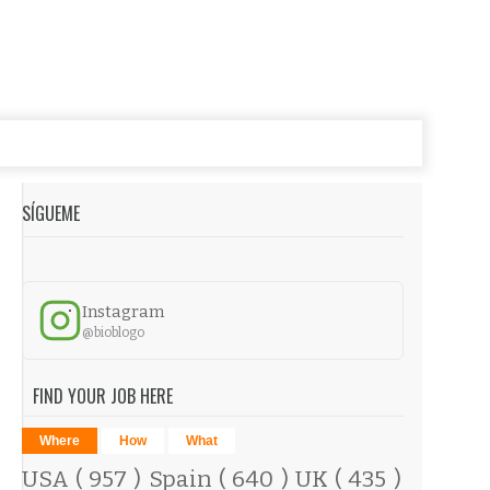
SÍGUEME
Instagram
@bioblogo
FIND YOUR JOB HERE
Where
How
What
USA
( 957 )
Spain
( 640 )
UK
( 435 )