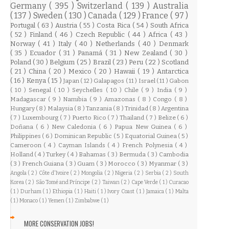
Germany
( 395 )
Switzerland
( 139 )
Australia
( 137 )
Sweden
( 130 )
Canada
( 129 )
France
( 97 )
Portugal
( 63 )
Austria
( 55 )
Costa Rica
( 54 )
South Africa
( 52 )
Finland
( 46 )
Czech Republic
( 44 )
Africa
( 43 )
Norway
( 41 )
Italy
( 40 )
Netherlands
( 40 )
Denmark
( 35 )
Ecuador
( 31 )
Panamá
( 31 )
New Zealand
( 30 )
Poland
( 30 )
Belgium
( 25 )
Brazil
( 23 )
Peru
( 22 )
Scotland
( 21 )
China
( 20 )
Mexico
( 20 )
Hawaii
( 19 )
Antarctica
( 16 )
Kenya
( 15 )
Japan
( 12 )
Galapagos
( 11 )
Israel
( 11 )
Gabon
( 10 )
Senegal
( 10 )
Seychelles
( 10 )
Chile
( 9 )
India
( 9 )
Madagascar
( 9 )
Namibia
( 9 )
Amazonas
( 8 )
Congo
( 8 )
Hungary
( 8 )
Malaysia
( 8 )
Tanzania
( 8 )
Trinidad
( 8 )
Argentina
( 7 )
Luxembourg
( 7 )
Puerto Rico
( 7 )
Thailand
( 7 )
Belize
( 6 )
Doñana
( 6 )
New Caledonia
( 6 )
Papua New Guinea
( 6 )
Philippines
( 6 )
Dominican Republic
( 5 )
Equatorial Guinea
( 5 )
Cameroon
( 4 )
Cayman Islands
( 4 )
French Polynesia
( 4 )
Holland
( 4 )
Turkey
( 4 )
Bahamas
( 3 )
Bermuda
( 3 )
Cambodia
( 3 )
French Guiana
( 3 )
Guam
( 3 )
Morocco
( 3 )
Myanmar
( 3 )
Angola
( 2 )
Côte d'Ivoire
( 2 )
Mongolia
( 2 )
Nigeria
( 2 )
Serbia
( 2 )
South
Korea
( 2 )
São Tomé and Príncipe
( 2 )
Taiwan
( 2 )
Cape Verde
( 1 )
Curacao
( 1 )
Durham
( 1 )
Ethiopia
( 1 )
Haiti
( 1 )
Ivory Coast
( 1 )
Jamaica
( 1 )
Malta
( 1 )
Monaco
( 1 )
Yemen
( 1 )
Zimbabwe
( 1 )
MORE CONSERVATION JOBS!