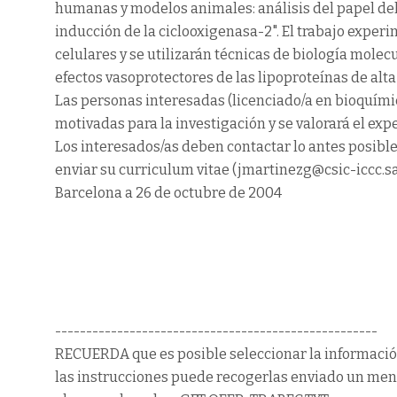
humanas y modelos animales: análisis del papel del 
inducción de la ciclooxigenasa-2". El trabajo exper
celulares y se utilizarán técnicas de biología mole
efectos vasoprotectores de las lipoproteínas de alt
Las personas interesadas (licenciado/a en bioquímic
motivadas para la investigación y se valorará el ex
Los interesados/as deben contactar lo antes posible 
enviar su curriculum vitae (jmartinezg@csic-iccc.s
Barcelona a 26 de octubre de 2004
----------------------------------------------------
RECUERDA que es posible seleccionar la informació
las instrucciones puede recogerlas enviado un mensa