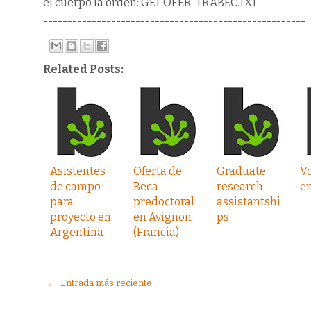
el cuerpo la orden: GET OFER-TRABEC.TXT
------------------------------------------------------
Related Posts:
Asistentes
Oferta de
Graduate
V
de campo
Beca
research
en
para
predoctoral
assistantshi
proyecto en
en Avignon
ps
Argentina
(Francia)
← Entrada más reciente