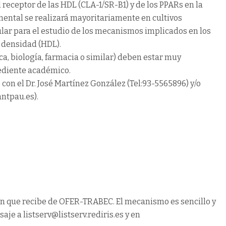
receptor de las HDL (CLA-1/SR-B1) y de los PPARs en la
imental se realizará mayoritariamente en cultivos
cular para el estudio de los mecanismos implicados en los
a densidad (HDL).
a, biología, farmacia o similar) deben estar muy
pediente académico.
con el Dr. José Martínez González (Tel:93-5565896) y/o
antpau.es).
n que recibe de OFER-TRABEC. El mecanismo es sencillo y
je a listserv@listserv.rediris.es y en