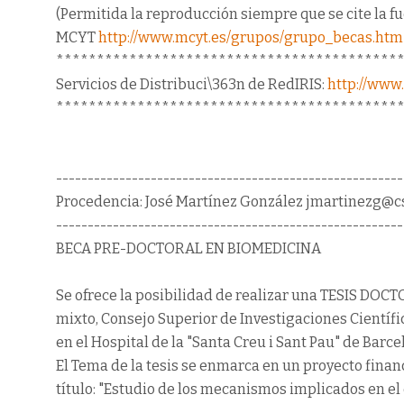
(Permitida la reproducción siempre que se cite la f
MCYT
http://www.mcyt.es/grupos/grupo_becas.htm
******************************************
Servicios de Distribuci\363n de RedIRIS:
http://www.r
******************************************
-------------------------------------------------------
Procedencia: José Martínez González jmartinezg@cs
-------------------------------------------------------
BECA PRE-DOCTORAL EN BIOMEDICINA
Se ofrece la posibilidad de realizar una TESIS DOC
mixto, Consejo Superior de Investigaciones Científic
en el Hospital de la "Santa Creu i Sant Pau" de Barce
El Tema de la tesis se enmarca en un proyecto finan
título: "Estudio de los mecanismos implicados en el