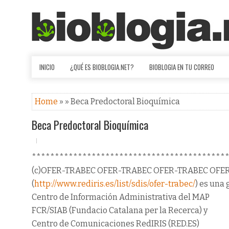
INICIO
¿QUÉ ES BIOBLOGIA.NET?
BIOBLOGIA EN TU CORREO
Home
» » Beca Predoctoral Bioquímica
Beca Predoctoral Bioquímica
******************************************
(c)OFER-TRABEC OFER-TRABEC OFER-TRABEC OFE
(
http://www.rediris.es/list/sdis/ofer-trabec/
) es una 
Centro de Información Administrativa del MAP
FCR/SIAB (Fundacio Catalana per la Recerca) y
Centro de Comunicaciones RedIRIS (RED.ES)