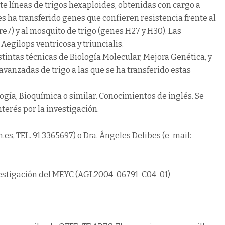
 líneas de trigos hexaploides, obtenidas con cargo a
les ha transferido genes que confieren resistencia frente al
e7) y al mosquito de trigo (genes H27 y H30). Las
egilops ventricosa y triuncialis.
istintas técnicas de Biología Molecular, Mejora Genética, y
 avanzadas de trigo a las que se ha transferido estas
gía, Bioquímica o similar. Conocimientos de inglés. Se
nterés por la investigación.
.es, TEL. 91 3365697) o Dra. Ángeles Delibes (e-mail:
nvestigación del MEYC (AGL2004-06791-C04-01)