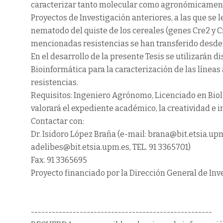
caracterizar tanto molecular como agronómicamente
Proyectos de Investigación anteriores, a las que se 
nematodo del quiste de los cereales (genes Cre2 y Cr
mencionadas resistencias se han transferido desde A
En el desarrollo de la presente Tesis se utilizarán d
Bioinformática para la caracterización de las líneas
resistencias.
Requisitos: Ingeniero Agrónomo, Licenciado en Biolo
valorará el expediente académico, la creatividad e i
Contactar con:
Dr. Isidoro López Braña (e-mail: brana@bit.etsia.upm
adelibes@bit.etsia.upm.es, TEL. 91 3365701)
Fax. 91 3365695
Proyecto financiado por la Dirección General de I
----------------------------------------------------