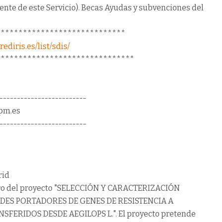
uente de este Servicio). Becas Ayudas y subvenciones del
*****************************
ediris.es/list/sdis/
*******************************
-------------------------
upm.es
-------------------------
rid
entro del proyecto "SELECCIÓN Y CARACTERIZACIÓN
ES PORTADORES DE GENES DE RESISTENCIA A
NSFERIDOS DESDE AEGILOPS L.". El proyecto pretende