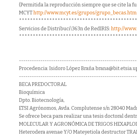
(Permitida la reproducción siempre que se cite la f
MCYT
http://www.mcyt.es/grupos/grupo_becas.htm
******************************************
Servicios de Distribuci\363n de RedIRIS:
http://www.r
******************************************
-------------------------------------------------------
Procedencia: Isidoro López Braña brana@bit.etsia.
-------------------------------------------------------
BECA PREDOCTORAL
Bioquímica
Dpto. Biotecnología,
ETSI Agrónomos, Avda. Complutense s/n 28040 Mad
Se ofrece beca para realizar una tesis doctoral d
MOLECULAR Y AGRONÓMICA DE TRIGOS HEXAPLOID
Heterodera avenae Y/O Mateyetiola destructor TRA