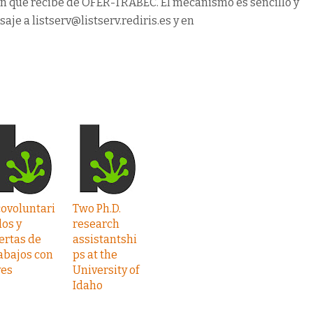
n que recibe de OFER-TRABEC. El mecanismo es sencillo y
je a listserv@listserv.rediris.es y en
ovoluntari
Two Ph.D.
os y
research
ertas de
assistantshi
abajos con
ps at the
ves
University of
Idaho