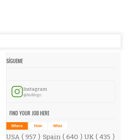
SÍGUEME
Instagram
@bioblogo
FIND YOUR JOB HERE
Where
How
What
USA
( 957 )
Spain
( 640 )
UK
( 435 )