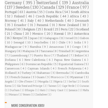
Germany
( 395 )
Switzerland
( 139 )
Australia
( 137 )
Sweden
( 130 )
Canada
( 129 )
France
( 97 )
Portugal
( 63 )
Austria
( 55 )
Costa Rica
( 54 )
South Africa
( 52 )
Finland
( 46 )
Czech Republic
( 44 )
Africa
( 43 )
Norway
( 41 )
Italy
( 40 )
Netherlands
( 40 )
Denmark
( 35 )
Ecuador
( 31 )
Panamá
( 31 )
New Zealand
( 30 )
Poland
( 30 )
Belgium
( 25 )
Brazil
( 23 )
Peru
( 22 )
Scotland
( 21 )
China
( 20 )
Mexico
( 20 )
Hawaii
( 19 )
Antarctica
( 16 )
Kenya
( 15 )
Japan
( 12 )
Galapagos
( 11 )
Israel
( 11 )
Gabon
( 10 )
Senegal
( 10 )
Seychelles
( 10 )
Chile
( 9 )
India
( 9 )
Madagascar
( 9 )
Namibia
( 9 )
Amazonas
( 8 )
Congo
( 8 )
Hungary
( 8 )
Malaysia
( 8 )
Tanzania
( 8 )
Trinidad
( 8 )
Argentina
( 7 )
Luxembourg
( 7 )
Puerto Rico
( 7 )
Thailand
( 7 )
Belize
( 6 )
Doñana
( 6 )
New Caledonia
( 6 )
Papua New Guinea
( 6 )
Philippines
( 6 )
Dominican Republic
( 5 )
Equatorial Guinea
( 5 )
Cameroon
( 4 )
Cayman Islands
( 4 )
French Polynesia
( 4 )
Holland
( 4 )
Turkey
( 4 )
Bahamas
( 3 )
Bermuda
( 3 )
Cambodia
( 3 )
French Guiana
( 3 )
Guam
( 3 )
Morocco
( 3 )
Myanmar
( 3 )
Angola
( 2 )
Côte d'Ivoire
( 2 )
Mongolia
( 2 )
Nigeria
( 2 )
Serbia
( 2 )
South
Korea
( 2 )
São Tomé and Príncipe
( 2 )
Taiwan
( 2 )
Cape Verde
( 1 )
Curacao
( 1 )
Durham
( 1 )
Ethiopia
( 1 )
Haiti
( 1 )
Ivory Coast
( 1 )
Jamaica
( 1 )
Malta
( 1 )
Monaco
( 1 )
Yemen
( 1 )
Zimbabwe
( 1 )
MORE CONSERVATION JOBS!