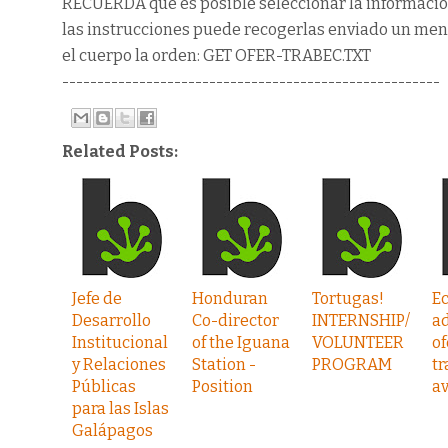
RECUERDA que es posible seleccionar la informació
las instrucciones puede recogerlas enviado un mensa
el cuerpo la orden: GET OFER-TRABEC.TXT
------------------------------------------------------
Related Posts:
Jefe de
Honduran
Tortugas!
Ec
Desarrollo
Co-director
INTERNSHIP/
ad
Institucional
of the Iguana
VOLUNTEER
of
y Relaciones
Station ­
PROGRAM
tr
Públicas
Position
a
para las Islas
Galápagos