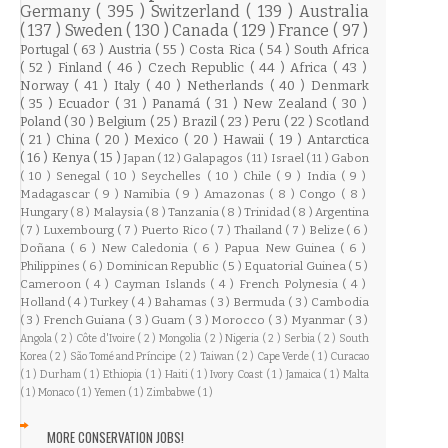
Germany
( 395 )
Switzerland
( 139 )
Australia
( 137 )
Sweden
( 130 )
Canada
( 129 )
France
( 97 )
Portugal
( 63 )
Austria
( 55 )
Costa Rica
( 54 )
South Africa
( 52 )
Finland
( 46 )
Czech Republic
( 44 )
Africa
( 43 )
Norway
( 41 )
Italy
( 40 )
Netherlands
( 40 )
Denmark
( 35 )
Ecuador
( 31 )
Panamá
( 31 )
New Zealand
( 30 )
Poland
( 30 )
Belgium
( 25 )
Brazil
( 23 )
Peru
( 22 )
Scotland
( 21 )
China
( 20 )
Mexico
( 20 )
Hawaii
( 19 )
Antarctica
( 16 )
Kenya
( 15 )
Japan
( 12 )
Galapagos
( 11 )
Israel
( 11 )
Gabon
( 10 )
Senegal
( 10 )
Seychelles
( 10 )
Chile
( 9 )
India
( 9 )
Madagascar
( 9 )
Namibia
( 9 )
Amazonas
( 8 )
Congo
( 8 )
Hungary
( 8 )
Malaysia
( 8 )
Tanzania
( 8 )
Trinidad
( 8 )
Argentina
( 7 )
Luxembourg
( 7 )
Puerto Rico
( 7 )
Thailand
( 7 )
Belize
( 6 )
Doñana
( 6 )
New Caledonia
( 6 )
Papua New Guinea
( 6 )
Philippines
( 6 )
Dominican Republic
( 5 )
Equatorial Guinea
( 5 )
Cameroon
( 4 )
Cayman Islands
( 4 )
French Polynesia
( 4 )
Holland
( 4 )
Turkey
( 4 )
Bahamas
( 3 )
Bermuda
( 3 )
Cambodia
( 3 )
French Guiana
( 3 )
Guam
( 3 )
Morocco
( 3 )
Myanmar
( 3 )
Angola
( 2 )
Côte d'Ivoire
( 2 )
Mongolia
( 2 )
Nigeria
( 2 )
Serbia
( 2 )
South
Korea
( 2 )
São Tomé and Príncipe
( 2 )
Taiwan
( 2 )
Cape Verde
( 1 )
Curacao
( 1 )
Durham
( 1 )
Ethiopia
( 1 )
Haiti
( 1 )
Ivory Coast
( 1 )
Jamaica
( 1 )
Malta
( 1 )
Monaco
( 1 )
Yemen
( 1 )
Zimbabwe
( 1 )
MORE CONSERVATION JOBS!