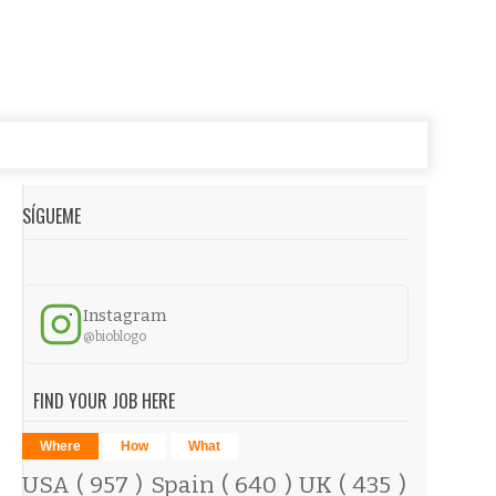
SÍGUEME
Instagram
@bioblogo
FIND YOUR JOB HERE
Where
How
What
USA
( 957 )
Spain
( 640 )
UK
( 435 )