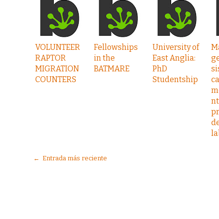
VOLUNTEER
Fellowships
University of
M
RAPTOR
in the
East Anglia:
ge
MIGRATION
BATMARE
PhD
s
COUNTERS
Studentship
ca
m
nt
p
de
la
← Entrada más reciente