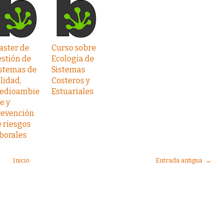
aster de
Curso sobre
stión de
Ecologia de
istemas de
Sistemas
lidad,
Costeros y
edioambie
Estuariales
e y
revención
 riesgos
borales
Inicio
Entrada antigua →