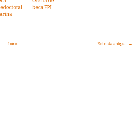
eca
Oferta de
edoctoral
beca FPI
arina
Inicio
Entrada antigua →