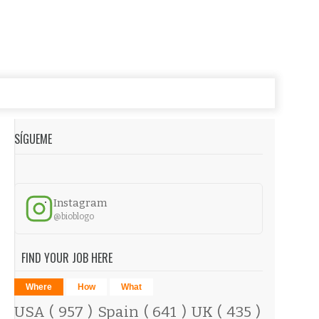
SÍGUEME
Instagram
@bioblogo
FIND YOUR JOB HERE
Where
How
What
USA
( 957 )
Spain
( 641 )
UK
( 435 )