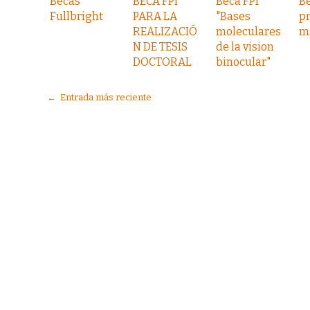
Becas
BECA FPI
Beca FPI
B
Fullbright
PARA LA
"Bases
pr
REALIZACIÓ
moleculares
m
N DE TESIS
de la vision
DOCTORAL
binocular"
← Entrada más reciente