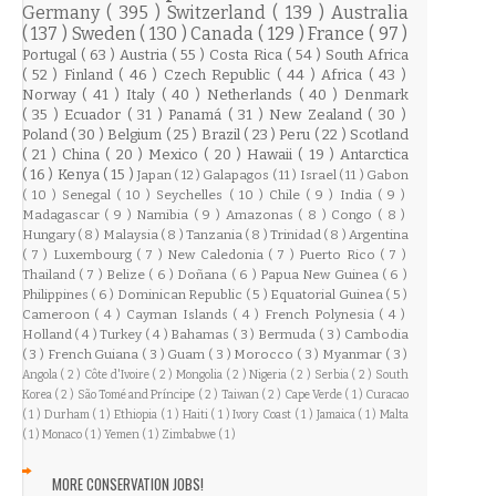
Germany
( 395 )
Switzerland
( 139 )
Australia
( 137 )
Sweden
( 130 )
Canada
( 129 )
France
( 97 )
Portugal
( 63 )
Austria
( 55 )
Costa Rica
( 54 )
South Africa
( 52 )
Finland
( 46 )
Czech Republic
( 44 )
Africa
( 43 )
Norway
( 41 )
Italy
( 40 )
Netherlands
( 40 )
Denmark
( 35 )
Ecuador
( 31 )
Panamá
( 31 )
New Zealand
( 30 )
Poland
( 30 )
Belgium
( 25 )
Brazil
( 23 )
Peru
( 22 )
Scotland
( 21 )
China
( 20 )
Mexico
( 20 )
Hawaii
( 19 )
Antarctica
( 16 )
Kenya
( 15 )
Japan
( 12 )
Galapagos
( 11 )
Israel
( 11 )
Gabon
( 10 )
Senegal
( 10 )
Seychelles
( 10 )
Chile
( 9 )
India
( 9 )
Madagascar
( 9 )
Namibia
( 9 )
Amazonas
( 8 )
Congo
( 8 )
Hungary
( 8 )
Malaysia
( 8 )
Tanzania
( 8 )
Trinidad
( 8 )
Argentina
( 7 )
Luxembourg
( 7 )
New Caledonia
( 7 )
Puerto Rico
( 7 )
Thailand
( 7 )
Belize
( 6 )
Doñana
( 6 )
Papua New Guinea
( 6 )
Philippines
( 6 )
Dominican Republic
( 5 )
Equatorial Guinea
( 5 )
Cameroon
( 4 )
Cayman Islands
( 4 )
French Polynesia
( 4 )
Holland
( 4 )
Turkey
( 4 )
Bahamas
( 3 )
Bermuda
( 3 )
Cambodia
( 3 )
French Guiana
( 3 )
Guam
( 3 )
Morocco
( 3 )
Myanmar
( 3 )
Angola
( 2 )
Côte d'Ivoire
( 2 )
Mongolia
( 2 )
Nigeria
( 2 )
Serbia
( 2 )
South
Korea
( 2 )
São Tomé and Príncipe
( 2 )
Taiwan
( 2 )
Cape Verde
( 1 )
Curacao
( 1 )
Durham
( 1 )
Ethiopia
( 1 )
Haiti
( 1 )
Ivory Coast
( 1 )
Jamaica
( 1 )
Malta
( 1 )
Monaco
( 1 )
Yemen
( 1 )
Zimbabwe
( 1 )
MORE CONSERVATION JOBS!