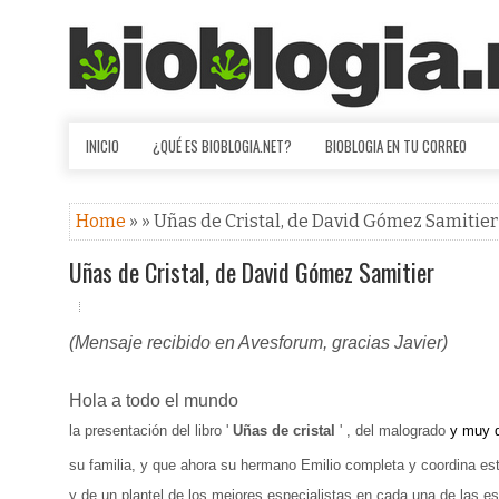
INICIO
¿QUÉ ES BIOBLOGIA.NET?
BIOBLOGIA EN TU CORREO
Home
» » Uñas de Cristal, de David Gómez Samitier
Uñas de Cristal, de David Gómez Samitier
(Mensaje recibido en Avesforum, gracias Javier)
Hola a todo el mundo
la presentación del libro
'
Uñas de cristal
'
, del malogrado
y
muy q
su familia, y que ahora su hermano Emilio completa y coordina est
y de un plantel de los mejores especialistas en cada una de las es