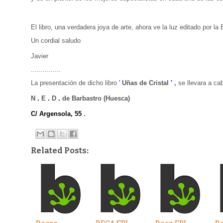
El libro, una verdadera joya de arte, ahora ve la luz editado por l
Un cordial saludo
Javier
...............
L
a presentación de
dicho
libro
'
Uñas de Cristal
'
,
se llevara a ca
N
.
E
.
D
.
de
Barbastro
(Huesca)
C/ Argensola, 55
.
Related Posts: