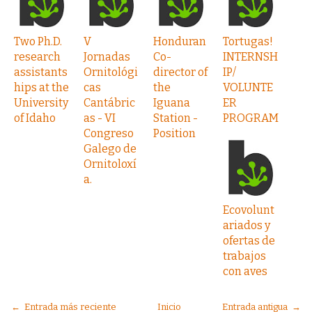
Two Ph.D.
V
Honduran
Tortugas!
research
Jornadas
Co-
INTERNSH
assistants
Ornitológi
director of
IP/
hips at the
cas
the
VOLUNTE
University
Cantábric
Iguana
ER
of Idaho
as - VI
Station ­
PROGRAM
Congreso
Position
Galego de
Ornitoloxí
a.
Ecovolunt
ariados y
ofertas de
trabajos
con aves
← Entrada más reciente
Inicio
Entrada antigua →