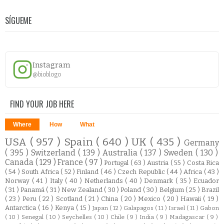
SÍGUEME
Instagram
@bioblogo
FIND YOUR JOB HERE
Where
How
What
USA
( 957 )
Spain
( 640 )
UK
( 435 )
Germany
( 395 )
Switzerland
( 139 )
Australia
( 137 )
Sweden
( 130 )
Canada
( 129 )
France
( 97 )
Portugal
( 63 )
Austria
( 55 )
Costa Rica
( 54 )
South Africa
( 52 )
Finland
( 46 )
Czech Republic
( 44 )
Africa
( 43 )
Norway
( 41 )
Italy
( 40 )
Netherlands
( 40 )
Denmark
( 35 )
Ecuador
( 31 )
Panamá
( 31 )
New Zealand
( 30 )
Poland
( 30 )
Belgium
( 25 )
Brazil
( 23 )
Peru
( 22 )
Scotland
( 21 )
China
( 20 )
Mexico
( 20 )
Hawaii
( 19 )
Antarctica
( 16 )
Kenya
( 15 )
Japan
( 12 )
Galapagos
( 11 )
Israel
( 11 )
Gabon
( 10 )
Senegal
( 10 )
Seychelles
( 10 )
Chile
( 9 )
India
( 9 )
Madagascar
( 9 )