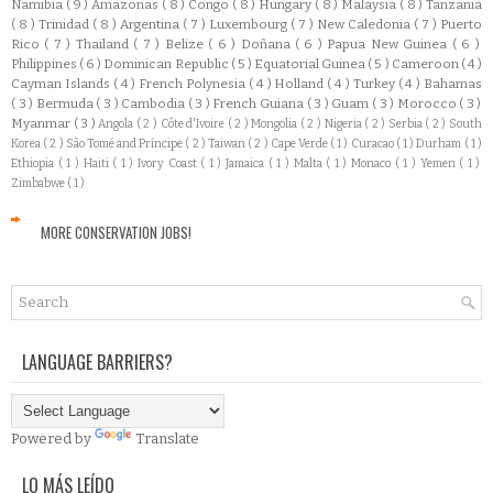
Namibia
( 9 )
Amazonas
( 8 )
Congo
( 8 )
Hungary
( 8 )
Malaysia
( 8 )
Tanzania
( 8 )
Trinidad
( 8 )
Argentina
( 7 )
Luxembourg
( 7 )
New Caledonia
( 7 )
Puerto
Rico
( 7 )
Thailand
( 7 )
Belize
( 6 )
Doñana
( 6 )
Papua New Guinea
( 6 )
Philippines
( 6 )
Dominican Republic
( 5 )
Equatorial Guinea
( 5 )
Cameroon
( 4 )
Cayman Islands
( 4 )
French Polynesia
( 4 )
Holland
( 4 )
Turkey
( 4 )
Bahamas
( 3 )
Bermuda
( 3 )
Cambodia
( 3 )
French Guiana
( 3 )
Guam
( 3 )
Morocco
( 3 )
Myanmar
( 3 )
Angola
( 2 )
Côte d'Ivoire
( 2 )
Mongolia
( 2 )
Nigeria
( 2 )
Serbia
( 2 )
South
Korea
( 2 )
São Tomé and Príncipe
( 2 )
Taiwan
( 2 )
Cape Verde
( 1 )
Curacao
( 1 )
Durham
( 1 )
Ethiopia
( 1 )
Haiti
( 1 )
Ivory Coast
( 1 )
Jamaica
( 1 )
Malta
( 1 )
Monaco
( 1 )
Yemen
( 1 )
Zimbabwe
( 1 )
MORE CONSERVATION JOBS!
LANGUAGE BARRIERS?
Powered by
Translate
LO MÁS LEÍDO