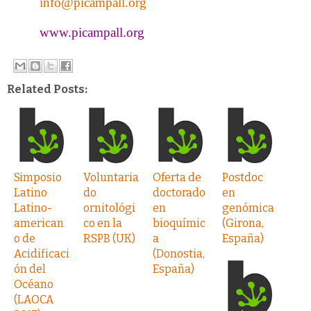
info@picampall.
org
www.
picampall.org
Related Posts:
Simposio
Voluntaria
Oferta de
Postdoc
Latino
do
doctorado
en
Latino-
ornitológi
en
genómica
american
co en la
bioquímic
(Girona,
o de
RSPB (UK)
a
España)
Acidificaci
(Donostia,
ón del
España)
Océano
(LAOCA