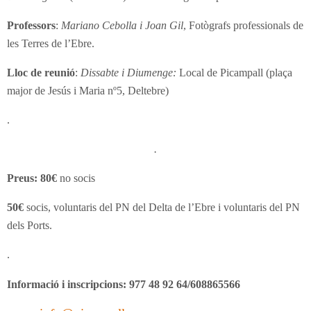
Professors
:
Mariano Cebolla i Joan Gil
, Fotògrafs professionals de
les Terres de l’Ebre.
Lloc de reunió
:
Dissabte i Diumenge:
Local de Picampall (plaça
major de Jesús i Maria nº5, Deltebre)
.
.
Preus:
80€
no socis
50€
socis, voluntaris del PN del Delta de l’Ebre i voluntaris del PN
dels Ports.
.
Informació i inscripcions:
977 48 92 64/608865566