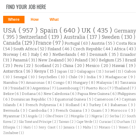
FIND YOUR JOB HERE
Where
How
What
USA
( 957 )
Spain
( 640 )
UK
( 435 )
Germany
( 395 )
Switzerland
( 139 )
Australia
( 137 )
Sweden
( 130 )
Canada
( 129 )
France
( 97 )
Portugal
( 63 )
Austria
( 55 )
Costa Rica
( 54 )
South Africa
( 52 )
Finland
( 46 )
Czech Republic
( 44 )
Africa
( 43 )
Norway
( 41 )
Italy
( 40 )
Netherlands
( 40 )
Denmark
( 35 )
Ecuador
( 31 )
Panamá
( 31 )
New Zealand
( 30 )
Poland
( 30 )
Belgium
( 25 )
Brazil
( 23 )
Peru
( 22 )
Scotland
( 21 )
China
( 20 )
Mexico
( 20 )
Hawaii
( 19 )
Antarctica
( 16 )
Kenya
( 15 )
Japan
( 12 )
Galapagos
( 11 )
Israel
( 11 )
Gabon
( 10 )
Senegal
( 10 )
Seychelles
( 10 )
Chile
( 9 )
India
( 9 )
Madagascar
( 9 )
Namibia
( 9 )
Amazonas
( 8 )
Congo
( 8 )
Hungary
( 8 )
Malaysia
( 8 )
Tanzania
( 8 )
Trinidad
( 8 )
Argentina
( 7 )
Luxembourg
( 7 )
Puerto Rico
( 7 )
Thailand
( 7 )
Belize
( 6 )
Doñana
( 6 )
New Caledonia
( 6 )
Papua New Guinea
( 6 )
Philippines
( 6 )
Dominican Republic
( 5 )
Equatorial Guinea
( 5 )
Cameroon
( 4 )
Cayman
Islands
( 4 )
French Polynesia
( 4 )
Holland
( 4 )
Turkey
( 4 )
Bahamas
( 3 )
Bermuda
( 3 )
Cambodia
( 3 )
French Guiana
( 3 )
Guam
( 3 )
Morocco
( 3 )
Myanmar
( 3 )
Angola
( 2 )
Côte d'Ivoire
( 2 )
Mongolia
( 2 )
Nigeria
( 2 )
Serbia
( 2 )
South
Korea
( 2 )
São Tomé and Príncipe
( 2 )
Taiwan
( 2 )
Cape Verde
( 1 )
Curacao
( 1 )
Durham
( 1 )
Ethiopia
( 1 )
Haiti
( 1 )
Ivory Coast
( 1 )
Jamaica
( 1 )
Malta
( 1 )
Monaco
( 1 )
Yemen
( 1 )
Zimbabwe
( 1 )