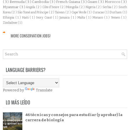
( 3 )
Bermuda
( 3 )
Cambodia
( 3 )
French Guiana
( 3 )
Guam
( 3 )
Morocco
( 3 )
Myanmar
( 3 )
Angola
( 2 )
Côte d'Ivoire
( 2 )
Mongolia
( 2 )
Nigeria
( 2 )
Serbia
( 2 )
South
Korea
( 2 )
São Tomé and Príncipe
( 2 )
Taiwan
( 2 )
Cape Verde
( 1 )
Curacao
( 1 )
Durham
( 1 )
Ethiopia
( 1 )
Haiti
( 1 )
Ivory Coast
( 1 )
Jamaica
( 1 )
Malta
( 1 )
Monaco
( 1 )
Yemen
( 1 )
Zimbabwe
( 1 )
MORE CONSERVATION JOBS!
LANGUAGE BARRIERS?
Powered by
Translate
LO MÁS LEÍDO
46 técnicas y consejos para estudiar (y aprobar) la
carrera de biología