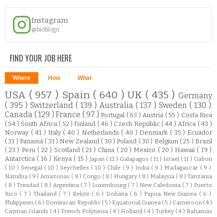
Instagram
@bioblogo
FIND YOUR JOB HERE
Where
How
What
USA
( 957 )
Spain
( 640 )
UK
( 435 )
Germany
( 395 )
Switzerland
( 139 )
Australia
( 137 )
Sweden
( 130 )
Canada
( 129 )
France
( 97 )
Portugal
( 63 )
Austria
( 55 )
Costa Rica
( 54 )
South Africa
( 52 )
Finland
( 46 )
Czech Republic
( 44 )
Africa
( 43 )
Norway
( 41 )
Italy
( 40 )
Netherlands
( 40 )
Denmark
( 35 )
Ecuador
( 31 )
Panamá
( 31 )
New Zealand
( 30 )
Poland
( 30 )
Belgium
( 25 )
Brazil
( 23 )
Peru
( 22 )
Scotland
( 21 )
China
( 20 )
Mexico
( 20 )
Hawaii
( 19 )
Antarctica
( 16 )
Kenya
( 15 )
Japan
( 12 )
Galapagos
( 11 )
Israel
( 11 )
Gabon
( 10 )
Senegal
( 10 )
Seychelles
( 10 )
Chile
( 9 )
India
( 9 )
Madagascar
( 9 )
Namibia
( 9 )
Amazonas
( 8 )
Congo
( 8 )
Hungary
( 8 )
Malaysia
( 8 )
Tanzania
( 8 )
Trinidad
( 8 )
Argentina
( 7 )
Luxembourg
( 7 )
New Caledonia
( 7 )
Puerto
Rico
( 7 )
Thailand
( 7 )
Belize
( 6 )
Doñana
( 6 )
Papua New Guinea
( 6 )
Philippines
( 6 )
Dominican Republic
( 5 )
Equatorial Guinea
( 5 )
Cameroon
( 4 )
Cayman Islands
( 4 )
French Polynesia
( 4 )
Holland
( 4 )
Turkey
( 4 )
Bahamas