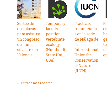
Sorteo de
Temporary
Prácticas
P
dos plazas
faculty
remunerada
e
para asistir a
position:
s en la sede
h
un congreso
vertebrate
de Málaga de
g
de fauna
ecology
la
te
silvestre en
(Humboldt
International
m
Valencia
State Uni,
Union for
en
USA)
Conservation
of Nature
(IUCN)
← Entrada más reciente