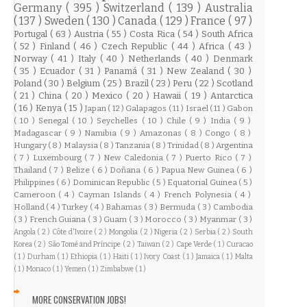
Germany
( 395 )
Switzerland
( 139 )
Australia
( 137 )
Sweden
( 130 )
Canada
( 129 )
France
( 97 )
Portugal
( 63 )
Austria
( 55 )
Costa Rica
( 54 )
South Africa
( 52 )
Finland
( 46 )
Czech Republic
( 44 )
Africa
( 43 )
Norway
( 41 )
Italy
( 40 )
Netherlands
( 40 )
Denmark
( 35 )
Ecuador
( 31 )
Panamá
( 31 )
New Zealand
( 30 )
Poland
( 30 )
Belgium
( 25 )
Brazil
( 23 )
Peru
( 22 )
Scotland
( 21 )
China
( 20 )
Mexico
( 20 )
Hawaii
( 19 )
Antarctica
( 16 )
Kenya
( 15 )
Japan
( 12 )
Galapagos
( 11 )
Israel
( 11 )
Gabon
( 10 )
Senegal
( 10 )
Seychelles
( 10 )
Chile
( 9 )
India
( 9 )
Madagascar
( 9 )
Namibia
( 9 )
Amazonas
( 8 )
Congo
( 8 )
Hungary
( 8 )
Malaysia
( 8 )
Tanzania
( 8 )
Trinidad
( 8 )
Argentina
( 7 )
Luxembourg
( 7 )
New Caledonia
( 7 )
Puerto Rico
( 7 )
Thailand
( 7 )
Belize
( 6 )
Doñana
( 6 )
Papua New Guinea
( 6 )
Philippines
( 6 )
Dominican Republic
( 5 )
Equatorial Guinea
( 5 )
Cameroon
( 4 )
Cayman Islands
( 4 )
French Polynesia
( 4 )
Holland
( 4 )
Turkey
( 4 )
Bahamas
( 3 )
Bermuda
( 3 )
Cambodia
( 3 )
French Guiana
( 3 )
Guam
( 3 )
Morocco
( 3 )
Myanmar
( 3 )
Angola
( 2 )
Côte d'Ivoire
( 2 )
Mongolia
( 2 )
Nigeria
( 2 )
Serbia
( 2 )
South
Korea
( 2 )
São Tomé and Príncipe
( 2 )
Taiwan
( 2 )
Cape Verde
( 1 )
Curacao
( 1 )
Durham
( 1 )
Ethiopia
( 1 )
Haiti
( 1 )
Ivory Coast
( 1 )
Jamaica
( 1 )
Malta
( 1 )
Monaco
( 1 )
Yemen
( 1 )
Zimbabwe
( 1 )
MORE CONSERVATION JOBS!