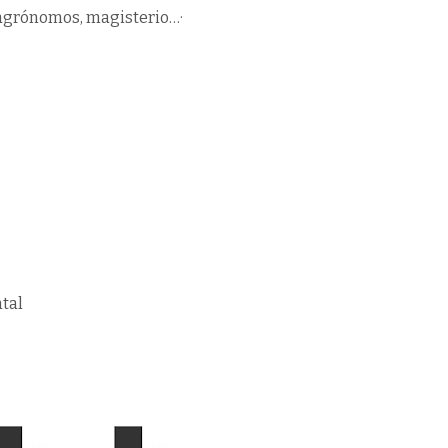
s, agrónomos, magisterio…·
tal