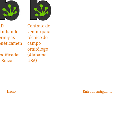
hD
Contrato de
studiando
verano para
ormigas
técnico de
enéticamen
campo
ornitólogo
odificadas
(Alabama,
 Suiza
USA)
Inicio
Entrada antigua →