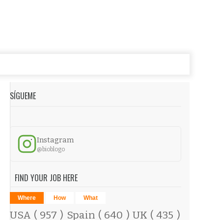
SÍGUEME
Instagram
@bioblogo
FIND YOUR JOB HERE
Where
How
What
USA
( 957 )
Spain
( 640 )
UK
( 435 )