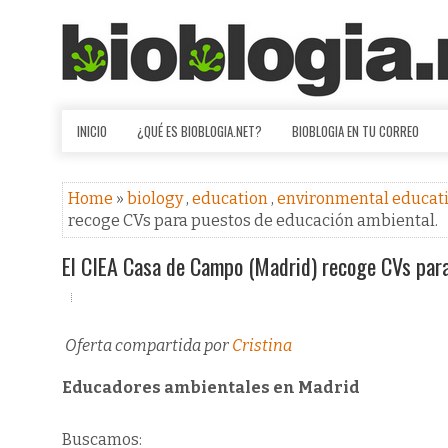
INICIO
¿QUÉ ES BIOBLOGIA.NET?
BIOBLOGIA EN TU CORREO
Home
»
biology
,
education
,
environmental educat
recoge CVs para puestos de educación ambiental.
El CIEA Casa de Campo (Madrid) recoge CVs para
Oferta compartida por
Cristina
Educadores ambientales en Madrid
Buscamos: