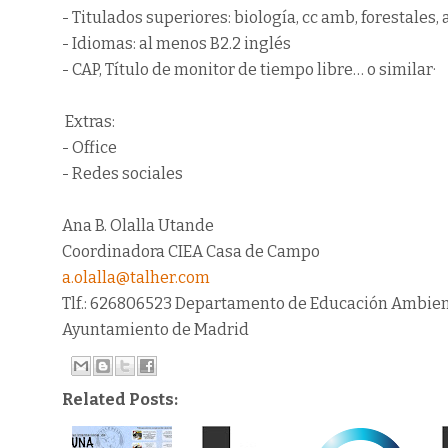
- Titulados superiores: biología, cc amb, forestale
- Idiomas: al menos B2.2 inglés
- CAP, Título de monitor de tiempo libre… o similar·
Extras:
- Office
- Redes sociales
Ana B. Olalla Utande
Coordinadora CIEA Casa de Campo
a.olalla@talher.com
Tlf.: 626806523 Departamento de Educación Ambien
Ayuntamiento de Madrid
Related Posts: