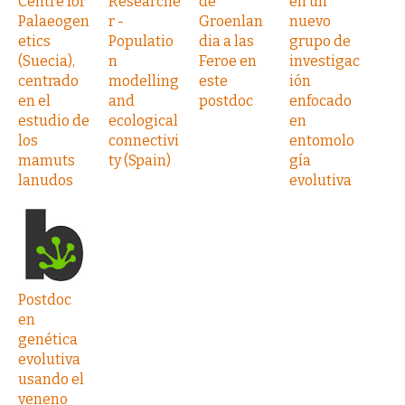
Centre for
Researche
de
en un
Palaeogen
r -
Groenlan
nuevo
etics
Populatio
dia a las
grupo de
(Suecia),
n
Feroe en
investigac
centrado
modelling
este
ión
en el
and
postdoc
enfocado
estudio de
ecological
en
los
connectivi
entomolo
mamuts
ty (Spain)
gía
lanudos
evolutiva
Postdoc
en
genética
evolutiva
usando el
veneno