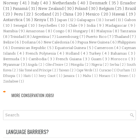
Norway
( 41 )
Italy
( 40 )
Netherlands
( 40 )
Denmark
( 35 )
Ecuador
( 31 )
Panamá
( 31 )
New Zealand
( 30 )
Poland
( 30 )
Belgium
( 25 )
Brazil
( 23 )
Peru
( 22 )
Scotland
( 21 )
China
( 20 )
Mexico
( 20 )
Hawaii
( 19 )
Antarctica
( 16 )
Kenya
( 15 )
Japan
( 12 )
Galapagos
( 11 )
Israel
( 11 )
Gabon
( 10 )
Senegal
( 10 )
Seychelles
( 10 )
Chile
( 9 )
India
( 9 )
Madagascar
( 9 )
Namibia
( 9 )
Amazonas
( 8 )
Congo
( 8 )
Hungary
( 8 )
Malaysia
( 8 )
Tanzania
( 8 )
Trinidad
( 8 )
Argentina
( 7 )
Luxembourg
( 7 )
Puerto Rico
( 7 )
Thailand
( 7 )
Belize
( 6 )
Doñana
( 6 )
New Caledonia
( 6 )
Papua New Guinea
( 6 )
Philippines
( 6 )
Dominican Republic
( 5 )
Equatorial Guinea
( 5 )
Cameroon
( 4 )
Cayman
Islands
( 4 )
French Polynesia
( 4 )
Holland
( 4 )
Turkey
( 4 )
Bahamas
( 3 )
Bermuda
( 3 )
Cambodia
( 3 )
French Guiana
( 3 )
Guam
( 3 )
Morocco
( 3 )
Myanmar
( 3 )
Angola
( 2 )
Côte d'Ivoire
( 2 )
Mongolia
( 2 )
Nigeria
( 2 )
Serbia
( 2 )
South
Korea
( 2 )
São Tomé and Príncipe
( 2 )
Taiwan
( 2 )
Cape Verde
( 1 )
Curacao
( 1 )
Durham
( 1 )
Ethiopia
( 1 )
Haiti
( 1 )
Ivory Coast
( 1 )
Jamaica
( 1 )
Malta
( 1 )
Monaco
( 1 )
Yemen
( 1 )
Zimbabwe
( 1 )
MORE CONSERVATION JOBS!
LANGUAGE BARRIERS?