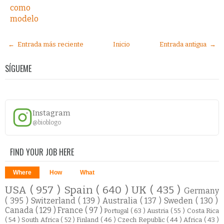
como
modelo
← Entrada más reciente
Inicio
Entrada antigua →
SÍGUEME
Instagram
@bioblogo
FIND YOUR JOB HERE
Where
How
What
USA
( 957 )
Spain
( 640 )
UK
( 435 )
Germany
( 395 )
Switzerland
( 139 )
Australia
( 137 )
Sweden
( 130 )
Canada
( 129 )
France
( 97 )
Portugal
( 63 )
Austria
( 55 )
Costa Rica
( 54 )
South Africa
( 52 )
Finland
( 46 )
Czech Republic
( 44 )
Africa
( 43 )