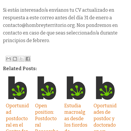
Si estás interesado/a envíanos tu CV actualizado en
respuesta a este correo antes del día 31 de enero a
contacto@hombreyterritorio.org. Nos pondremos en
contacto en caso de que seas seleccionado/a durante
principios de febrero.
Related Posts:
Oportunid
Open
Estudia
Oportunid
ad
position:
macroalg
ades de
postdocto
Postdocto
as desde
postdoc y
ral en el
ral
los fiordos
doctorado